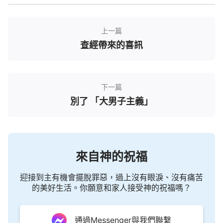
這時吳弟兄讀了幾節經文：「她將要生一個兒
子，你要給他起名叫
耶穌
，因他要將自己的百姓從罪
上一篇
惡裡救出來。」
「但要叫你們知道，人子
（太1:21）
查經帶來的喜訊
在地上有赦罪的權柄。」
「照經上所寫
（路5:24）
的，
基督
必受害，第三日從死裡復活，並且人要奉他
的名傳悔改、赦罪的道，從耶路撒冷起直傳到萬
下一篇
邦。」
（路24:46-47）
別了 「大男子主義」
吳弟兄交通說：「從經文中可以看到，主耶穌作
的是赦罪的工作，是把人從律法之下解救出來。神的
作工作到哪裡，人才能認識到哪裡。律法時代，
耶和
來自神的祝福
華
神頒布了律法，我們才知道了什麼是罪，犯了罪該
迎接到主有機會擺脫罪惡，過上沒有眼淚、沒有痛苦
受什麼懲罰；
恩典
時代，主耶穌釘十字架作了赦罪的
的美好生活。你願意和家人接受神的祝福嗎？
工作，我們的罪才得赦免，得以來到神的面前。但主
耶穌並沒有作除罪的工作，所以恩典時代的人還活在
通過Messenger與我們聯繫
犯罪認罪的光景中，就如保羅所說，『因為立志為善