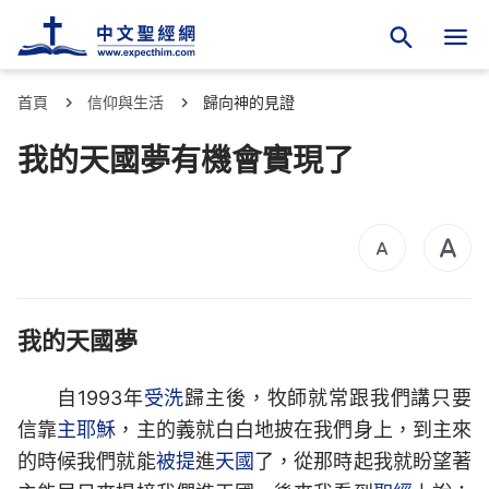
首頁
信仰與生活
歸向神的見證
我的天國夢有機會實現了
我的天國夢
自1993年
受洗
歸主後，牧師就常跟我們講只要
信靠
主耶穌
，主的義就白白地披在我們身上，到主來
的時候我們就能
被提
進
天國
了，從那時起我就盼望著