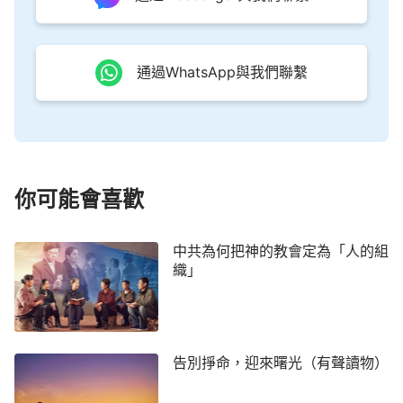
由得我，只是行出來由不得我。故此，我所願意的
善，我反不作，我所不願意的惡，我倒去作。若我去
通過WhatsApp與我們聯繫
做所不願意做的，就不是我做的，乃是住在我裡頭的
罪做的。』
姊妹，你說是不是啊？」
（羅7:18-20）
我點點頭：「是的，我的情形也是這樣，知道主
讓我們愛人如己，卻常常行不出來啊！」
你可能會喜歡
吳弟兄問：「那你知道我們為什麼行不出主的道
嗎？」
中共為何把神的教會定為「人的組
織」
我說：「教會同工、牧師都不知道，我更不知道
了。」
吳弟兄笑笑說：「這是因為主耶穌作的救贖工作
告別掙命，迎來曙光（有聲讀物）
只是赦免了我們的罪，但我們犯罪的根源還存在，所
以還會身不由己地犯罪。
彼得
前書1章5節記載：『你