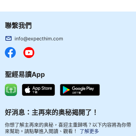
穌已經回來了，就是道成肉身的全能神，神從1991年
就開始發聲說話作了審判從神家起首的工作，應驗了
主的話：
『閃電從東邊發出，直照到西邊；人子降
聯繫我們
臨，也要這樣。』
」
（太24:27）
info@expecthim.com
這時我心裡咯噔一下：原來他們傳的是「
東方閃
電
」啊！這時我想起中共和宗教界對「東方閃電」的
反面宣傳，一時間無法接受，也不敢相信神已經回來
了。
聖經易讀App
弟兄姊妹看出我的臉色不對，親戚就對我說：
「聽吳弟兄講了這麼多，你覺得有沒有真理可尋
求？」
好消息：主再來的奥秘揭開了！
我說：「弟兄交通的都符合真理，我沒有可反駁
的地方。」
你想了解主再來的奥秘，喜迎主重歸嗎？以下内容將為你帶
來幫助。請點擊進入閲讀、觀看！
了解更多
親戚說：「主來是個大事，既然符合真理，哪怕