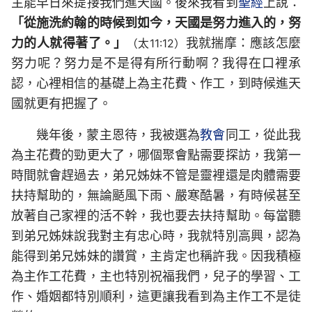
主能早日來提接我們進天國。後來我看到
聖經
上說：
「從施洗約翰的時候到如今，天國是努力進入的，努
力的人就得著了。」
我就揣摩：應該怎麼
（太11:12）
努力呢？努力是不是得有所行動啊？我得在口裡承
認，心裡相信的基礎上為主花費、作工，到時候進天
國就更有把握了。
幾年後，蒙主恩待，我被選為
教會
同工，從此我
為主花費的勁更大了，哪個聚會點需要探訪，我第一
時間就會趕過去，弟兄姊妹不管是靈裡還是肉體需要
扶持幫助的，無論颳風下雨、嚴寒酷暑，有時候甚至
放著自己家裡的活不幹，我也要去扶持幫助。每當聽
到弟兄姊妹說我對主有忠心時，我就特別高興，認為
能得到弟兄姊妹的讚賞，主肯定也稱許我。因我積極
為主作工花費，主也特別祝福我們，兒子的學習、工
作、婚姻都特別順利，這更讓我看到為主作工不是徒