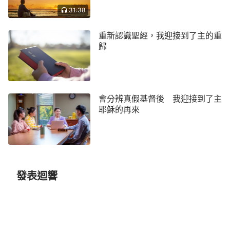
們這因信蒙神能力保守的人，必能得著所預備、到末
31:38
世要顯現的救恩。』所以末世主還要再來，發聲說
重新認識聖經，我迎接到了主的重
話，讓我們得著神的末世的救恩，這末世的救恩就是
歸
彼得提到的『審判從神家起首』的工作，我們只有接
受神末世的救恩，才能脫離罪的捆綁得著潔淨。」
聽了吳弟兄的交通，我一下子透亮了：「啊，原
會分辨真假基督後 我迎接到了主
來我一直活在犯罪認罪的光景中是因為身上還有罪根
耶穌的再來
啊，原來末世還有一步作工，只有接受神的末世的救
恩才能得著潔淨！」
與主相遇不相識
發表迴響
後來吳弟兄又交通了主來的方式、
道成肉身
的奧
祕等等各方面的
真理
，我從來沒有聽過這麼透亮的
道，心裡特別亮堂。最後吳弟兄又說：「其實，主耶