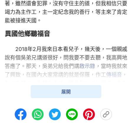
著，雖然還會犯罪，沒有守住主的道，但我相信只要
竭力為主作工，主一定紀念我的善行，等主來了肯定
能被接進天國。
異國他鄉聽福音
2018年2月我來日本看兒子，幾天後，一個親戚
說有個吳弟兄講道很好，問我要不要去聽，我高興地
答應了。那天，吳弟兄給我們講
啟示錄
，當時我就來
了興致，在國內大家常講的就是保羅，作工
傳福音
，
我都聽膩了，沒想到來日本還能聽到新鮮的道。吳弟
展開
兄談到啟示錄預言的小書卷，說只有神再來時才能打
開，然後又講到聖靈向眾教會的說話，神的羊聽神的
聲音等等，我越聽越來勁，原來啟示錄裡面有這麼多
奧祕呢，以往聽了那麼多枯燥無味的道，這次真新
鮮、真解渴啊。