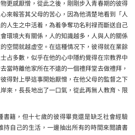
虚物更感厭憎，從此之後，剛剛步入青春期的彼得
良心來報答其父母的苦心，因為他清楚地看到「人
義的人生之中活着，為着争奪功名利禄而斷送自己
社會環境大有關係，人的知識越多，人與人的關係
在的空間就越虚空。在這種情况下，彼得就在業餘
人士占多數，似乎在他的心中隱約覺得在宗教界中
常去當時離他家所在不遠的一個禮拜堂去做禮拜，
的彼得對上學這事開始厭憎，在他父母的監督之下
上岸來，長長地出了一口氣，從此再無人教育、限
種書籍，但十七歲的彼得畢竟還是缺乏社會經驗
維持自己的生活，一邊抽出所有的時間來閲讀書