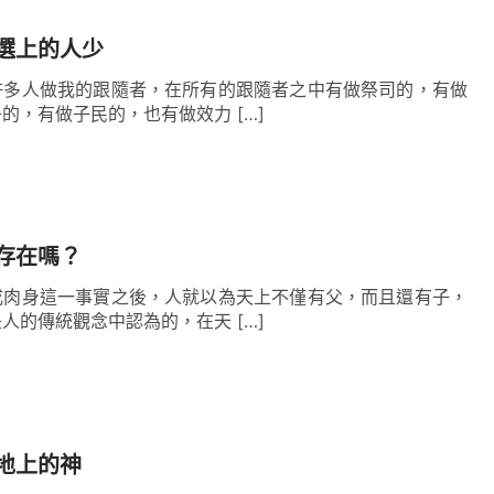
尋求在天宇之間的全能者，看見天地萬物的奇妙，
選上的人少
過真實的愛，我的眼中從未看見全能者的可愛。如
許多人做我的跟隨者，在所有的跟隨者之中有做祭司的，有做
着神的可愛，我才發現了在神身上何止就是只造萬
的，有做子民的，也有做效力 […]
着了他無窮無盡的可愛之處，何止就限在今天這個
也找着了許多讓人愛的成分，他對耶穌甚是順服，
傳道之時，他一直是謙卑下來聽耶穌的講道，從來
存在嗎？
意是釘十字架完成工作，在這以後，他心裏常常憂
成肉身這一事實之後，人就以為天上不僅有父，而且還有子，
一天還是來到了。彼得在耶穌被抓走之後自己獨自
人的傳統觀念中認為的，在天 […]
白這是父神的旨意，誰也改變不了，他只是因着愛
弱之處，所以在他知道耶穌要釘十字架之時曾問耶
我們還能看見你面嗎？雖然這話太幼稚，又充滿人
地上的神
因此仍以愛來體貼他的軟弱：彼得，我曾愛你，你