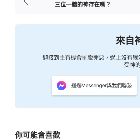
三位一體的神存在嗎？
的，你願意嗎？彼得答道：天父所差我必跟
願跟隨呢？雖然彼得的詞中宗教觀念甚强，
便産生了一種父對子的愛。
來自
彼得跟隨耶穌多年，在耶穌的身上看到
迎接到主有機會擺脫罪惡，過上沒有眼
個門徒之中，他被耶穌選為首（當然這只是
受神
穌的一舉一動都被他作為標杆，尤其耶穌所
心，從未對他發過怨言。所以，他成了耶穌
通過Messenger與我們聯繫
話語，耶穌的吃、穿、住、行都被他看在眼
去自己以往一切老舊的東西而效法耶穌的一
因此他并無自己的選擇，而且把一切的在耶
見，耶穌從不以自己所作的為是，從不誇耀
你可能會喜歡
中看見耶穌的所是，因此在耶穌的身上的一