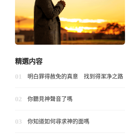
精選内容
明白罪得赦免的真意 找到得潔净之路
你聽見神聲音了嗎
你知道如何尋求神的面嗎