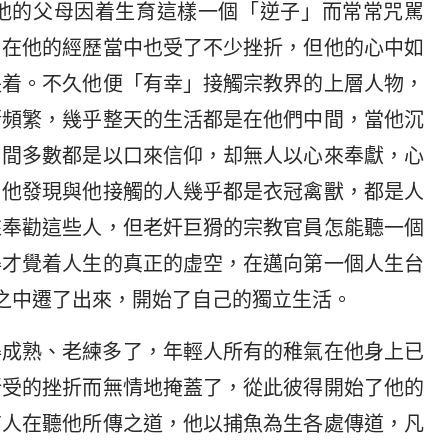
他的父母因着生育這樣一個「逆子」而常常咒駡
。在他的經歷當中也受了不少挫折，但他的心中如
長着。不久他便「有幸」接觸宗教界的上層人物，
漸頻繁，幾乎整天的生活都是在他們中間，當他沉
中間多數都是以口來信仰，却無人以心來奉獻，心
？他發現與他接觸的人幾乎都是衣冠禽獸，都是人
來奉勸這些人，但老奸巨猾的宗教官員怎能聽一個
得才覺着人生的真正的虚空，在邁向第一個人生台
之中遷了出來，開始了自己的獨立生活。
得成熟、老練多了，年輕人所有的稚氣在他身上已
所受的挫折而無情地掩蓋了，從此彼得開始了他的
有人在聽他所傳之道，他以捕魚為生各處傳道，凡