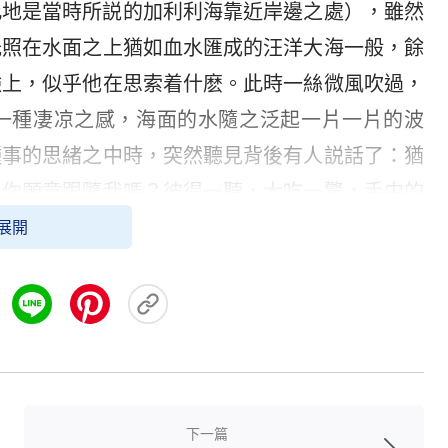
此地是當時所説的加利利海靠近岸邊之處），雖然
光照在水面之上猶如血水匯成的汪洋大海一般，餘
臉上，似乎他在思索着什麽。此時一絲微風吹過，
一種凄凉之感，海面的水隨之泛起一片一片的波
種事的思緒之中時，突然聽見背後有人説話了：猶
，你願意跟隨我嗎？彼得一聽，大吃一驚，手中的
彼得慌忙轉過身來，只見眼前一位男子站在他的漁
展開
髮在餘光的照耀之下稍顯金黄，身着灰色衣服，個
的傍晚灰色的衣服稍有發黑，臉上似乎稍有光澤。
願，此時在他的靈感中認為，這人定是心中的聖
天國
福音
的主嗎？我曾耳聞你的經歷，但并未見過
在此時已走到船艙静坐下來：你起來坐在我身邊
下一篇
講天國的福音的，我是來在各處找與我同心之人