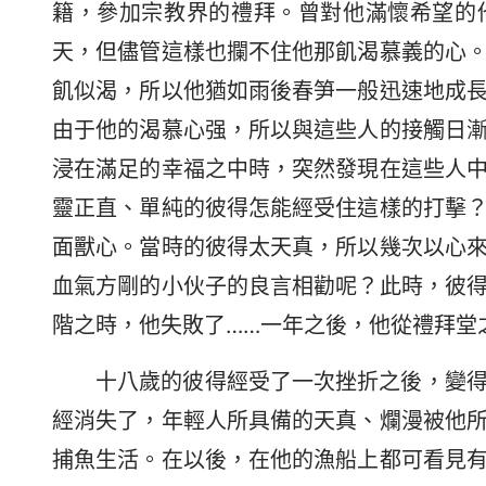
籍，參加宗教界的禮拜。曾對他滿懷希望的
天，但儘管這樣也攔不住他那飢渴慕義的心
飢似渴，所以他猶如雨後春笋一般迅速地成
由于他的渴慕心强，所以與這些人的接觸日
浸在滿足的幸福之中時，突然發現在這些人
靈正直、單純的彼得怎能經受住這樣的打擊
面獸心。當時的彼得太天真，所以幾次以心
血氣方剛的小伙子的良言相勸呢？此時，彼
階之時，他失敗了……一年之後，他從禮拜堂
十八歲的彼得經受了一次挫折之後，變
經消失了，年輕人所具備的天真、爛漫被他
捕魚生活。在以後，在他的漁船上都可看見