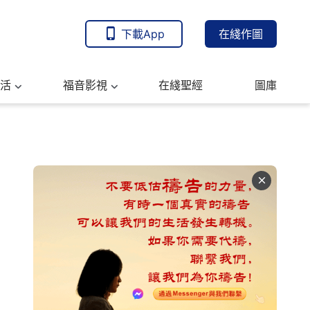
下載App
在綫作圖
活
福音影視
在綫聖經
圖庫