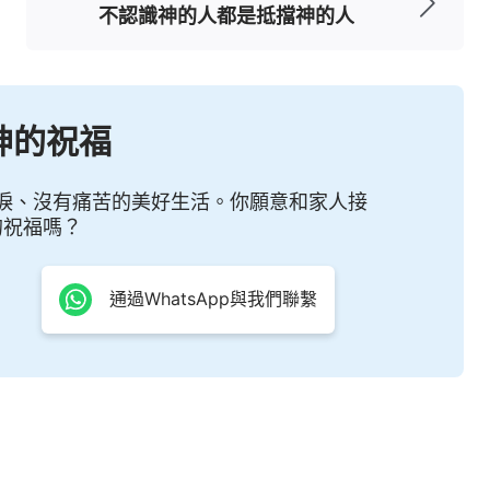
不認識神的人都是抵擋神的人
隨，聖靈所指我必看中，我既愛天上之父，怎能不
但耶穌却滿意地點頭微笑了，此時他在心中對彼得
神的祝福
了許多人所未有的東西，在跟隨一年之後，在十二
淚、沒有痛苦的美好生活。你願意和家人接
耶穌心中的事，人根本看不出來）。在生活中，耶
的祝福嗎？
講之道都銘刻在他的心上，他對耶穌甚是體貼、忠
行走各方的忠實伴侣。耶穌的教導，耶穌的温柔的
通過WhatsApp與我們聯繫
裏，他處處效法耶穌，從不以自己的為是，而是脱
言一行。此時他才覺得天地萬物都在全能者手中，
穌身上的所是吸取過來作為標杆。在他的生活中看
自己，而是以愛來感化人，在不同的事之中都能從
切都成了他效法的對象。在他的經歷之中，越來越