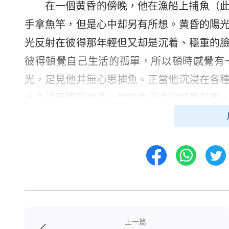
在一個黄昏的傍晚，他在漁船上捕魚（
手拿魚竿，但是心中却另有所想。黄昏的陽
光反射在彼得那年輕但又却是沉着、穩重的
彼得頓覺自己生活的孤單，所以頓時感覺有
光，足見他并無心思捕魚。正當他沉浸在各
太之子西門巴約拿，你的生活之日感覺孤寂
魚竿便沉了下去，不一會兒便沉没水底了。
船之上，他上下打量他一番：披至肩下的頭
頭中等，完全是一個猶太人的裝束，在黄昏
彼得多次尋求見着耶穌的面，但始終未能如
者，他便俯伏在漁船之上：難道你是來傳講
你，我曾想跟隨你，但并不能找着你。耶穌
上一篇
吧！我來了就是來尋找真愛我的人的，是專