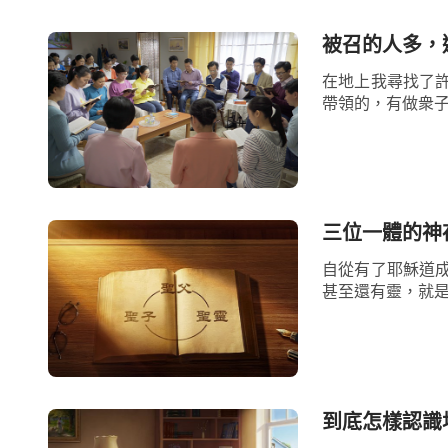
感覺耶穌的可愛，他説過這樣的話：「我曾
被召的人多，
我才甚感全能者的可愛，但我的心中從未有
在地上我尋找了
今，在全能者的眼中，我被其看中，我才覺
帶領的，有做衆子
物而叫人愛，在我的日常生活之日中，我找
境地呢？」隨着日月的流逝，在彼得的身上
當然他也受了不少挫折。當耶穌帶領他各處
三位一體的神
不以跟隨多年而狂妄。當耶穌告訴他所來之
自從有了耶穌道
傷，自己常常在暗地裏哭泣，但「不幸」的
甚至還有靈，就是
在漁船上哭泣，為此大作
禱告
，但他心裏明
的作用一直在悲傷、流泪，當然這是人的軟
穌：你走後還會回到我們中間看顧我們嗎？
到底怎樣認識
的觀念，但耶穌心裏知道彼得的難受滋味，