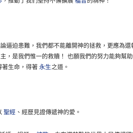
心
，推動了我們堅持不懈擴展
福音
的精神！
無論逼迫患難，我們都不能離開神的拯救，更應為還
主，是我們惟一的救贖！ 也願我們的努力能夠幫
得著生命，得著
永生
之道。
以
聖經
、經歷見證傳遞神的愛。