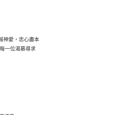
報神愛，忠心盡本
助每一位渴慕尋求