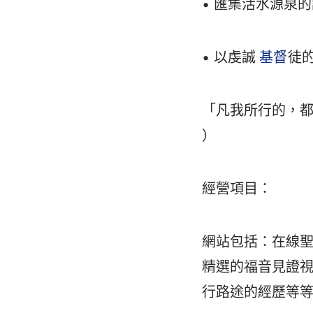
• 匯集活水源泉
• 以虔誠
基督
徒
「凡我所行的，都
）
經營項目：
網站包括：在線
精選的福音見證
行路途的經歷等