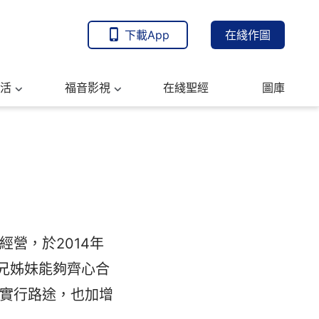
下載App
在綫作圖
活
福音影視
在綫聖經
圖庫
營，於2014年
兄姊妹能夠齊心合
實行路途，也加增