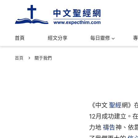
首頁
經文分享
每日靈修
專
首頁
關于我們
《中文
聖經
網》
12月成功建立。
力地
禱告
神、依