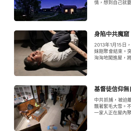
情，想到自己就要
身陷中共魔窟
2013年1月1
妹剛聚會結束。
洶洶地闖進屋，將
基督徒信仰無
中共抓捕，被迫離
飄著絮毛大雪。不一
一家人正在屋內聚會