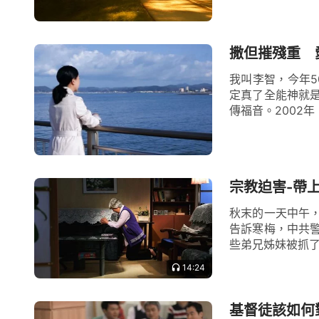
撒但摧殘重 
我叫李智，今年5
定真了全能神就
傳福音。2002
宗教迫害-帶
秋末的一天中午
告訴寒梅，中共
些弟兄姊妹被抓了
14:24
基督徒該如何