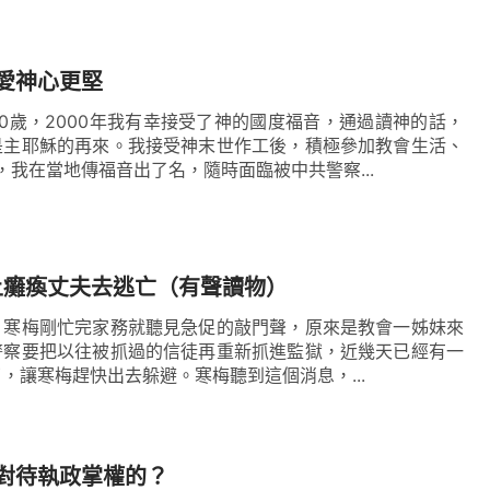
愛神心更堅
0歲，2000年我有幸接受了神的國度福音，通過讀神的話，
是主耶穌的再來。我接受神末世作工後，積極參加教會生活、
年，我在當地傳福音出了名，隨時面臨被中共警察...
上癱瘓丈夫去逃亡（有聲讀物）
，寒梅剛忙完家務就聽見急促的敲門聲，原來是教會一姊妹來
警察要把以往被抓過的信徒再重新抓進監獄，近幾天已經有一
，讓寒梅趕快出去躲避。寒梅聽到這個消息，...
對待執政掌權的？