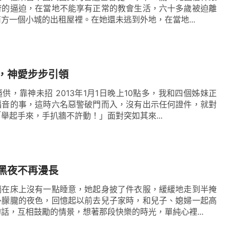
府的逼迫，在當地不能享有正常的教會生活，六十多歲被迫離
方一個小城的出租屋裡。在她還未逃到外地，在當地...
，神愛步步引領
供，靠神未招 2013年1月1日晚上10點多，我和四個姊妹正
福音的事，這時六名惡警破門而入，沒有出示任何證件，就對
舉起手來，手扒牆不許動！」面對突如其來...
黑夜不再漫長
躺在床上沒有一點睡意，她起身披了件衣服，緩緩地走到半掩
外朦朧的夜色，回憶起以前去兒子家時，和兒子、媳婦一起高
話，互相鼓勵的情景，想著那段快樂的時光，單純心裡...