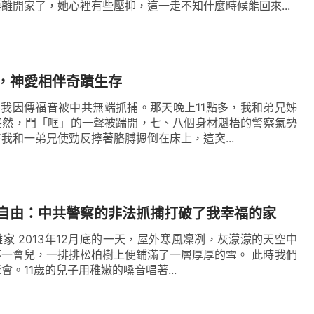
離開家了，她心裡有些壓抑，這一走不知什麼時候能回來...
，神愛相伴奇蹟生存
5日，我因傳福音被中共無端抓捕。那天晚上11點多，我和弟兄姊
突然，門「哐」的一聲被踹開，七、八個身材魁梧的警察氣勢
我和一弟兄使勁反擰著胳膊摁倒在床上，這突...
自由：中共警察的非法抓捕打破了我幸福的家
家 2013年12月底的一天，屋外寒風凜冽，灰濛濛的天空中
會兒，一排排松柏樹上便鋪滿了一層厚厚的雪。 此時我們
。11歲的兒子用稚嫩的嗓音唱著...