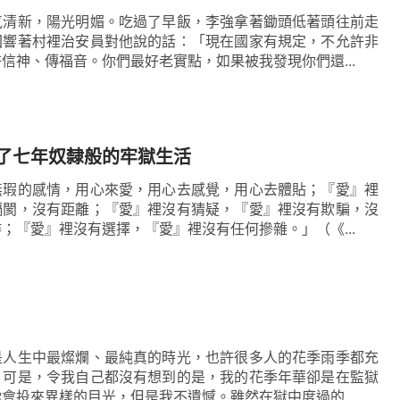
氣清新，陽光明媚。吃過了早飯，李強拿著鋤頭低著頭往前走
回響著村裡治安員對他說的話：「現在國家有規定，不允許非
信神、傳福音。你們最好老實點，如果被我發現你們還...
了七年奴隸般的牢獄生活
無瑕的感情，用心來愛，用心去感覺，用心去體貼；『愛』裡
隔閡，沒有距離；『愛』裡沒有猜疑，『愛』裡沒有欺騙，沒
；『愛』裡沒有選擇，『愛』裡沒有任何摻雜。」（《...
是人生中最燦爛、最純真的時光，也許很多人的花季雨季都充
，可是，令我自己都沒有想到的是，我的花季年華卻是在監獄
會投來異樣的目光，但是我不遺憾。雖然在獄中度過的...