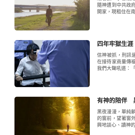
隨神遭到中共政
開家，現租住在南
四年牢獄生涯
信神被抓，刑訊逼
在接待家商量傳
我們大聲吼道：「
有神的陪伴 
黑夜漫漫，單純
的窗前，望著窗
興地談心、讀神的