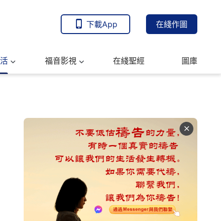
下載App
在綫作圖
活
福音影視
在綫聖經
圖庫