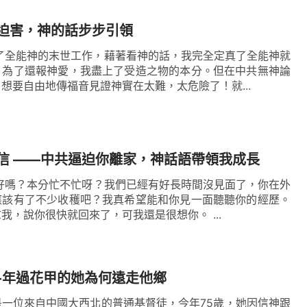
迫害，神的話步步引領
受了全能神的末世工作，藉著看神的話，我完全定真了全能神就
。為了還報神愛，我盡上了受造之物的本分。但在中共無神論
想要自由地傳福音見證神實在太難，太危險了！就...
給媽媽的一封信 ——中共逼迫你離家，神話語帶領我成長
好嗎？本分忙不忙呀？我們已經有好長時間沒見面了，你在外
應該有了不少收穫吧？我真希望能和你見一面聽聽你的經歷。
雖然爸爸老是安慰我，說你很快就回來了，可我還是很想你。 ...
-年過花甲的她為何遠走他鄉
一位來自中國大西北的普通基督徒，今年75歲，她因信神跟