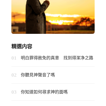
精選内容
明白罪得赦免的真意 找到得潔净之路
你聽見神聲音了嗎
你知道如何尋求神的面嗎