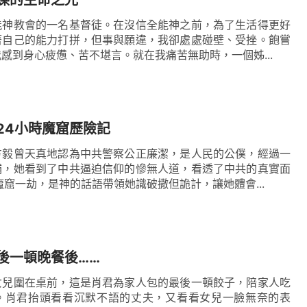
能神教會的一名基督徒。在沒信全能神之前，為了生活得更好
著自己的能力打拼，但事與願違，我卻處處碰壁、受挫。飽嘗
感到身心疲憊、苦不堪言。就在我痛苦無助時，一個姊...
24小時魔窟歷險記
方毅曾天真地認為中共警察公正廉潔，是人民的公僕，經過一
捕，她看到了中共逼迫信仰的慘無人道，看透了中共的真實面
魔窟一劫，是神的話語帶領她識破撒但詭計，讓她體會...
後一頓晚餐後……
女兒圍在桌前，這是肖君為家人包的最後一頓餃子，陪家人吃
。肖君抬頭看看沉默不語的丈夫，又看看女兒一臉無奈的表