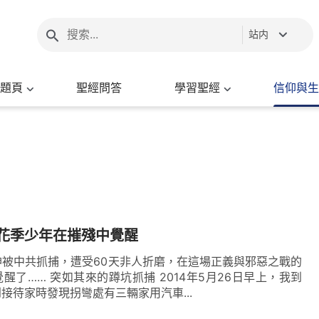
站内
題頁
聖經問答
學習聖經
信仰與生
花季少年在摧殘中覺醒
神被中共抓捕，遭受60天非人折磨，在這場正義與邪惡之戰的
醒了…… 突如其來的蹲坑抓捕 2014年5月26日早上，我到
接待家時發現拐彎處有三輛家用汽車...