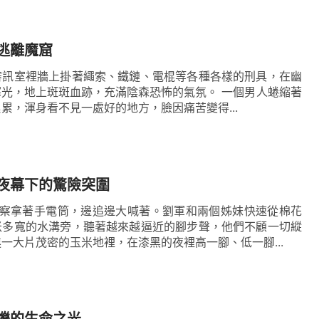
逃離魔窟
審訊室裡牆上掛著繩索、鐵鏈、電棍等各種各樣的刑具，在幽
地上斑斑血跡，充滿陰森恐怖的氣氛。 一個男人蜷縮著
累，渾身看不見一處好的地方，臉因痛苦變得...
夜幕下的驚險突圍
警察拿著手電筒，邊追邊大喊著。劉軍和兩個姊妹快速從棉花
米多寬的水溝旁，聽著越來越逼近的腳步聲，他們不顧一切縱
一大片茂密的玉米地裡，在漆黑的夜裡高一腳、低一腳...
爍的生命之光