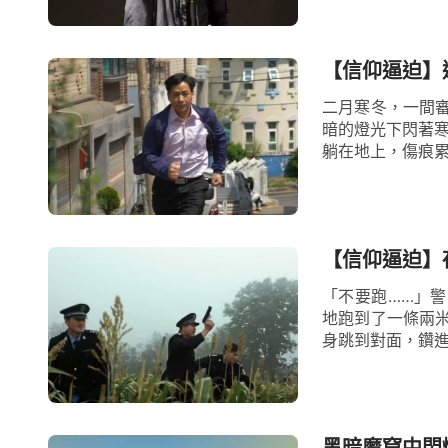
【信仰逼迫】
二月寒冬，一間
暗的燈光下閃著寒光，
躺在地上，傷痕累
【信仰逼迫】
「不要跑……」
地跑到了一條兩
身跳到對面，鑽進
黑暗魔窟中閃