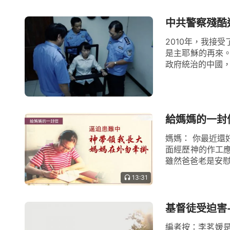
中共警察殘酷
2010年，我接
是主耶穌的再來
政府統治的中國，
媽媽： 你最近還
面經歷神的作工
13:31
基督徒受迫害
編者按：李茗媛是