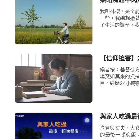
我叫林櫻，是全
一些，我總想憑
了生活的艱辛，我
【信仰迫害】
編者按：基督徒
場突如其來的抓
目。經歷24小時
與家人吃過最
肖君與丈夫、大
的最後一頓晚飯