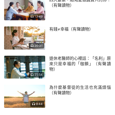
上！」另一方面主耶穌復活向人顯現之後把恩典時代
（有聲讀物）
的工作徹底打開了，帶領人從律法下走出來，進入新
13:49
的時代，凡是跟隨他的人都已知道主耶穌就是基督，
就是
道成肉身
的神，就是神自己，以此堅定了當時信
有錢≠幸福（有聲讀物）
徒的信心，之後他的門徒都以主耶穌復活顯現為最大
異象，開始為主耶穌作見證，
傳福音
，把主耶穌作工
20:31
的事實向人傳講，使主的
福音
傳到宇宙地極。綜上可
見，主耶穌復活顯現的意義就在此顯明了。
退休老醫師的心裡話：「名利」原
來只是幸福的「枷鎖」（有聲讀
物）
25:54
為什麼基督徒的生活也充滿煩惱
（有聲讀物）
9:44