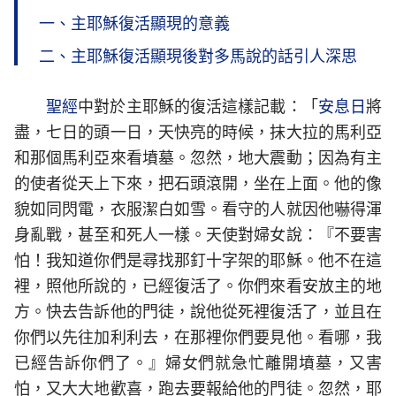
一、主耶穌復活顯現的意義
二、主耶穌復活顯現後對多馬說的話引人深思
聖經
中對於主耶穌的復活這樣記載：「
安息日
將
盡，七日的頭一日，天快亮的時候，抹大拉的馬利亞
和那個馬利亞來看墳墓。忽然，地大震動；因為有主
的使者從天上下來，把石頭滾開，坐在上面。他的像
貌如同閃電，衣服潔白如雪。看守的人就因他嚇得渾
身亂戰，甚至和死人一樣。天使對婦女說：『不要害
怕！我知道你們是尋找那釘十字架的耶穌。他不在這
裡，照他所說的，已經復活了。你們來看安放主的地
方。快去告訴他的門徒，說他從死裡復活了，並且在
你們以先往加利利去，在那裡你們要見他。看哪，我
已經告訴你們了。』婦女們就急忙離開墳墓，又害
怕，又大大地歡喜，跑去要報給他的門徒。忽然，耶