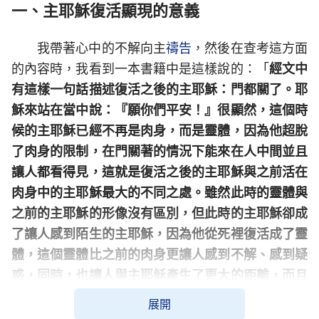
一、主耶穌復活顯現的意義
我帶著心中的不解向主
禱告
，然後在查考這方面
的內容時，我看到一本書籍中是這樣說的：「
經文中
有這樣一句話描述復活之後的主耶穌：門都關了。耶
穌來站在當中說：『願你們平安！』很顯然，這個時
候的主耶穌已經不再是肉身，而是靈體，因為他超脫
了肉身的限制，在門關著的情況下能來在人中間並且
讓人都看得見，這就是復活之後的主耶穌與之前活在
肉身中的主耶穌最大的不同之處。雖然此時的靈體與
之前的主耶穌的形像沒有區別，但此時的主耶穌卻成
了讓人感到陌生的主耶穌，因為他從死裡復活成了靈
體，這個靈體比之前的肉身更讓人感到不解、感到疑
惑，同時，也讓人與主耶穌產生了更大的距離，而且
此時的主耶穌在人的心中變得更加神祕莫測。……復
展開
活後的主耶穌要作的第一件事就是讓眾人都看見他，