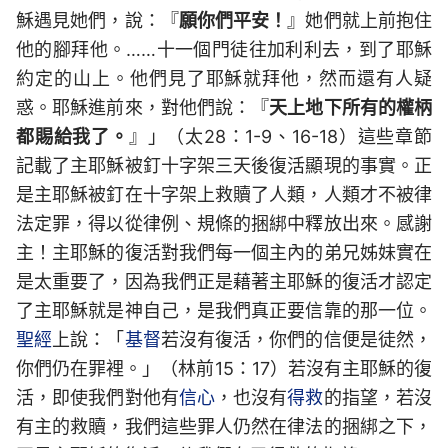
穌遇見她們，說：『
願你們平安！
』她們就上前抱住
他的腳拜他。……十一個門徒往加利利去，到了耶穌
約定的山上。他們見了耶穌就拜他，然而還有人疑
惑。耶穌進前來，對他們說：『
天上地下所有的權柄
都賜給我了。
』」（太28：1-9、16-18）這些章節
記載了主耶穌被釘十字架三天後復活顯現的事實。正
是主耶穌被釘在十字架上救贖了人類，人類才不被律
法定罪，得以從律例、規條的捆綁中釋放出來。感謝
主！主耶穌的復活對我們每一個主內的弟兄姊妹實在
是太重要了，因為我們正是藉著主耶穌的復活才認定
了主耶穌就是神自己，是我們真正要信靠的那一位。
聖經
上說：「
基督
若沒有復活，你們的信便是徒然，
你們仍在罪裡。」（林前15：17）若沒有主耶穌的復
活，即使我們對他有
信心
，也沒有
得救
的指望，若沒
有主的救贖，我們這些罪人仍然在律法的捆綁之下，