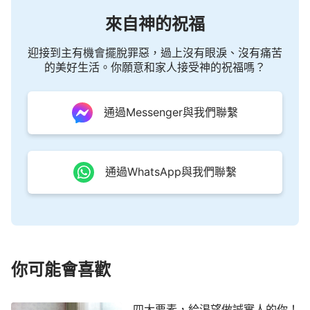
的靈體。這時的主耶穌已經超脫了肉體的限制，在門
來自神的祝福
關著的情況下就能來到門徒中間向人顯現，雖然他的
迎接到主有機會擺脫罪惡，過上沒有眼淚、沒有痛苦
外表的形像沒變，但其實已經成了靈體，所以當門徒
的美好生活。你願意和家人接受神的祝福嗎？
面對耶穌的靈體時就感到神祕，心裡還會產生不解和
距離。主耶穌清楚他們的這些心理，也知道他們的需
通過Messenger與我們聯繫
要。所以主耶穌死裡復活之後向人顯現40天之久，
並且與門徒在一起吃餅吃魚，還與門徒在一起講解聖
經，就是讓他們都看見他是有骨有肉、有形有像的，
通過WhatsApp與我們聯繫
和釘十字架之前的主耶穌是一樣的，不再覺得復活的
主耶穌是摸不到、無法靠近的靈體了，他們就能看見
他的存在，就能認出他來，不再疑惑，看到主耶穌確
實是從死裡復活了，這樣人與神重新恢復了釘十字架
之前的關係，他們說：「主復活了！還像以前那樣，
你可能會喜歡
以前他怎麼愛我們，現在仍然怎樣愛我們，他顧念我
們哪，他不離開我們，他還與我們同在，還在地
四大要素，給渴望做誠實人的你！