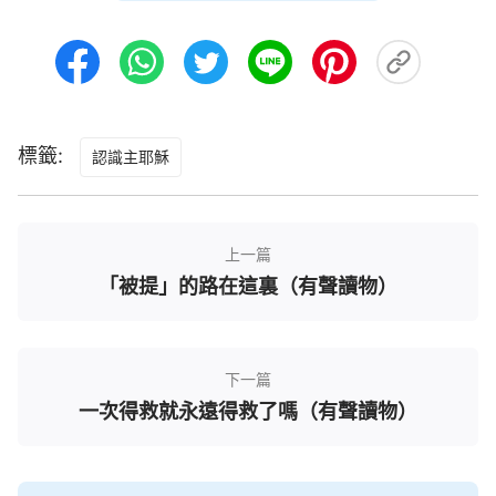
而且能證實他的存在，也證實他從死裡復活這一事
實，同時，將人與他的關係恢復到他在肉身中作工期
間的人與看得見、摸得著的基督的關係。這樣，一方
面人能對主耶穌釘十字架之後從死裡復活一事深信不
標籤:
疑，對主耶穌救贖人類的工作深信不疑；另一方面，
認識主耶穌
復活之後的主耶穌向人顯現，讓人看得見、摸得著這
一事實將人牢牢地穩固在了
恩典
時代，從此，人便不
會因著主耶穌的『消失』或『不告而別』而返回到上
上一篇
一個時代，即律法時代，而是遵循主耶穌的教導與主
「被提」的路在這裏（有聲讀物）
耶穌所作的工作繼續前行，由此，恩典時代的工作便
正式打開了局面，而在律法之下的人類也從此正式走
出律法，進入了一個新的紀元，有了一個新的開端。
下一篇
一次得救就永遠得救了嗎（有聲讀物）
這就是主耶穌復活之後向人顯現的多方面意義。
」
看到這些話，我稍明白了一些，主耶穌復活之前
是在肉身中，而復活之後向人顯現的是帶著肉身形像