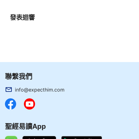
發表迴響
主再來的迹象已出現，
你想早日實現與主重逢的願望嗎？
通過Messenger與我們聯繫
通過WhatsApp與我們聯繫
聯繫我們
info@expecthim.com
二、主耶穌復活顯現後對多馬說的話引人
深思
聖經上記載：「過了八日，門徒又在屋裡，多馬
聖經易讀App
也和他們同在。門都關了。耶穌來站在當中說：『
願