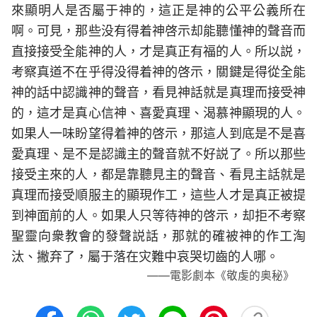
來顯明人是否屬于神的，這正是神的公平公義所在
啊。可見，那些没有得着神啓示却能聽懂神的聲音而
直接接受全能神的人，才是真正有福的人。所以説，
考察真道不在乎得没得着神的啓示，關鍵是得從全能
神的話中認識神的聲音，看見神話就是真理而接受神
的，這才是真心信神、喜愛真理、渴慕神顯現的人。
如果人一味盼望得着神的啓示，那這人到底是不是喜
愛真理、是不是認識主的聲音就不好説了。所以那些
接受主來的人，都是靠聽見主的聲音、看見主話就是
真理而接受順服主的顯現作工，這些人才是真正被提
到神面前的人。如果人只等待神的啓示，却拒不考察
聖靈向衆教會的發聲説話，那就的確被神的作工淘
汰、撇弃了，屬于落在灾難中哀哭切齒的人哪。
——電影劇本《敬虔的奥秘》