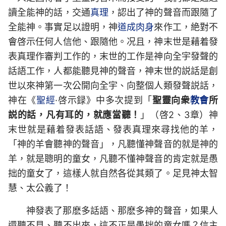
讀全能神的話，交通
真理
，認出了神的聲音而跟隨了
全能神。事實足以證明，神
道成肉身
來作工，絶對不
會啓示任何人信他、跟隨他。况且，神末世是藉着發
表真理作審判工作的，末世的工作是神向全宇發聲的
話語工作，人都能聽見神的聲音，神末世的説話是創
世以來神第一次公開向全宇、向整個人類發聲説話，
神在《
聖經
·啓示録》中多次提到「
聖靈向衆
教會
所
説的話，凡有耳的，就應當聽！
」（啓2、3章）神
末世就是藉着發表話語、發表真理來尋找他的羊，
「神的羊會聽神的聲音」，凡聽懂神聲音的就是神的
羊，就是聰明的童女，凡聽不懂神聲音的肯定就是愚
拙的童女了，這樣人就自然各從其類了。足見神太智
慧、太公義了！
神發表了那麽多話語、那麽多神的聲音，如果人
還聽不見、聽不出來，這不正是愚拙的童女嗎？信主