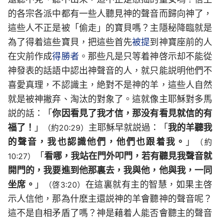
的各宗各派中都有一些人聽見神的聲音而歸向神了，
這些人不正是被「偷走」的寶貝嗎？主隱秘降臨就是
為了得着這些寶貝，把這些首先
被提
到神寶座前的人
在灾前作成
得勝者
。那些凡是只等着神啓示却不能從
神發表的話語中認出神聲音的人，就只能説明他們不
喜愛真理，不認識主，絶對不是神的羊，這些人自然
就是被神撇弃、淘汰的對象了。這就像主耶穌對多馬
説的話：「
你因看見了我才信，那没有看見就信的有
福了！
」
主耶穌早就説過：「
我的羊聽我
（約20:29）
的聲音，我也認識他們，他們也跟着我。
」
（約
「
看哪，我站在門外叩門，若有聽見我聲音就
10:27）
開門的，我要進到他那裏去，我與他，他與我，一同
坐席。
」
在這裏就有主的智慧，如果主啓
（啓3:20）
示人信他，那為什麽主還説神的羊會聽神的聲音呢？
這不是自相矛盾了嗎？神是藉着人能否會聽主的聲音