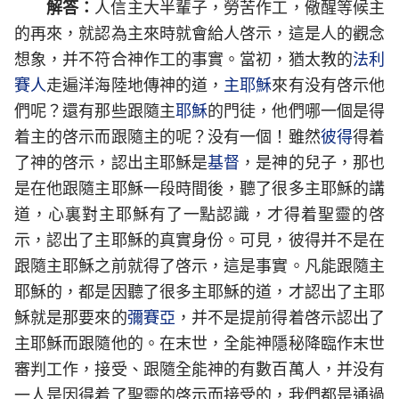
解答：
人信主大半輩子，勞苦作工，儆醒等候主
的再來，就認為主來時就會給人啓示，這是人的觀念
想象，并不符合神作工的事實。當初，猶太教的
法利
賽人
走遍洋海陸地傳神的道，
主耶穌
來有没有啓示他
們呢？還有那些跟隨主
耶穌
的門徒，他們哪一個是得
着主的啓示而跟隨主的呢？没有一個！雖然
彼得
得着
了神的啓示，認出主耶穌是
基督
，是神的兒子，那也
是在他跟隨主耶穌一段時間後，聽了很多主耶穌的講
道，心裏對主耶穌有了一點認識，才得着聖靈的啓
示，認出了主耶穌的真實身份。可見，彼得并不是在
跟隨主耶穌之前就得了啓示，這是事實。凡能跟隨主
耶穌的，都是因聽了很多主耶穌的道，才認出了主耶
穌就是那要來的
彌賽亞
，并不是提前得着啓示認出了
主耶穌而跟隨他的。在末世，全能神隱秘降臨作末世
審判工作，接受、跟隨全能神的有數百萬人，并没有
一人是因得着了聖靈的啓示而接受的，我們都是通過