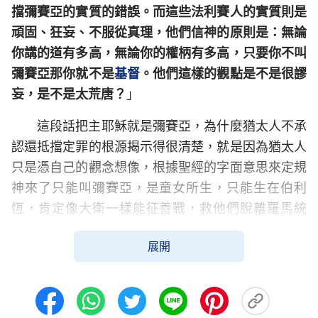
擋彌賽亞的實質的錯誤。而這些法利賽人的實質則是
頑固、狂妄、不服從真理，他們信神的原則是：無論
你講的道有多高，無論你的權柄有多高，只要你不叫
彌賽亞那你就不是
基督
。他們這樣的觀點是不是很謬
妄，是不是太荒唐？
」
這段話把主耶穌就是彌賽亞，為什麼猶太人不承
認還抵擋定罪的根源揭示得很清楚，就是因為猶太人
只是憑自己的觀念想像，根據聖經的字面意思來定規
神來了只能叫彌賽亞，是童女所生，只能生在伯利
恆，肯定像大衛一樣能征善戰，救他們脫離羅馬統
治，所以當主耶穌來作工時，所有的這些都和他們的
展開
觀念想像不吻合時，他們就頑固地持守「彌賽亞」的
名，持守聖經預言，不承認主耶穌就是彌賽亞。其實
主耶穌外表看有父有母，但事實上主耶穌是聖靈感
孕，由馬利亞童貞女所生，馬太福音1章18節至23節