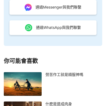
話語能供應人的生命，給人指出當實行的路，教導人
通過Messenger與我們聯繫
如何生活與人相處等等。主耶穌說：「
我就是道路、
真理、生命；若不藉著我，沒有人能到父那裡去。
」
主將真理賜給人，將他的作為顯給當時的
（約14:6）
通過WhatsApp與我們聯繫
猶太人看，但凡有一點敬虔尋求之心的人，就不難發
現主耶穌就是神自己，就是要來的彌賽亞。但猶太人
只憑著觀念想像定規神，絲毫不尋求聖經預言中所說
的「彌賽亞」其實質是什麼。所以，無論主耶穌的話
你可能會喜歡
多麼有權柄、有能力，猶太人都不認識主耶穌的實
質，不承認主耶穌就是彌賽亞，只是一味憑著狂妄性
情，固守彌賽亞的名，持守聖經預言的字句，否認主
勞苦作工就是順服神嗎
耶穌的說話作工，否認主耶穌就是神自己，甚至猶太
教上層領袖還將主所行的神蹟奇事，褻瀆為靠鬼王別
西卜趕鬼，並且論斷主說僭妄的話等等。猶太民眾因
著迷信崇拜猶太教的上層領袖，盲目聽從他們的話，
什麽是道成肉身