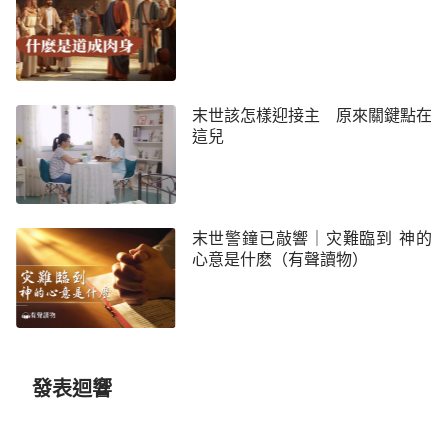
也隨從他們否認主、定罪主。最終猶太人寧肯釋放殺
人犯巴拉巴，也要把他們苦盼多年的彌賽亞——主耶
穌釘在十字架上。他們觸犯了神，遭到了神的咒詛。
所以猶太人雖然盼望彌賽亞到來，但他們根本沒
末世該怎樣迎接主 原來關鍵點在
這兒
見過彌賽亞，只是從舊約聖經裡了解到一些關於彌賽
亞要來的信息，並不認識彌賽亞的實質，不明白聖經
預言的真意，就憑觀念想像定規神；而且當主耶穌顯
現作工和他們的觀念不一樣時，他們也沒有一顆尋求
末世警鐘已敲響｜灾難臨到 神的
真理的心，所以最終就成了盼望彌賽亞到來卻抵擋主
心意是什麽（有聲讀物）
耶穌的人。
看來只持守聖經預言的字句，但不認識神，沒有
一顆尋求真理的心，很容易抵擋神啊。想到神說：
發表迴響
「
天怎樣高過地，照樣，我的道路高過你們的道路，
我的意念高過你們的意念。
」
「因為那字
（賽55:9）
句是叫人死，精意（或作：聖靈）是叫人活。」