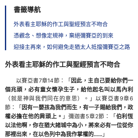
書籤導航
外表看主耶穌的作工與聖經預言不吻合
憑觀念、想像定規神，棄絕彌賽亞的到來
迎接主再來，如何避免走猶太人抵擋彌賽亞之路
外表看主耶穌的作工與聖經預言不吻合
以賽亞書7章14節：「
因此，主自己要給你們一
個兆頭，必有童女懷孕生子，給他起名叫以馬內利
（就是神與我們同在的意思）。」以賽亞書9章6
節：「
因有一嬰孩為我們而生，有一子賜給我們，政
權必擔在他的肩頭上。
」彌迦書5章2節：「
伯利恆
以法他啊，你在猶大諸城中為小，將來必有一位從你
那裡出來，在以色列中為我作掌權的……
」