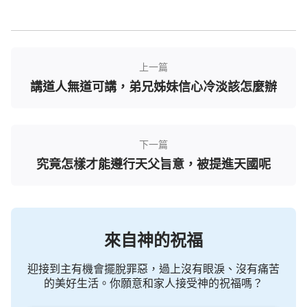
中記載：「耶穌基督降生的事記在下面：他母親馬利
亞已經許配了約瑟，還沒有迎娶，馬利亞就從聖靈懷
了孕。她丈夫約瑟是個義人，不願意明明地羞辱她，
上一篇
想要暗暗地把她休了。正思念這事的時候，有主的使
講道人無道可講，弟兄姊妹信心冷淡該怎麼辦
者向他夢中顯現，說：『大衛的子孫約瑟，不要怕！
只管娶過你的妻子馬利亞來，因她所懷的孕是從聖靈
來的。她將要生一個兒子，你要給他起名叫耶穌，因
下一篇
他要將自己的百姓從罪惡裡救出來。』這一切的事成
究竟怎樣才能遵行天父旨意，被提進天國呢
就是要應驗主藉先知所說的話，說：『
必有童女懷孕
生子，人要稱他的名為以馬內利。
（以馬內利翻出來
就是神與我們同在。）』」
來自神的祝福
當時主耶穌的作工震動了整個猶太，主的話語處
處帶著權柄，如：主斥責風和海，風和海就平息了；
迎接到主有機會擺脫罪惡，過上沒有眼淚、沒有痛苦
一句話讓死人復活；
五餅二魚
使五千人吃飽還有剩
的美好生活。你願意和家人接受神的祝福嗎？
餘，主所流露的這一切都是神實質的發表。主耶穌的