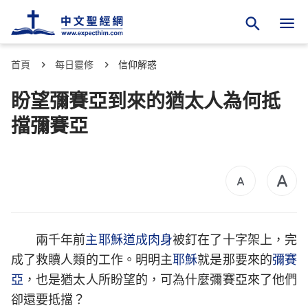
首頁
每日靈修
信仰解惑
盼望彌賽亞到來的猶太人為何抵
擋彌賽亞
兩千年前
主耶穌
道成肉身
被釘在了十字架上，完
成了救贖人類的工作。明明主
耶穌
就是那要來的
彌賽
亞
，也是猶太人所盼望的，可為什麼彌賽亞來了他們
卻還要抵擋？