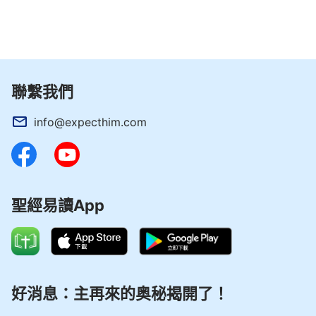
（林
使徒、先知所說的預言不是我們人憑自己的大
後3:6）
腦想像可以隨意解釋、定規的，只能等候神親自來應
驗成就人才能明白。我們人不應該憑自己的觀念想像
來定規神，定規神的作工啊！
聯繫我們
迎接主再來，如何避免走猶太人抵擋彌賽
info@expecthim.com
亞之路
當我們明白了猶太人盼望彌賽亞到來，最終卻抵
擋了神的根源時，很多人不禁又要想：主耶穌預言末
聖經易讀App
世要再來，如果主再來不叫耶穌，換成別的名了，主
再來的作工不合我們的觀念時，我們會不會也像猶太
人一樣狂妄持守自己的觀念想像，不尋求考察還定罪
主再來的作工呢？迎接主再來，如何才能避免走猶太
好消息：主再來的奥秘揭開了！
人抵擋彌賽亞之路呢？