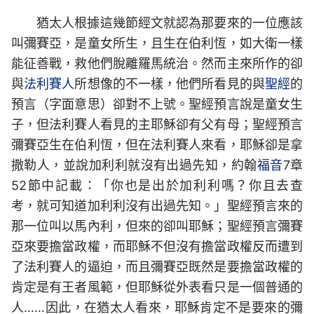
猶太人根據這幾節經文就認為那要來的一位應該
叫彌賽亞，是童女所生，且生在伯利恆，如大衛一樣
能征善戰，救他們脫離羅馬統治。然而主來所作的卻
與
法利賽人
所想像的不一樣，他們所看見的與
聖經
的
預言（字面意思）卻對不上號。聖經預言說是童女生
子，但法利賽人看見的主耶穌卻有父有母；聖經預言
彌賽亞生在伯利恆，但在法利賽人來看，耶穌卻是拿
撒勒人，並說加利利就沒有出過先知，約翰
福音
7章
52節中記載：「你也是出於加利利嗎？你且去查
考，就可知道加利利沒有出過先知。」聖經預言來的
那一位叫以馬內利，但來的卻叫耶穌；聖經預言彌賽
亞來要擔當政權，而耶穌不但沒有擔當政權反而遭到
了法利賽人的逼迫，而且彌賽亞既然是要擔當政權的
肯定是有王者風範，但耶穌從外表看只是一個普通的
人……因此，在猶太人看來，耶穌肯定不是要來的彌