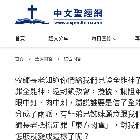
首頁
經文分享
每日靈修
專
首頁
聖經問答
綜合問答
牧師長老知道你們給我們見證全能神
罪全能神，還封鎖教會，攪擾、攔阻
眼中釘、肉中刺，還説誰要是信了全
分成了兩派，有些弟兄姊妹願意跟我
師長老抵擋定罪「東方閃電」，對我
怎麽就變成這樣了呢？