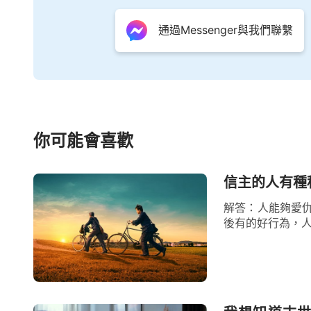
懲罰和咒詛。所以説，人信主只空守主耶穌
工，不接受末世基督全能神發表的真理，那
通過Messenger與我們聯繫
際上却是抵擋神、背叛神的人，他們都得被
我們都該看清楚的事實！
你可能會喜歡
信主的人有種
解答：人能夠愛
後有的好行為，人