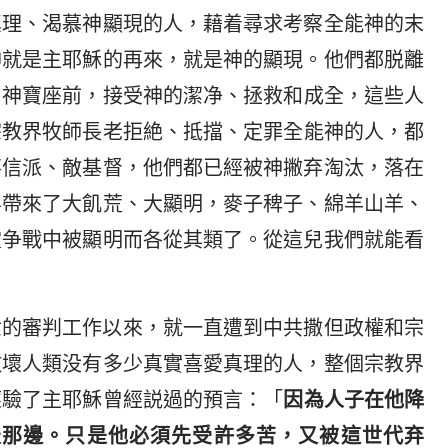
真理、渴慕神顯現的人，藉着尋求考察全能神的末
神就是主耶穌的再來，就是神的顯現。他們都脱離
了神寶座前，接受神的潔净、拯救和成全，這些人
宗教界牧師長老拒絶、抵擋、定罪全能神的人，都
不信派、敵基督，他們都已經被神撇弃淘汰，落在
界帶來了大飢荒、大顯明，麥子稗子、綿羊山羊、
靈争戰中被顯明而各從其類了。從這兒我們就能看
世的審判工作以來，就一直遭到中共撒但政權和宗
敗壞人類没有多少真實喜愛真理的人，整個宗教界
應驗了主耶穌曾經説過的預言：「
因為人子在他降
天那邊。只是他必須先受許多苦，又被這世代弃