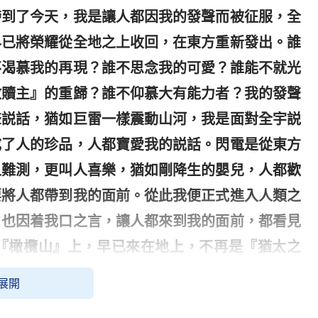
帶到了今天，我是讓人都因我的發聲而被征服，全
早已將榮耀從全地之上收回，在東方重新發出。誰
不渴慕我的再現？誰不思念我的可愛？誰能不就光
救贖主』的重歸？誰不仰慕大有能力者？我的發聲
聲説話，猶如巨雷一樣震動山河，我是面對全宇説
成了人的珍品，人都寶愛我的説話。閃電是從東方
人難測，更叫人喜樂，猶如剛降生的嬰兒，人都歡
要將人都帶到我的面前。從此我便正式進入人類之
，也因着我口之言，讓人都來到我的面前，都看見
『橄欖山』上，早已來在地上，不再是『猶太之
人中間離開，又帶着榮耀顯在了人間，我是萬世以
展開
的『嬰兒』，更是當代的滿載榮耀的全能神！讓人