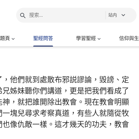
站内
題頁
聖經問答
學習聖經
信仰與生
了，他們就到處散布邪説謬論，毁謗、定
弟兄姊妹聽你們講道，更是把我們看成了
能神，就把誰開除出教會。現在教會明顯
們一塊兒尋求考察真道，有些人就隨從牧
們也像仇敵一樣。這才幾天的功夫，教會