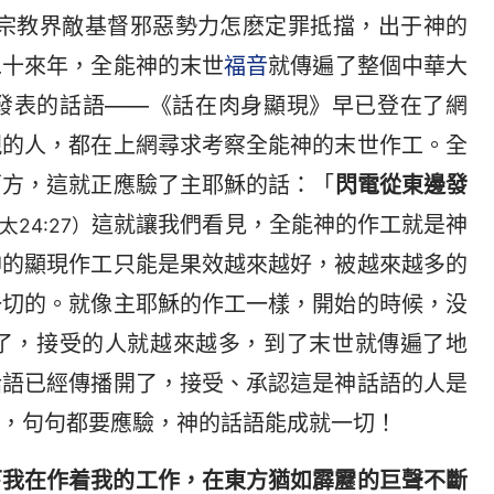
宗教界敵基督邪惡勢力怎麽定罪抵擋，出于神的
二十來年，全能神的末世
福音
就傳遍了整個中華大
發表的話語——《話在肉身顯現》早已登在了網
現的人，都在上網尋求考察全能神的末世作工。全
西方，這就正應驗了主耶穌的話：「
閃電從東邊發
這就讓我們看見，全能神的作工就是神
太24:27）
神的顯現作工只能是果效越來越好，被越來越多的
一切的。就像主耶穌的作工一樣，開始的時候，没
了，接受的人就越來越多，到了末世就傳遍了地
話語已經傳播開了，接受、承認這是神話語的人是
，句句都要應驗，神的話語能成就一切！
下我在作着我的工作，在東方猶如霹靂的巨聲不斷