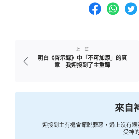
都來在我的寶座前，看見我的榮顔，聽見我
計劃的終極、高潮，也是我經營的宗旨—
服！
」
（《話在肉身顯現·七雷巨響——預言國度
凡是看過全能神話語的人都承認，全能
上一篇
明，全能神就是主耶穌的再來，咱們人信主
明白《啓示録》中「不可加添」的真
羔羊脚踪的人，不管人信主多少年，如果主
意 我迎接到了主重歸
穌的再來實在是太顯明人了，只有聽見新郎
筵的人，才有機會得着神的稱許，才能得着
名，却不接受主耶穌的再來，不接受末世基
來自
認他呢？主耶穌肯定會定罪他們説：「
我
吧！
」
就像當初的
法利賽人
他們只
（太7:23）
迎接到主有機會擺脫罪惡，過上沒有眼
瘋狂地抵擋、定罪主耶穌，那他們的信蒙神
受神