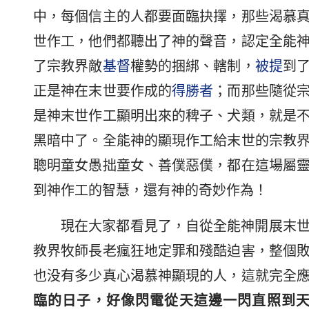
中，每個信主的人都要面臨抉擇，那些渴慕
世作工，他們都聽出了神的聲音，認定全能
了宗教界敵
基督
權勢的捆綁、轄制，
被提
到
正是神在末世要作成的
得勝者
；而那些隨從
是神末世作工顯明出來的稗子、犬類，就是
黑暗中了。全能神的顯現作工給末世的宗教
聰明童女愚拙童女、善僕惡僕，都在這場屬
到神作工的智慧，還有神的奇妙作為！
現在大家都看見了，自從全能神開展末
教界牧師長老瘋狂地定罪和殘酷迫害，整個
也没有多少真心渴慕神顯現的人，這就完全
臨的日子，好像閃電從天這邊一閃直照到