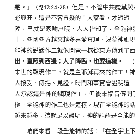
絶。
」
但是，不管中共魔黨與
（路17:24-25）
必興旺，這是不容置疑的！大家看，才短短
陸，早就是家喻户曉、人人皆知了。全能神
上，各國各方越來越多喜愛真理、渴慕神顯
能神的説話作工就像閃電一樣從東方傳到了
出，直照到西邊；人子降臨，也要這樣。
」
（
末世的顯現作工，就是主耶穌再來的作工！
人接受、傳揚、見證，時間和事實會證明這
人承認這是神的顯現作工，但後來福音傳開
極。全能神的作工也是這樣，現在全能神的
越來越多，這就足以證明，神的話語是全能的
咱們來看一段全能神的話：「
在全宇上