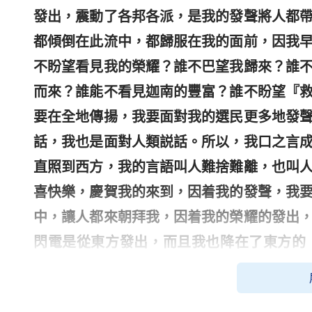
發出，震動了各邦各派，是我的發聲將人都
都傾倒在此流中，都歸服在我的面前，因我
不盼望看見我的榮耀？誰不巴望我歸來？誰
而來？誰能不看見迦南的豐富？誰不盼望『
要在全地傳揚，我要面對我的選民更多地發
話，我也是面對人類説話。所以，我口之言
直照到西方，我的言語叫人難捨難離，也叫
喜快樂，慶賀我的來到，因着我的發聲，我
中，讓人都來朝拜我，因着我的榮耀的發出
閃電是從東方發出，而且我也降在了東方的
子』，而是東方的閃電，因我早已復活，從
前人所
敬拜
的，也是萬世以前以色列人弃絶