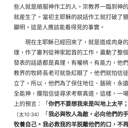
些人就是順服神作工的人。宗教界一臨到神
就産生了。當初主耶穌的説話作工就打破了
顯明。這是人應該能看得見的事實。
現在主耶穌已經回來了，就是道成肉身
理，作了審判從神家起首的工作，震動了整
發表的話語都是真理，有權柄，有能力，他
教界的牧師長老可就急紅眼了，他們就怕信
立了。所以，他們為了保住地位、飯碗，永
全能神，攔阻信徒尋求考察真道，這樣，一
上的預言：「
你們不要想我來是叫地上太平
「
我必與牧人為敵，必向他們的
（太10:34）
牧養自己。我必救我的羊脱離他們的口，不