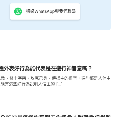
的名，信天上渺茫的神，却不能順服神末世的作
這樣的人就跟法利賽人一樣，都是名義上信神，實
通過WhatsApp與我們聯繫
神撇弃淘汰。主耶穌的再來要顯明一切的人，這是
——電影劇本《信神》
種外表好行為能代表是在遵行神旨意嗎？
仇敵、背十字架、攻克己身、傳揚主的福音，這些都是人信主
能有這些好行為說明人信主的 […]