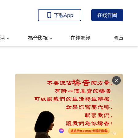
下載App
在綫作圖
活
福音影視
在綫聖經
圖庫