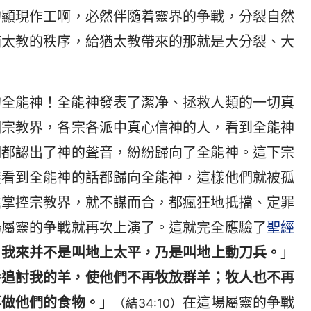
的顯現作工啊，必然伴隨着靈界的争戰，分裂自然
猶太教的秩序，給猶太教帶來的那就是大分裂、大
的全能神！全能神發表了潔净、拯救人類的一切真
個宗教界，各宗各派中真心信神的人，看到全能神
們都認出了神的聲音，紛紛歸向了全能神。這下宗
徒看到全能神的話都歸向全能神，這樣他們就被孤
遠掌控宗教界，就不謀而合，都瘋狂地抵擋、定罪
場屬靈的争戰就再次上演了。這就完全應驗了
聖經
；我來并不是叫地上太平，乃是叫地上動刀兵。
」
手追討我的羊，使他們不再牧放群羊；牧人也不再
再做他們的食物。
」
在這場屬靈的争戰
（結34:10）