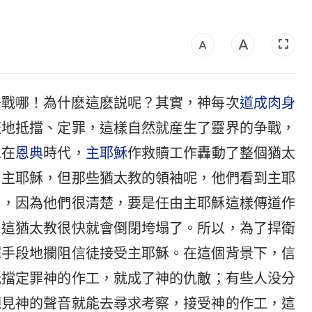
争戰哪！為什麽這麽説呢？其實，神每次
道成肉身
狂地抵擋、定罪，這樣自然就産生了靈界的争戰，
像在
恩典
時代，
主耶穌
作救贖工作轟動了整個猶太
了主耶穌，但那些猶太教的領袖呢，他們看到主耶
了，因為他們很清楚，要是任由主耶穌這樣傳道作
，這猶太教很快就會倒閉垮塌了。所以，為了捍衛
擇手段地攔阻信徒接受主耶穌。在這個背景下，信
抵擋定罪神的作工，就成了神的仇敵；有些人没分
聽見神的聲音就能去尋求考察，接受神的作工，這