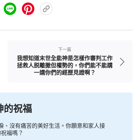
的發聲，觀看我的作為，這是我的全部心意，是我
—讓萬邦朝拜，萬口承認，萬人信賴，萬民都歸
的福音將擴展全宇》）
神的話語都是真理，就是神的聲音，這就足以證
下一篇
、跟隨主就得接受主耶穌的再來，這才是真正跟隨
我想知道末世全能神是怎樣作審判工作
來了不接受、不認識，這就是被主淘汰的人。主耶
拯救人脱離撒但權勢的，你們能不能講
一講你們的經歷見證啊？
聲音就能接受的，才是聰明的童女，只有赴羔羊婚
潔净，被帶進基督的國度。人如果只信主耶穌的
督發表的一切真理，那這樣的人主耶穌又怎麽能承
神的祝福
從來不認識你們，你們這些作惡的人，離開我去
信
耶和華
的名，却不接受道成肉身的主耶穌，還
淚、沒有痛苦的美好生活。你願意和家人接
稱許了嗎？他們不但没蒙神稱許，反而遭到了神的
的祝福嗎？