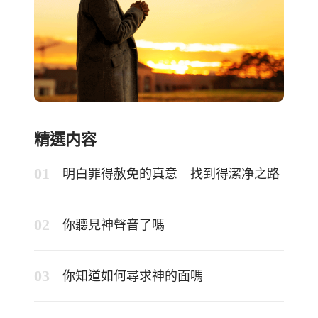
精選内容
明白罪得赦免的真意 找到得潔净之路
你聽見神聲音了嗎
你知道如何尋求神的面嗎