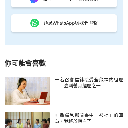
穌突然降在你們中間，來接你們這些從不認識他、從
未見過他、不知如何遵行他旨意的人。還是想點現實
通過WhatsApp與我們聯繫
的吧！」
當看到這段話時，我心裡五味雜陳，這書中
的話怎麼連我心裡想的、盼的都說出來了？
「不要陷
在那些騰雲駕霧的字句之中」、「不要總是忘乎所
以，整天飄飄悠悠，總是盼著天上的某一朵白雲上坐
著主耶穌突然降在你們中間」，
為什麼會這樣說呢？
你可能會喜歡
難道末世主不是駕著白雲向我們顯現？但整個宗教界
都等著主駕雲重歸，這難道還會有錯嗎？但轉念又
一名召會信徒接受全能神的經歷
想，當初的法利賽人是怎麼失敗的？不就是因著頑固
——臺灣馨月經歷之一
持守自己的觀念想像，認為不是童女懷孕生子，不叫
彌賽亞
的就不是救世主，最後將已經來到的主耶穌給
釘在了十字架上嗎？想想以前剛信主時，我也常問自
帖撒羅尼迦前書中「被提」的真
己：如果讓我生在主作工的時代，主來了，我會不會
意，我終於明白了
也像法利賽人那樣定規主、抵擋主，還是像
彼得
、拿