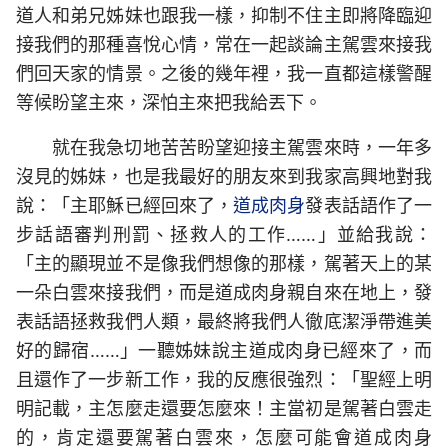
道人和弟兄姊妹也跟我一樣，抑制不住主即將降臨迎
接我們的那種喜悅心情，常在一起談論主駕雲來接我
們回天家的情景。之後的幾年裡，我一直都這樣警醒
等候盼望主來，深怕主來把我給丟下。
就在我急切地苦苦盼望迎接主駕雲來時，一年多
沒見的姊妹，也是我最好的朋友來到我家高興地對我
說：「主耶穌已經回來了，
道成肉身
發表話語作了一
步話語審判刑罰、拯救人的工作……」並給我說：
「主的顯現並不是像我們想像的那樣，駕著天上的某
一朵白雲來接我們，而是道成肉身親自來在地上，發
表話語拯救我們人類，最終將我們人徹底潔淨帶進美
好的歸宿……」一聽姊妹說主道成肉身已經來了，而
且還作了一步新工作，我的反應很強烈：「聖經上明
明記載，主怎麼走還要怎麼來！主當初是駕著白雲走
的，肯定還要駕著白雲來，怎麼可能會道成肉身