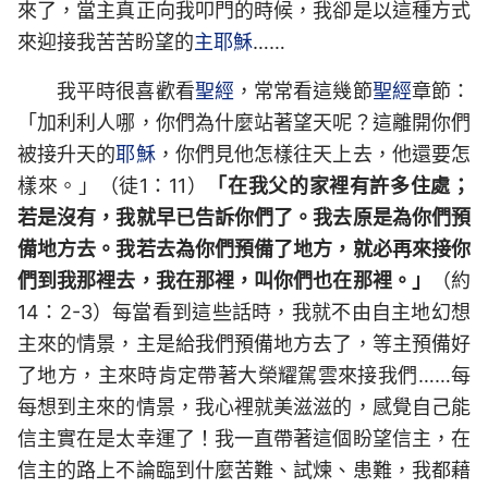
來了，當主真正向我叩門的時候，我卻是以這種方式
來迎接我苦苦盼望的
主耶穌
……
我平時很喜歡看
聖經
，常常看這幾節
聖經
章節：
「加利利人哪，你們為什麼站著望天呢？這離開你們
被接升天的
耶穌
，你們見他怎樣往天上去，他還要怎
樣來。」（徒1：11）
「在我父的家裡有許多住處；
若是沒有，我就早已告訴你們了。我去原是為你們預
備地方去。我若去為你們預備了地方，就必再來接你
們到我那裡去，我在那裡，叫你們也在那裡。」
（約
14：2-3）每當看到這些話時，我就不由自主地幻想
主來的情景，主是給我們預備地方去了，等主預備好
了地方，主來時肯定帶著大榮耀駕雲來接我們……每
每想到主來的情景，我心裡就美滋滋的，感覺自己能
信主實在是太幸運了！我一直帶著這個盼望信主，在
信主的路上不論臨到什麼苦難、試煉、患難，我都藉