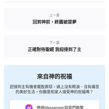
裡特別好奇，心想：朋友說主已道成肉身回來了，而
且還作了新的工作，她怎麼知道這些呢？仔細想一
上一篇
想，朋友是一個素質好，也比較追求的人，她平時做
回到神前，終圓被提夢
什麼事都挺有主見的，我信主也是她傳給我的，如果
沒有根據她是不會隨意信的。再說不管主來沒來，看
看這關於信神的書籍，正好了解了解這書裡面到底說
下一篇
了些什麼，說不定對我信主有幫助呢。於是，我打開
正確對待聖經 我迎接到了主
這本書，翻到《寫在前面的話》看到：
「我希望每一
位尋求神顯現的弟兄姊妹都不要重演歷史的悲劇，都
不要做當代的
法利賽人
將神重釘十字架，應仔細考慮
考慮當如何迎接神的重歸，應清醒清醒自己的頭腦當
來自神的祝福
如何做一個順服
真理
的人，這是每一個等候耶穌駕著
迎接到主有機會擺脫罪惡，過上沒有眼淚、沒有痛苦
白雲重歸的人的職責。我們應將自己的靈眼擦亮，不
的美好生活。你願意和家人接受神的祝福嗎？
要陷在那些騰雲駕霧的字句之中。應想想現實的神的
作工，應看看神實際的一面，不要總是忘乎所以，整
通過Messenger與我們聯繫
天飄飄悠悠，總是盼著天上的某一朵白雲上坐著主耶