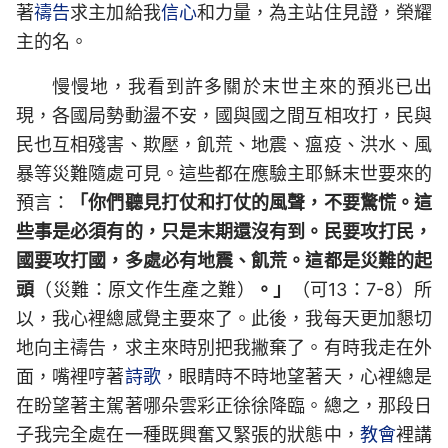
著
禱告
求主加給我
信心
和力量，為主站住見證，榮耀
主的名。
慢慢地，我看到許多關於末世主來的預兆已出
現，各國局勢動盪不安，國與國之間互相攻打，民與
民也互相殘害、欺壓，飢荒、地震、瘟疫、洪水、風
暴等災難隨處可見。這些都在應驗主耶穌末世要來的
預言：
「你們聽見打仗和打仗的風聲，不要驚慌。這
些事是必須有的，只是末期還沒有到。民要攻打民，
國要攻打國，多處必有地震、飢荒。這都是災難的起
頭
（災難：原文作生產之難）
。」
（可13：7-8）所
以，我心裡總感覺主要來了。此後，我每天更加懇切
地向主禱告，求主來時別把我撇棄了。有時我走在外
面，嘴裡哼著
詩歌
，眼睛時不時地望著天，心裡總是
在盼望著主駕著哪朵雲彩正徐徐降臨。總之，那段日
子我完全處在一種既興奮又緊張的狀態中，
教會
裡講