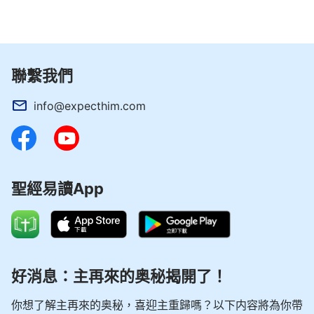
會讓我明白他的心意的。因主說過：
「你們祈求，就
給你們；尋找，就尋見；叩門，就給你們開門。」
（太7：7）
就這樣，我帶著尋求的心繼續讀這些話。我看到
聯繫我們
書中說：
「當你們的肉眼親自看見耶穌駕著白雲從天
info@expecthim.com
而降的時候已是公義的日頭公開出現的時候。那時或
許你的心情激動萬分，但你可曾知道，當你看見耶穌
從天而降的時候也正是你下到地獄接受懲罰的時候，
那時已是神經營計劃宣告結束的時候，是神賞善罰惡
聖經易讀App
的時候。因為神的審判已在人未曾看見神蹟只有真理
發表的時候結束了。」
看了這話，我覺得話裡帶有權
柄、帶有能力，好像就是神的聲音，讓我似乎感覺到
了神的公義、威嚴不容觸犯的性情。可是此時我疑惑
好消息：主再來的奥秘揭開了！
了，聖經預言說主是怎麼走的，還要怎麼來，主是駕
雲走的，那就應該駕雲來接我們。這裏怎麼說
「當你
你想了解主再來的奥秘，喜迎主重歸嗎？以下内容將為你帶