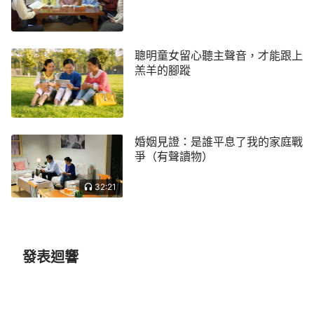
但業那樣，從主的說話中認識主就是要來的彌賽亞？
我會是哪種人呢？沒想到，今天同樣的問題擺在了我
的面前，難道我這些年盼主駕著白雲來接我，真的錯
聰明童女留心聽主聲音，才能跟上
羔羊的腳蹤
了嗎？聽弟兄姊妹說教會裡的牧師長老可能也看過這
書，但他們也沒有說主回來啊？我才信主幾年，怎麼
能有牧師長老明白的多呢？但又一想，不對，主對那
十個童女的比喻，豈不就是在告訴我們，信神要追求
婚姻見證：是誰平息了我的家庭戰
做聰明的童女，得有尋求的心，愚拙的童女會被主撇
爭（有聲讀物）
棄門外。要真是主來了，我若因著不尋求被撇了，我
32:21
的信神生涯不就就此結束了嗎？不行，我信的是神，
不能總是人云亦云聽牧師長老的，不管怎樣對待主來
這麼大的事情，我得慎重對待，先尋求考察考察再
說，別信口雌黃、妄下斷案，那樣太沒理智了！萬一
發表迴響
真的抵擋主了，把主重釘在十字架上可咋辦？這時，
我決定了：對主的再來我得好好尋求尋求，我相信主