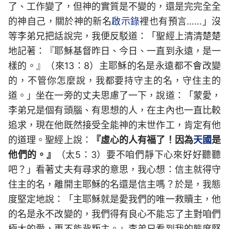
了、工作變了，但神的實質是不變的，還是完完全全
的神自己，關於神的新名
啟示錄
裡也有預言……」沒
等李弟兄把話說完，我便反駁道：「聖經上清清楚楚
地記著：『耶穌基督昨日、今日、一直到永遠，是一
樣的。』（來13：8）主耶穌的名是永遠都不會改變
的，不管你怎麼說，我都要持守主的名，守住主的
道。」坐在一旁的丈夫思慮了一下，說道：「蒙愛，
李弟兄是個有頭腦、有思想的人，在主內也一直比較
追求，現在他既然接受全能神的末世作工，肯定有他
的道理。聖經上說：
『虛心的人有福了！因為
天國
是
他們的。』
（太5：3）要不咱們靜下心來好好聽聽
吧？」看著丈夫有尋求的意思，我心想：信主就得守
住主的名，離開主耶穌的名還是信主嗎？於是，我態
度堅定地說：「主耶穌就是愛我們的唯一救贖主，他
的名是永不改變的，我們得有良心不能忘了主對咱們
極大的愛，更不能背叛主。」李弟兄看到我的態度堅