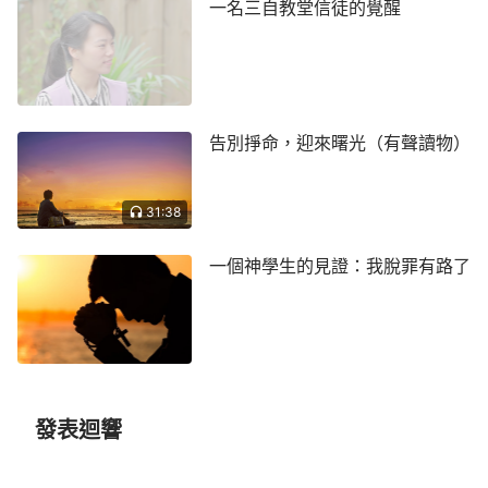
一名三自教堂信徒的覺醒
己。』
（太22：37-39）主教導我們要愛人如己，他
們這樣對待我也不符合主的教導啊！」說著我的眼淚
不由自主地流了下來。王姊妹無奈地說：「咱們還是
禱告
主吧，主會為咱開闢出路的。」
告別掙命，迎來曙光（有聲讀物）
走在回家的路上，我心想：帶領怎麼能這樣對待
我？我多次在他面前表明我的立場，但沒想到教會還
31:38
是把我隔離了，那以後的路我該怎麼走啊。痛苦中，
我默默地呼求主：「主啊，你是我唯一的救主，唯一
一個神學生的見證：我脫罪有路了
的神，願你帶領我走以後的路。」這時，極度消沉的
我剛走進大門，就聽見一陣悅耳的歌聲傳了過來，原
來丈夫與全能神教會的弟兄姊妹在一起聚會唱歌呢！
此時，我不免有些羨慕，多麼渴望也能過上這樣的教
會生活啊。想想丈夫自從信了全能神後，整個人的精
發表迴響
神面貌有了很大的變化，尤其談聖經時特別有見地。
全能神教會的弟兄姊妹也特別有愛心，不管我怎麼對