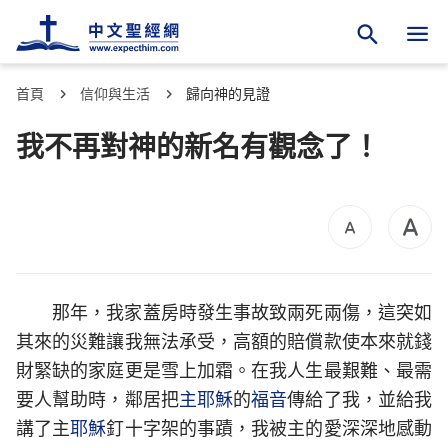
首頁
信仰與生活
歸向神的見證
我不再對神的新名有觀念了！
那年，我家蓋房時發生事故致兩死兩傷，這突如
其來的災難讓我無法承受，高額的賠償款使本來就錢
財緊缺的家庭更是雪上加霜。在我人生最艱難、最需
要人幫助時，鄰居把
主耶穌
的
福音
傳給了我，並給我
講了主
耶穌
釘十字架的事蹟，我被主的愛深深地感動