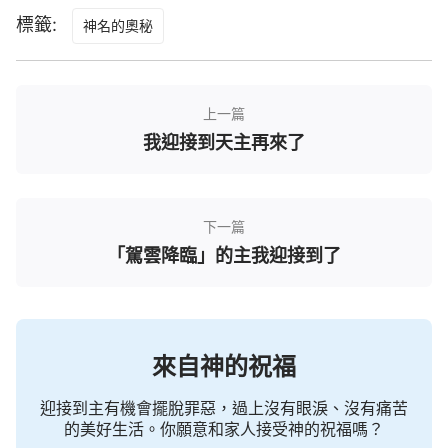
主。但我又一想：這都一個多月了，教會也沒人通知
標籤:
神名的奧秘
我去聚會，到底是咋回事呀？就這樣，我每天在家裡
翻看聖經，焦急地等待著弟兄姊妹通知我去聚會。可
是一天、兩天……始終沒人來通知我。
上一篇
我迎接到天主再來了
下一篇
「駕雲降臨」的主我迎接到了
來自神的祝福
兩個月後的一天，我在路上遇見了好久不見的王
迎接到主有機會擺脫罪惡，過上沒有眼淚、沒有痛苦
姊妹，我感到特別驚喜，三步並兩步地走到王姊妹跟
的美好生活。你願意和家人接受神的祝福嗎？
前問道：「咱們現在怎麼不通知聚會了呢？」王姊妹