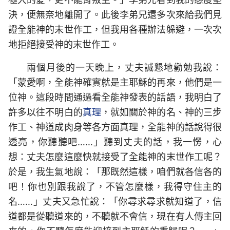
決，便無奈地離開了。此後李弟兄還多次來給我們見
證全能神的末世作工，但我用各種辦法躲避，一次次
地拒絕接受神的末世作工。
兩個月後的一天晚上，丈夫誠懇地勸勉我說：
「蒙愛啊，全能神確實就是主耶穌的再來，他們是一
位神。這段時間通過看全能神發表的話語，我明白了
許多以往不明白的
真理
，就如關於神的名、神的三步
作工、神道成肉身等各方面真理，全能神的話說得很
透亮，你聽聽吧……」聽到丈夫的話，我一愣，心
想：丈夫怎麼這麼快就接受了全能神的末世作工呢？
於是，我生氣地說：「那既然這樣，咱們就各信各的
吧！你也別跟我說了，不管怎麼樣，我得守住主的
名……」丈夫又急忙說：「你尋求尋求就知道了，信
道都是從聽道來的，不聽就不會信，現在有人傳主回