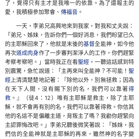
了，覺得只有主才是我唯一的依靠。為了還報主的
愛，我積極參加聚會、
傳福音
。
一天，李弟兄高興地來到我家，對我和丈夫說：
「弟兄、姊妹，告訴你們一個好消息，我們盼望已久
的主耶穌回來了，他就是末後的
基督
全能神，如今他
再次
道成肉身
作了一步審判潔淨人的工作，你們趕緊
考察考察吧。」當時我正在看
聖經
，一聽這話感到特
別震驚，急忙說道：「主再來叫全能神？不可能！
聖
經
上清清楚楚地記著：『除他以外，別無拯救；因為
在天下人間，沒有賜下別的名，我們可以靠著
得
救
。』（徒4：12）唯有主耶穌是救主，除了主耶
穌，就不會再有別的名，我們可以靠著得救。你信其
他的名這不是偏離主道，背叛主了嗎？我勸你趕緊向
主認罪悔改吧。」李弟兄聽後微笑著說：「姊妹，我
們信的全能神就是主耶穌的再來，雖然神的名字變