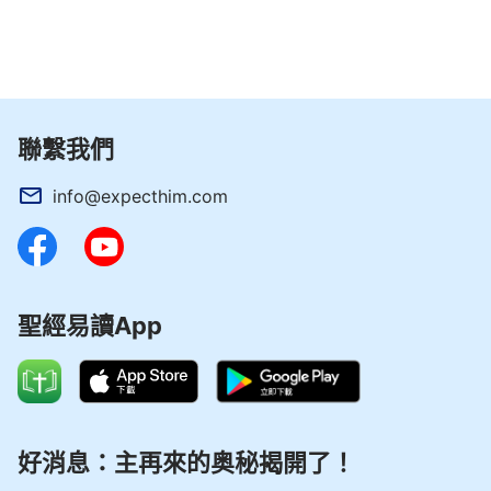
待他們，他們還是一直真誠地幫助我，有時看到我家
裡農活忙時，他們二話不說，挽起袖子就幹。這時，
我忽然想到聖經上說：「聖靈所結的果子，就是仁
愛、喜樂、和平、忍耐、恩慈、良善、信實、溫柔、
節制。」（加5：22-23）愛只能從神而來，難道全
聯繫我們
能神真是主耶穌的再來？
info@expecthim.com
這時，我悄悄地坐在屋外，想聽聽他們唱的歌詞
中說了些什麼。無意中聽到歌詞裡提到
耶和華
和主耶
穌，我心想：這首歌到底說的是什麼呀？怎麼還提到
主耶穌了呢？我得仔細聽聽，我聽到歌詞裡唱道：
聖經易讀App
「雖然耶和華、耶穌、
彌賽亞
都是代表神的靈，
但這幾個名只是代表神的經營計劃中的不同時代，並
不代表神的全部。在地之人所稱呼的神的名，並不能
好消息：主再來的奥秘揭開了！
把神的所有性情與所是盡都說透，只是在不同的時代