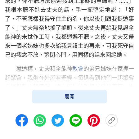
來的，你不聽怎麼能迎接到主耶穌的重歸呢？……」
我根本聽不進去丈夫的話，手一擺堅定地說：「好
了，不管怎樣我得守住主的名，你以後別跟我提這事
了。」丈夫無奈地搖了搖頭。後來丈夫再給我見證全
能神的末世作工時，我都迴避不聽。之後，丈夫又帶
來一個老姊妹也多次給我見證主的再來，可我死守自
己的觀念不放，緊閉心門，用同樣的話來回絕她。
就這樣，丈夫和全能神
教會
的弟兄姊妹在家裡一
起聚會，我坐在外屋看聖經。每逢看到他們一起聚會
交通得熱火朝天時，坐在屋外的我都有幾分羨慕，失
落感也油然而生，心想：他們每個人怎麼都那麼有勁
展開
兒？我們聚會時講道人無道可講，弟兄姊妹得不到供
應，都在台下拉家常。莫非全能神教會有聖靈作工？
但他們見證主來換了新名字，這怎麼可能呢？我思來
想去，覺得不管怎麼樣我還是得持守主名，絕不背叛