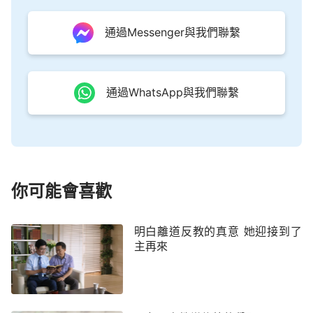
支支吾吾地說：「我們都聚著呢！嗯……乾脆告訴你
通過Messenger與我們聯繫
吧，你被教會隔離了。」聽到這個消息，猶如晴天霹
靂一般，愣了半天我才晃過神來，急忙問道：「隔離
我？為什麼？」王姊妹說：「教會有規定，只要家裡
通過WhatsApp與我們聯繫
有一個人信全能神，其餘的就得被隔離。帶領還特意
交代我們不讓接觸你，防止你來教會偷羊。」我聽後
很氣憤地說：「聖經上有這樣的規定嗎？他們怎麼能
這樣對待我？我丈夫是信了全能神這不假，可是我沒
有背叛主，也沒有接受全能神的末世作工。現在我靈
你可能會喜歡
裡枯乾，得不到供應，他們不來與我交通主的心意，
還袖手旁觀，隔離我不讓我去聚會，看著我快到懸崖
明白離道反教的真意 她迎接到了
邊了也不拉我一把，這不是落井下石嗎？這是信主之
主再來
人的所為嗎？他們這樣做合主心意嗎？主耶穌說：
『你要盡心、盡性、盡意，愛主你的神。這是誡命中
的第一，且是最大的。其次也相仿，就是要愛人如