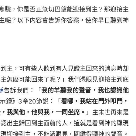
應驗，你是否正急切巴望能迎接到主？那迎接主
主呢？以下内容會告訴你答案，使你早日聽到神
接到主，可有些人聽到有人見證主回來的消息時却
，主怎麽可能回來了呢？」我們憑眼見迎接主到底
穌
告訴我們：「
我的羊聽我的聲音，我也認識他
示録》3章20節説：「
看哪，我站在門外叩門，
去，我與他，他與我，一同坐席。
」主末世再來是
音認出主歸回到主面前的人，這就是看到神的顯現
顯現迎接到主，不能憑眼見，關鍵得聽神的聲音。