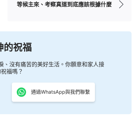
帶着權柄，無一人一物不在我的話中被審判，在火
等候主來、考察真道到底應該根據什麼
國必因着我的話而得福，也因着我的話而被砸得粉
歸，我是征服全人類的全能神，也讓人都看見我曾
萬物的烈日之火，也是顯明萬物的公義的日頭，這
神的祝福
見我音，即看見我在全宇之下的所有作為，違背我
淚、沒有痛苦的美好生活。你願意和家人接
的祝福嗎？
我的刑罰中倒下；我要將天上的衆星都重新更换，
地上的萬物重新更换，因我的話而成就；全宇之下
通過WhatsApp與我們聯繫
的國永遠消失，而是
敬拜
我的國，凡屬在地的國都
鬼之人都被滅没；凡敬拜撒但之人都在我的焚燒之
燼；宗教之界將在我刑罰列民之時而不同程度地回
看到了『駕着白雲的聖者』已來到；所有的人都各