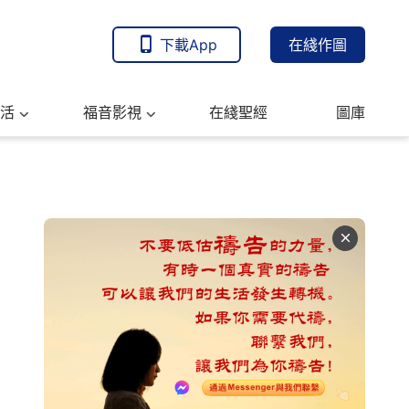
下載App
在綫作圖
活
福音影視
在綫聖經
圖庫