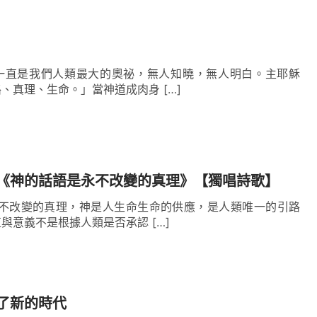
，若是抵擋我的都滅亡，而在地所作所為不涉及我
的管轄；我要向萬國萬民顯現，在地發表我親口之
睹。
」
一直是我們人類最大的奧祕，無人知曉，無人明白。主耶穌
、真理、生命。」當神道成肉身 […]
，也流露出神公義、威嚴不可觸犯的性情，我們一
神自己，誰敢站在造物主的角度上，以第一人稱的
更换，懲罰一切作惡的人？誰能直接定人的結局？
人都達不到。只有造物主能面向整個人類這樣説
《神的話語是永不改變的真理》【獨唱詩歌】
宿公開，决定人類的命運，而且能要求所有的受造
永不改變的真理，神是人生命生命的供應，是人類唯一的引路
凡屬神的羊聽了全能神的話，雖然當時并不明白神
與意義不是根據人類是否承認 […]
，但是就感覺全能神的話句句帶着權柄、帶着能
是神靈的直接發表，無人能模仿。這是我們讀完全
從心裏印證這是神的聲音。
了新的時代