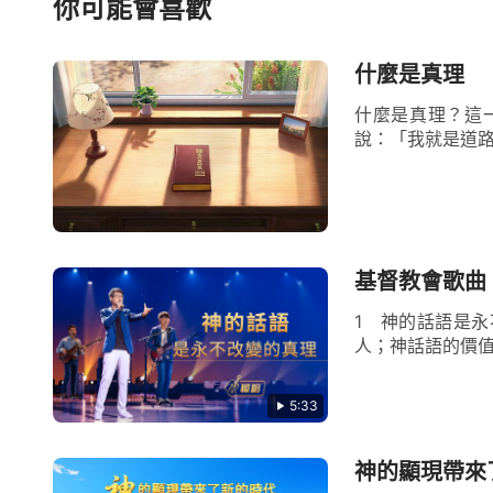
你可能會喜歡
從其類，因着所作所為的區别而受各種刑罰
的，因着其表現而存在地上，受衆子、子民
什麼是真理
聲，宣告我的大功告成，讓所有的人都親眼目
什麼是真理？這
說：「我就是道路
全能神的話字裏行間都帶着權柄、威力
聽就感到全能神的話有權柄、有能力，除了
方式直接向人類發聲説話？誰能直接將衆星
除了神自己能發表這樣的話語外，任何一個
基督教會歌曲
話，能將神拯救人類的心意與人類的結局歸
1 神的話語是
之物都順服他，只有神才能説出這樣的話。
人；神話語的價值
話語中的真理，對神的話没有什麽經歷認識
5:33
力，心裏就能印證這些話就是神的聲音，就
能神的話心靈裏最真實的感受，所以我們就能
神的顯現帶來