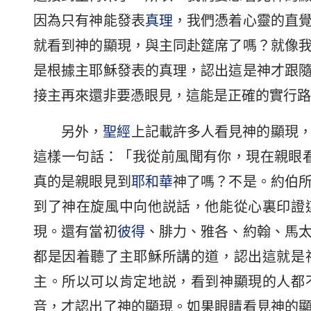
因為只有神能發表
真理
，我們憑着心靈的直
就看到神的顯現，與主同赴筵席了嗎？就像
是根據主耶穌發表的真理，認出這是神才跟
接主再來還非要憑眼見，這能是正確的實行路
另外，
聖經
上記載許多人看見神的顯現
這樣一句話：「我從前風聞有你，現在親眼
真的是親眼見到
耶和華
神了嗎？不是。約伯
到了神在旋風中向他説話，他能從心裏印證
現。還有當初
彼得
、腓力、雅各、約翰、馬
都是因着聽了主耶穌所講的道，認出這就是
主。所以可以肯定地説，看到神顯現的人都
音，才認出了神的顯現。如果眼睛看見神的