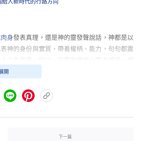
賜給人新時代的行路方向
成肉身
發表真理，還是神的靈發聲說話，神都是以
代表神的身份與實質，帶着權柄、能力，句句都震
讓人心生敬畏。所以，只要我們用心靈去感受，哪
到神的話有權柄、有能力。
展開
這是不是神的聲音。全能神説：「
我曾經叫過耶和
我叫我救主耶穌，今天我已不再是人以往所認識的
代的神，滿載着我的所有性情，而且滿有權柄、尊
接觸過我，也不曾認識我，不曾知道我的性情，從
人顯現的但又隱秘在人中間的神，活靈活現住在人
下一篇