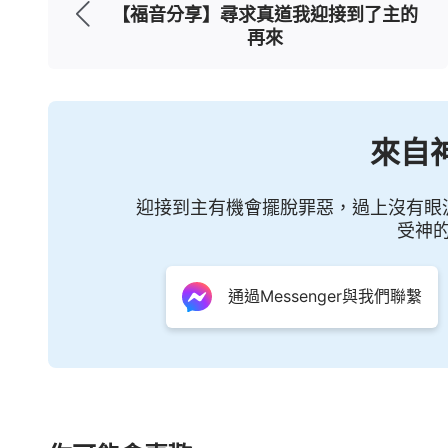
的中間，如烈日，又如火焰，充滿能力，滿
【福音分享】尋求真道我迎接到了主的
再來
的焚燒之下無一人一物不被潔净。最終，萬
碎，讓末世所有的人都看見我是救世主的重
經作過人的贖罪祭，但在末世我又成了焚燒
來自
是我末世的工作。
」
「
我面向全宇説話之際，所有的人都聽
迎接到主有機會擺脫罪惡，過上沒有眼
受神
意的，就是説，以人的作為與我相對的，在
太陽、月亮因我而更换，不再是往日的天，
通過Messenger與我們聯繫
的列國都重新劃分，要更换我的國，使在地
要被毁滅，不存在；全宇之下的人，凡屬魔
中倒下，即除了現在流中之人將全部化為灰
歸我國，因着我的作為而被征服，因為其都