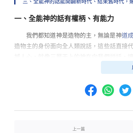
三、全能神的話能開闢新時代、結束舊時代，
一、全能神的話有權柄、有能力
我們都知道神是造物的主，無論是神
道
造物主的身份面向全人類說話，這些話直接
撼人心，就像三層天上的神在向我們説話，
怕不明白神話語的内涵之意，但一聽就能感覺
接下來我們來看兩段全能神的話，聽聽
華，也曾經被人稱為彌賽亞，人也曾經愛戴
耶和華和耶穌，而是在末世重歸的、結束時
貴、榮耀地興起在地極的神自己。人并没有
創世到如今，無一人見過我，這就是末世向
上一篇