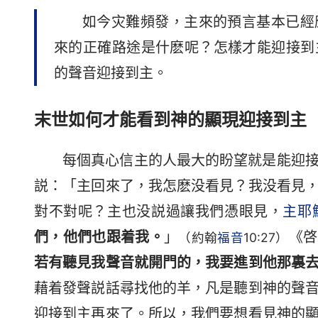
如今灾難頻發，主來的預言基本已經
來的正確路途是什麽呢？怎樣才能迎接到
的聲音迎接到主。
末世如何才能看到神的顯現迎接到主
每個真心信主的人最大的盼望就是能迎
説：「主回來了，我怎麽没看見？我没看見
對不對呢？主也没説過讓我們憑眼見，
主耶
們，他們也跟着我。
」
《啓
（約翰
福音
10:27）
若有聽見我聲音就開門的，我要進到他那裏
藉着發聲説話尋找他的羊，凡是聽到神的聲
迎接到主再來了。所以，我們要想看見神的