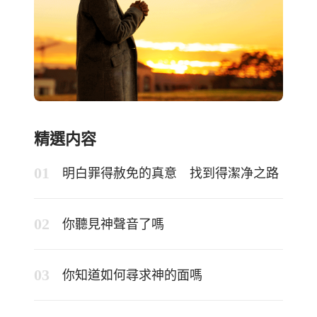
精選内容
明白罪得赦免的真意 找到得潔净之路
你聽見神聲音了嗎
你知道如何尋求神的面嗎