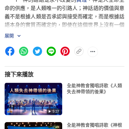
命的供應，是人類唯一的引路人；神話語的價值與意
義不是根據人類是否承認與接受而確定，而是根據話
語本身的實質而確定的，即使在這個世界上沒有一個
人能領受神的話語，但神話語的價值與對人類的幫助
展開
是沒有一個人能估計出來的。
2 所以，面對許多悖逆神話語的人，面對許多
反駁神話語的人，或是根本就對神的話語不屑一顧的
人，神的態度只有一個：讓時間與事實作神的見證，
接下來播放
證實神的話語就是真理、就是道路、就是生命，證實
全能神教會獨唱詩歌《人類
神所說的一切都是對的，都是人該具備的，更是人該
失去神帶領的後果》
接受的。
3 神要讓所有跟隨神的人都知道這樣一個事
5:27
實：不能完全接受神話語的人，不能實行神話語的
全能神教會獨唱詩歌《神根
人，不能在神的話語中找到目標的人，不能因神的話