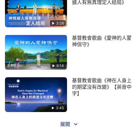
據人有無真理定人結局》
語而得到救恩的人，都是被神的話語定罪的人，更是
失去神救恩的人，神的刑杖將永不離開。讓時間與事
實作神的見證，證實神的話語就是真理、就是道路、
3:26
就是生命。
基督教會歌曲《愛神的人蒙
——《跟隨羔羊唱新歌》
神保守》
6:14
基督教會歌曲《神在人身上
的期望沒有改變》【英音中
字】
3:45
展開