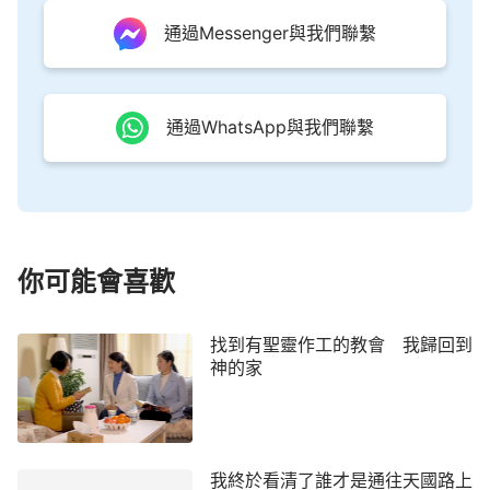
誰能看透啊？通過這一天的交通，我覺得全能神好像
通過Messenger與我們聯繫
是主耶穌的再來，但我心裡並沒有完全定真。
晚上，我向主禱告：「主啊，那位弟兄給我交通
說全能神就是你的再來，我聽著也挺得益處，但是全
通過WhatsApp與我們聯繫
能神到底是不是真神？是不是你的再來，我還是不敢
確定，願你引導我來尋求考察全能神的作工吧。阿
們！」禱告後，我想到主耶穌說：「
我還有好些事要
告訴你們，但你們現在擔當不了
（或作：不能領
會）
。只等真理的聖靈來了，他要引導你們明白
（原
你可能會喜歡
文作：進入）
一切的真理；因為他不是憑自己說的，
乃是把他所聽見的都說出來，並要把將來的事告訴你
找到有聖靈作工的教會 我歸回到
神的家
們。
」
主耶穌說他再次回來時還要說話
（約16:12-13）
作工，要引導我們明白一切的真理，現在我聽到全能
神的話，知道了神六千年的經營計劃，這都是我以往
不明白的。這時我又想到之前同學給我
傳福音
，說全
我終於看清了誰才是通往天國路上