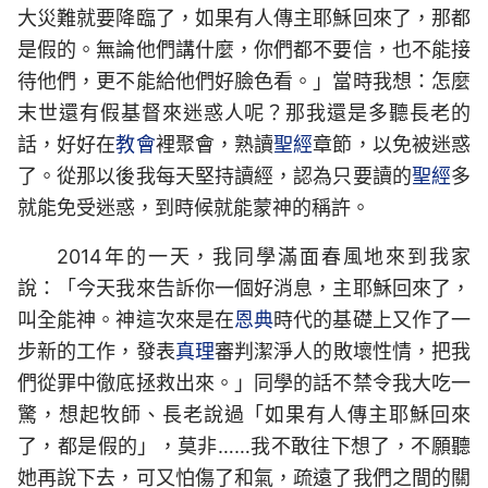
大災難就要降臨了，如果有人傳主耶穌回來了，那都
是假的。無論他們講什麼，你們都不要信，也不能接
待他們，更不能給他們好臉色看。」當時我想：怎麼
末世還有假基督來迷惑人呢？那我還是多聽長老的
話，好好在
教會
裡聚會，熟讀
聖經
章節，以免被迷惑
了。從那以後我每天堅持讀經，認為只要讀的
聖經
多
就能免受迷惑，到時候就能蒙神的稱許。
2014年的一天，我同學滿面春風地來到我家
說：「今天我來告訴你一個好消息，主耶穌回來了，
叫全能神。神這次來是
在
恩典
時代的
基礎上又作了一
步新的
工作，發表
真理
審判潔淨人
的
敗壞性情，把我
們從罪中徹底拯救出來。」同學的話不禁令我大吃一
驚，想起牧師、長老說過「如果有人傳主耶穌回來
了，都是假的」，莫非……我不敢往下想了，不願聽
她再說下去，可又怕傷了和氣，疏遠了我們之間的關