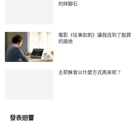
能神是真神，還讓我好好考察一下，當時我怕走錯
的絆腳石
路，就沒接受同學傳的國度
福音
。我揣摩著
那位弟兄
的交通，感覺有聖靈的開啟和引導，也有新的亮光，
是我以往從來沒有聽到和看到的。
他信了全能神明白
電影《往事如刺》讓我找到了脫罪
的的確多，難道全能神就是主耶穌的再來嗎？就在這
的路途
時，我又想起同工會上，李牧師說凡是傳主回來的肯
定都是假的，讓我們都不要相信。我到底該聽誰的
呢？最後，經過禱告尋求，我決心要考察一下全能神
到底是不是主耶穌的再來。
主耶穌會以什麼方式再來呢？
第三天，我又來到大娘家，我問弟兄說：「聖經
上記載：『
那時，若有人對你們說「基督在這裡」，
或說「基督在那裡」，你們不要信！
』
以
（太24:23）
往我在教堂聚會時，牧師長老總讓我們持守聖經上的
發表迴響
預言，說凡是傳神現在來了的就是假基督，不要被末
後的假基督迷惑，但通過這幾天你所交通的神作的三