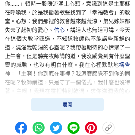
你……」頓時一股暖流湧上心頭，意識到這是主耶穌
在呼喚我，於是我循著歌聲找到了「幸福教會」的教
堂。心想：我們那裡的教會越來越荒涼，弟兄姊妹都
失去了起初的愛心、
信心
，講道人也無道可講。今天
在這個大教堂聽道，不知道牧師能不能講些新鮮的
道，澆灌我乾渴的心靈呢？我帶著期待的心情聚了一
上午會，但是聽完牧師講的道，我沒感覺到有什麼聖
靈的感動，也沒有明白什麼。我在心裡默默地
禱告
神：「主啊！你到底在哪裡？我怎麼感覺不到你的同
在呢？牧師講道，只是守了一個儀式，我什麼也沒得
著。主啊！我現在靈裡特別乾渴，求你滋潤我的心
靈……」
展開
有一天，我和鄰居大娘閒聊，得知她也是信主耶
穌的，我心裡很高興，之後我一有時間就去找大娘。
有一次正好碰到大娘和幾個人在看電影，他們熱情地