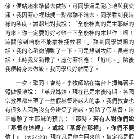
係，便站起來準備去做飯，可同學還是耐心地與我交
通，我因著心裡抵觸一點都聽不進去。同學看到我這
樣的態度，誠懇地對我說：「全能神真的是主耶穌的
再來，你一定要好好考察一下全能神的末世作工啊！
這關係到咱能不能蒙神拯救啊！」聽到同學誠懇的
話，我的心稍微觸動了一下，可是想到牧師、長老的
話，此時我又猶豫了，應付著答應：「好吧。」隨後
我便轉身去做飯，我同學只好離開了。
一次，聚同工會時，李牧師站在講台上揮舞著手
臂傲慢地說：「弟兄姊妹，現在已是末後時期，各國
宗教界都出現了一些假基督迷惑人的事，我們教會也
有很多人因為沒有分辨受了迷惑，追隨了假基督，這
正應驗了主耶穌的預言：『
那時，若有人對你們說
「基督在這裡」，或說「基督在那裡」，你們不要
信！
』
現在凡是傳主回來的，肯定都是假
（太24:23）