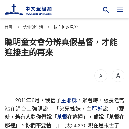
首頁
信仰與生活
歸向神的見證
聰明童女會分辨真假基督，才能
迎接主的再來
2011年6月，我信了
主耶穌
。聚會時，張長老常
站在講台上強調說：「弟兄姊妹，主
耶穌
說：『
那
時，若有人對你們說「
基督
在這裡」，或說「基督在
那裡」，你們不要信！
』
現在是末世了，
（太24:23）