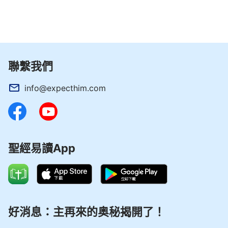
步作工，我心裡挺亮堂的，感覺你們的交通有聖靈的
開啟，但是我對這方面的真理不明白，今天想讓你給
我交通一下怎樣辨別假基督，什麼是假基督呢？」
這個弟兄聽我說完，微笑著說：「神的話早已把
聯繫我們
假基督、假先知迷惑人的手段揭示出來了，我們來看
看神的話吧！神說：『
現在如果出現一個又能顯神蹟
info@expecthim.com
奇事、又能趕鬼、又能醫病，能顯許多異能的人自稱
是耶穌來了，這是邪靈的假冒，屬於邪靈模仿耶穌作
的。記住一點！神不作重複工作，耶穌的那步工作已
經完成了，神以後再不作那步工作了。……在人的觀
聖經易讀App
念裡，神總得顯神蹟奇事，總得醫病趕鬼，總得像耶
穌一樣，在這次神絕不那麼作。若是神在末世還顯神
蹟奇事、趕鬼醫病，跟耶穌作的一模一樣，那神的工
作就重複了，那耶穌的工作就沒有意義、沒有價值
好消息：主再來的奥秘揭開了！
了。所以神一個時代作一步工作，神每作一步工作之