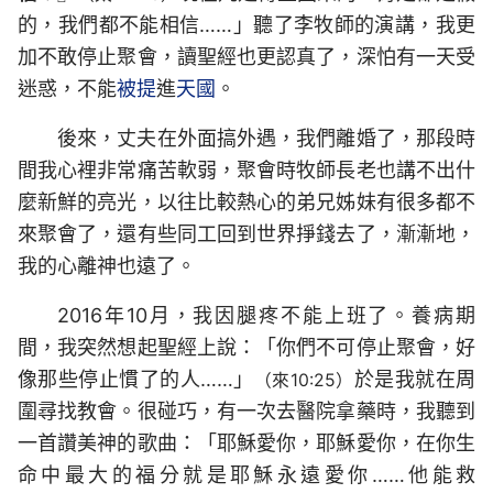
的，我們都不能相信……」聽了李牧師的演講，我更
加不敢停止聚會，讀聖經也更認真了，深怕有一天受
迷惑，不能
被提
進
天國
。
後來，丈夫在外面搞外遇，我們離婚了，那段時
間我心裡非常痛苦軟弱，聚會時牧師長老也講不出什
麼新鮮的亮光，以往比較熱心的弟兄姊妹有很多都不
來聚會了，還有些同工回到世界掙錢去了，漸漸地，
我的心離神也遠了。
2016年10月，我因腿疼不能上班了。養病期
間，我突然想起聖經上說：「你們不可停止聚會，好
像那些停止慣了的人……」
於是我就在周
（來10:25）
圍尋找教會。很碰巧，有一次去醫院拿藥時，我聽到
一首
讚美神
的歌曲：「耶穌愛你，耶穌愛你，在你生
命中最大的福分就是耶穌永遠愛你……他能救