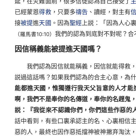
延，在灾難面前，很多信徒認為自己接受了
已經蒙恩
得救
，只要多
禱告
、讀經，對主有
接
被提
進
天國
。因為
聖經
上説：「因為人心
我們的認為到底對不對呢？合
（羅馬書10:10）
因信稱義能被提進天國嗎？
我們認為因信就能稱義，因信就能得救
説過這話嗎？如果我們認為的合主心意，為
能都進天國，惟獨遵行我天父旨意的人才能
啊，我們不是奉你的名傳道，奉你的名趕鬼
説：『我從來不認識你們，你們這些作惡的
話中看到，有些口裏承認主的名、心裏相信
惡的人，最終也因作惡抵擋神被神撇弃淘汰