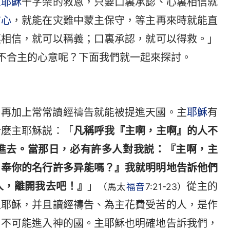
主耶穌
十字架的救恩，只要口裏承認、心裏相信就
信心
，就能在灾難中蒙主保守，等主再來時就能直
裏相信，就可以稱義；口裏承認，就可以得救。」
不合主的心意呢？下面我們就一起來探討。
，再加上常常讀經禱告就能被提進天國。主
耶穌
有
什麽主耶穌説：「
凡稱呼我『主啊，主啊』的人不
進去。當那日，必有許多人對我説：『主啊，主
，奉你的名行許多异能嗎？』我就明明地告訴他們
人，離開我去吧！』
」
從主的
（馬太
福音
7:21-23）
主耶穌，并且讀經禱告、為主花費受苦的人，是作
，不可能進入神的國。主耶穌也明確地告訴我們，