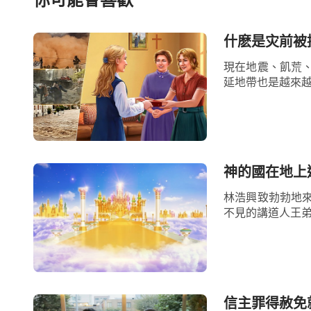
一切的工作都是為了讓人能够得潔净，讓人
什麽是灾前被
去敗壞得着潔净。
」
現在地震、飢荒
從中看到，全能神在末世作審判工作潔
延地帶也是越來越
的。神在末世會針對我們活在罪中的敗壞情
實質，與神為敵的撒但本性，如狂妄自大、
性等等，使我們認識到受撒但本性的支配産
神的國在地上
神，活出的没有人樣。同時，神還會擺設各
林浩興致勃勃地
自大，持守自己的看法，不聽取任何人的建
會興起弟兄姊妹對付修理我們，并且用神的
後果等等，讓我們反省認識自己。我們若是
黑暗，這時我們來到神面前禱告尋求，就能
信主罪得赦免
想法當成是真理，讓别人聽從、順服，這就