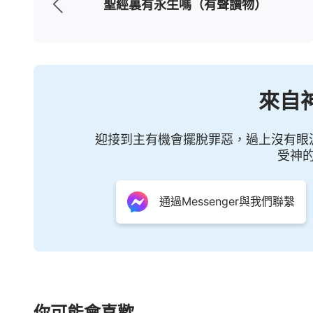
而這些年，各大網絡平台上只有全能神
聖經裏有永生嗎（有聲讀物）
全能神，全能神發表了很多使人達到蒙拯救
潔净、拯救人，這正應驗了上面提到的人子
言，通過讀全能神的話，我們就能了解到主
來自
全能神説：「
末世基督是用諸多方面的真理
這些言語中都包含着諸多方面的真理，例如
迎接到主有機會擺脫罪惡，過上沒有眼
當如何活出正常人性，神的智慧，神的性情
受神
壞性情，尤其那些揭露人如何弃絶神的言語
通過Messenger與我們聯繫
力而言的。神作審判的工作不是三言兩語就
理，這各種方式的揭露、對付與修理并不是
理來代替，這樣的方式才叫審判，這樣的審
神有真正的認識。
」「
藉着這一步審判刑罰
到，而且能够完全變化，成為被潔净的人，
你可能會喜歡