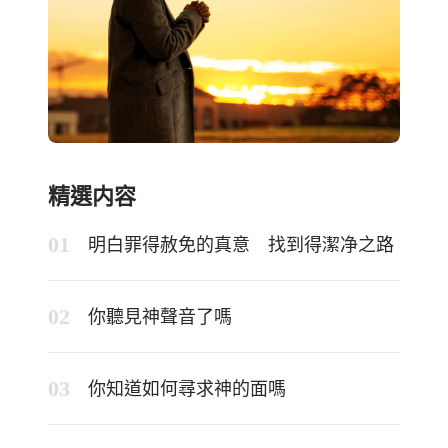
精選内容
明白罪得赦免的真意 找到得潔净之路
你聽見神聲音了嗎
你知道如何尋求神的面嗎