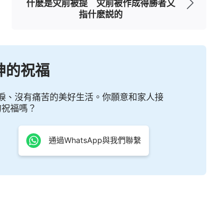
教會
一直見證主耶穌已經回來了，就是道成肉身的
什麽是灾前被提 灾前被作成得勝者又
指什麽説的
進天國的真理，作了一步審判從神家起首的工作來
要來作審判的工作，還要用末日的道審判人這些預
再來是怎麽作審判工作使人達到蒙拯救進天國的。
神的祝福
來教訓人，來揭露人的本質，解剖人的言語行為，
：人的本分，人對神如何順服，對神如何忠心，人
淚、沒有痛苦的美好生活。你願意和家人接
，等等。這些言語都是針對人的本質，針對人的敗
的祝福嗎？
更是針對人本是撒但的化身、針對人本是神的敵勢
通過WhatsApp與我們聯繫
道盡人的本性的，而是來作長期的揭露、對付、修
用一般的語言能代替的，而是用人根本就没有的真
判才能將人折服，才能使人對神心服口服，而且對
的工作，使人對自己裏面污穢敗壞的實質完全認識
這樣，人才有資格歸到神的寶座前。今天所作的這