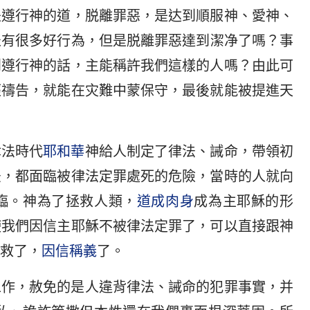
是遵行神的道，脱離罪惡，是达到順服神、愛神、
表有很多好行為，但是脱離罪惡達到潔净了嗎？事
到遵行神的話，主能稱許我們這樣的人嗎？由此可
經禱告，就能在灾難中蒙保守，最後就能被提進天
律法時代
耶和華
神給人制定了律法、誡命，帶領初
法，都面臨被律法定罪處死的危險，當時的人就向
臨。神為了拯救人類，
道成肉身
成為主耶穌的形
使我們因信主耶穌不被律法定罪了，可以直接跟神
救了，
因信稱義
了。
工作，赦免的是人違背律法、誡命的犯罪事實，并