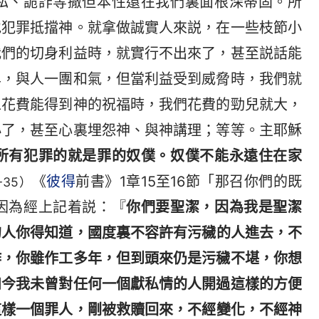
私、詭詐等撒但本性還在我們裏面根深蒂固。所
地犯罪抵擋神。就拿做誠實人來説，在一些枝節小
我們的切身利益時，就實行不出來了，甚至説話能
卑，與人一團和氣，但當利益受到威脅時，我們就
工花費能得到神的祝福時，我們花費的勁兒就大，
小了，甚至心裏埋怨神、與神講理；等等。主耶穌
所有犯罪的就是罪的奴僕。奴僕不能永遠住在家
《
彼得
前書》1章15至16節
「那召你們的既
-35）
因為經上記着説：『
你們要聖潔，因為我是聖潔
的人你得知道，國度裏不容許有污穢的人進去，不
作，你雖作工多年，但到頭來仍是污穢不堪，你想
如今我未曾對任何一個獻私情的人開過這樣的方便
這樣一個罪人，剛被救贖回來，不經變化，不經神