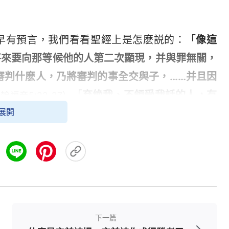
早有預言，我們看看聖經上是怎麽説的：「
像這
將來要向那等候他的人第二次顯現，并與罪無關，
審判什麽人，乃將審判的事全交與子，……并且因
「
弃絶我、不領受我話的人，有
翰福音5:22-27）
展開
。
」
《彼得前書》4章17節中
（約翰福音12:48）
。
」《約翰福音》17章17節，「
求你用
真理
使他們
以看到，主末世再來還要道成肉身發表真理作一步
判潔净所有來到他面前的人，使這些人罪得潔净，
末世救恩。我們只有接受神末世的救恩，經歷神的
。
下一篇