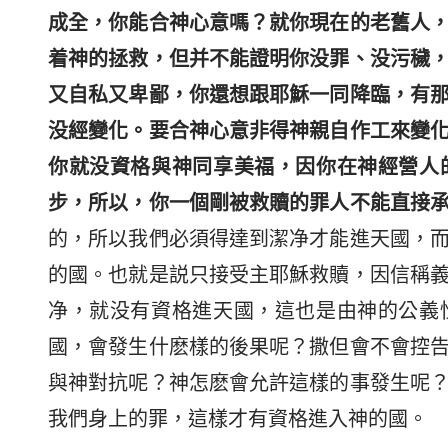
成全，你能合神心意嗎？就你現在的老舊人
着神的拯救，但并不能證明你没罪、没污穢
又自私又卑鄙，你還想跟耶穌一同降臨，有
没經變化。要合神心意非得神親自作工來變
你就没資格與神同享美福，因你在神經營人
步，所以，你一個剛被救贖的罪人不能直接
的，所以我們必須得達到潔净才能進天國，
的國。也就是説只接受主耶穌救贖，因信稱
净，就没有資格進天國，這也是由神的公義
國，會發生什麽樣的後果呢？撒但會不會控
與神對抗呢？神怎麽會允許這樣的事發生呢
我們身上的罪，這樣才有資格進入神的國。