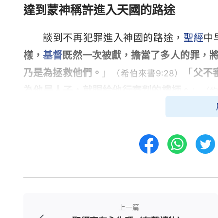
達到蒙神稱許進入天國的路途
談到不再犯罪進入神國的路途，
聖經
中
樣，
基督
既然一次被獻，擔當了多人的罪，
乃是為拯救他們。
」
「
父不
（希伯來書9:28）
為他是人子，就賜給他行審判的權柄。
」
（約
審判他的，就是我所講的道在末日要審判他
説：「
因為時候到了，審判要從神的家起首
成聖；你的道就是真理。
」從這些經文中可
審判從神家起首的工作，要用真理來徹底審
有資格進入神的國，這就是神為我們預備的
審判，才能達到永遠得救，成為被神潔净的人
上一篇