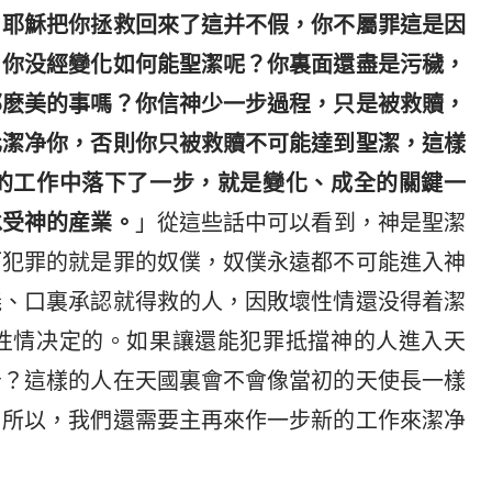
，耶穌把你拯救回來了這并不假，你不屬罪這是因
，你没經變化如何能聖潔呢？你裏面還盡是污穢，
那麽美的事嗎？你信神少一步過程，只是被救贖，
化潔净你，否則你只被救贖不可能達到聖潔，這樣
的工作中落下了一步，就是變化、成全的關鍵一
承受神的産業。
」從這些話中可以看到，神是聖潔
而犯罪的就是罪的奴僕，奴僕永遠都不可能進入神
義、口裏承認就得救的人，因敗壞性情還没得着潔
性情决定的。如果讓還能犯罪抵擋神的人進入天
告？這樣的人在天國裏會不會像當初的天使長一樣
？所以，我們還需要主再來作一步新的工作來潔净