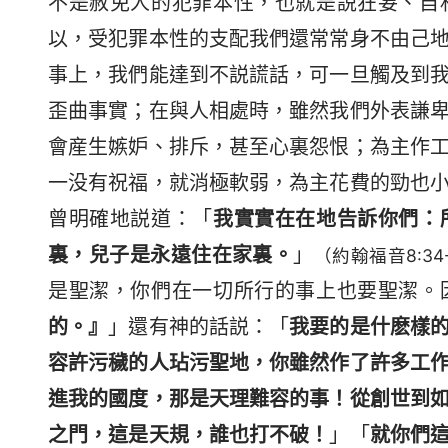
不是赦免人的犯罪本性，也就是説狂妄、自
以，受犯罪本性的支配我們還常常身不由己
事上，我們能達到不説謊話，可一旦觸及到
歪曲事實；在與人相處時，雖然我們外表謙
會産生嫉妒、排斥，甚至心裏怨恨；為主作
一没有祝福，就消極軟弱，為主花費的勁也
曾明確地説道：「
我實實在在地告訴你們：
裏，兒子是永遠住在家裏。
」
（約翰福音8:34
是聖潔，你們在一切所行的事上也要聖潔。
的。』
」還有神的話説：「
我要的是什麽樣
容許污穢的人玷污聖地，你雖然作了許多工
進我的國度，那是天理難容的事！從創世到
之門，這是天規，誰也打不破！
」「
就你們