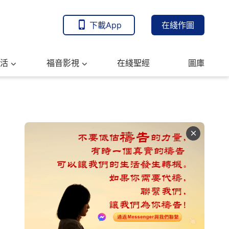
下載App
在綫作圖
活
福音影視
在綫聖經
圖庫