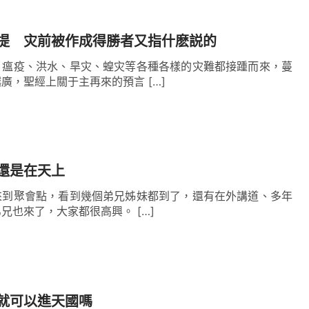
能够有變化，藉着話語的審判刑罰，藉着熬煉，脱
提 灾前被作成得勝者又指什麽説的
、瘟疫、洪水、旱灾、蝗灾等各種各樣的灾難都接踵而來，蔓
净、拯救人，主要是藉着發表各方面的真理達到
廣，聖經上關于主再來的預言 […]
形和表現發表真理，一針見血地揭示出我們的敗壞
自私卑鄙、彎曲詭詐、厭煩真理，還有背叛神的本
生出各種罪的表現，看到我們還能身不由己地抵擋
還是在天上
種環境試煉熬煉、修理對付我們，比如當我們狂妄
來到聚會點，看到幾個弟兄姊妹都到了，還有在外講道、多年
議，甚至别人不按我們的意思來就想發火時，神就
不見的講道人王弟兄也來了，大家都很高興。 […]
話揭露我們的敗壞，讓我們認識到這樣下去導致的
還不扭轉，神還會擺設一些環境讓我們碰壁，靈裏
認識到自己憑狂妄自大的本性活着，把出于自己的
就可以進天國嗎
是天使長的本性，如果不變化肯定會被神淘汰，這