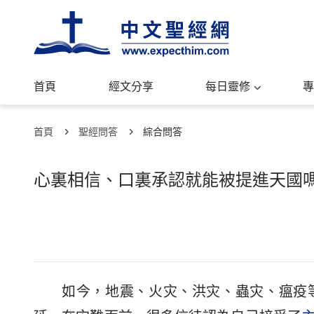
首頁
經文分享
每日靈修
專
首頁
聖經問答
綜合問答
心裏相信、口裏承認就能被提進天國
如今，地震、火灾、洪灾、蟲灾、瘟疫