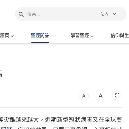
站内
題頁
聖經問答
學習聖經
信仰與生
嗎
等灾難越來越大，近期新型冠狀病毒又在全球蔓