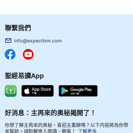
們呢？』（加3：1）猶太教首領、祭司長、文士、
法
利賽人
攪擾迷惑加拉太人，叫加拉太人棄絕耶穌基督
的道，所以保羅寫信說：『我希奇你們這麼快離開那
聯繫我們
藉著基督之恩召你們的，去從別的福音。那並不是福
音，不過有些人攪擾你們，要把基督的福音更改
info@expecthim.com
了。』在當時那個時代有兩班人傳福音，一班傳神的
舊道信耶和華守律法的福音，另一班傳耶穌基督的福
音，所以有人來攪擾，把耶穌基督福音更改了讓人回
頭去守律法，所以保羅寫信說『若傳福音給你們，與
聖經易讀App
我們所傳給你們的不同，他就應當被咒詛』（加1：
8）就是這個意思。」
聽她這麼一交通，我心裡亮堂了：保羅寫給加拉
太教會的信原來是這麼回事啊，那牧師長老怎麼不知
好消息：主再來的奥秘揭開了！
道呢？我們都同樣信主，她怎麼會知道這麼多呢？她
你想了解主再來的奥秘，喜迎主重歸嗎？以下内容將為你帶
是從哪裡得知這些的呢？我疑惑地問：「張姊妹，你
來幫助。請點擊進入閲讀、觀看！
了解更多