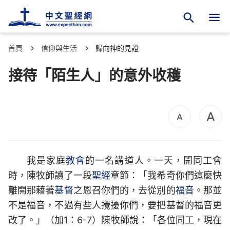
首頁
信仰與生活
歸向神的見證
接待「陌生人」的意外收穫
我是家庭
教會
的一名講道人。一天，開同工會
時，陳牧師讀了一段
聖經
章節：「我希奇你們這麼快
離開那藉著
基督
之恩召你們的，去從別的
福音
。那並
不是福音，不過有些人攪擾你們，要把基督的福音更
改了。」（加1：6-7）陳牧師說：「各位同工，現在