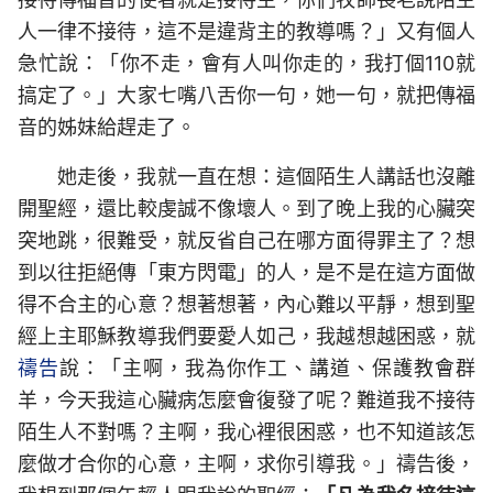
人一律不接待，這不是違背主的教導嗎？」又有個人
急忙說：「你不走，會有人叫你走的，我打個110就
搞定了。」大家七嘴八舌你一句，她一句，就把傳福
音的姊妹給趕走了。
她走後，我就一直在想：這個陌生人講話也沒離
開聖經，還比較虔誠不像壞人。到了晚上我的心臟突
突地跳，很難受，就反省自己在哪方面得罪主了？想
到以往拒絕傳「東方閃電」的人，是不是在這方面做
得不合主的心意？想著想著，內心難以平靜，想到聖
經上主耶穌教導我們要愛人如己，我越想越困惑，就
禱告
說：「主啊，我為你作工、講道、保護教會群
羊，今天我這心臟病怎麼會復發了呢？難道我不接待
陌生人不對嗎？主啊，我心裡很困惑，也不知道該怎
麼做才合你的心意，主啊，求你引導我。」禱告後，