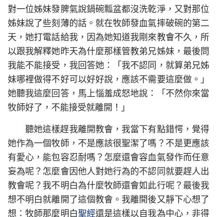
對一位姊妹發脾氣說鍋碗瓢盆都沒洗乾淨，又對那位
姊妹說了些刻薄的話。就在牧師發血氣摔破碗的第二
天，她打電話給我，因為她知道我剛來教會不久，所
以跟我解釋她昨天為什麼那樣管教弟兄姊妹，最後問
我能不能接受，我回答她：「我不認同，就算弟兄姊
妹哪裡做得不好可以好好說，應該不需要這麼做。」
她聽我這麼回答，馬上惱羞成怒地說：「不然你來當
牧師好了，不能接受就離開！」
聽她這樣趕我離開教會，我當下有點錯愕，覺得
她作為一個牧師，不是應該很聖潔了嗎？不是更應該
有愛心，能包容忍耐嗎？怎麼還會容血氣發作而任意
妄為呢？怎麼會因他人對她行為的不認同就要趕人出
教會呢？我不明白為什麼牧師還會如此行呢？最後我
想不明白就離開了這個教會。我離開後又靜下心想了
想：牧師那麼明白
聖經
還是這樣以自我為中心，非得