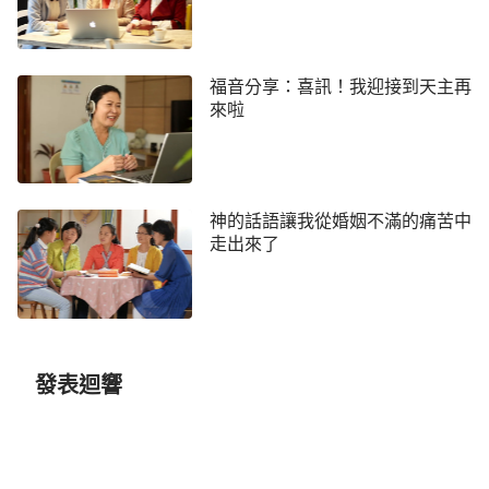
作，我們只有接受神末世的審判，敗壞性情和撒但本
性才能一點點脫去，性情才能得變化；神的話語在人
裡面作生命了，我們才能蒙拯救，活出真正人的樣
福音分享：喜訊！我迎接到天主再
式。如今主耶穌已經二次再來，發表話語作了一步審
來啦
判人、潔淨人的工作，你願意考察嗎？」我當時聽了
姊妹的交通，自然又想到自己這麼多年活在罪中被撒
但捆綁、玩弄的光景，也想到牧師種種不合乎
真理
的
神的話語讓我從婚姻不滿的痛苦中
行為，感到楊姊妹說的都是實情，也感到自己確實需
走出來了
要神來變化、潔淨，不光自己需要，我們信主的人，
甚至不信主的人都需要。我高興地答應了考察全能神
的末世作工。通過楊姊妹和其他幾個弟兄姊妹多次的
交通、見證，我認識了全能神就是主耶穌的再來，並
願意接受全能神的末世作工。
發表迴響
後來我與介紹我去教會的張弟兄聯絡，跟他說我
已經離開李牧師所牧養的教會了。他問我要不要再去