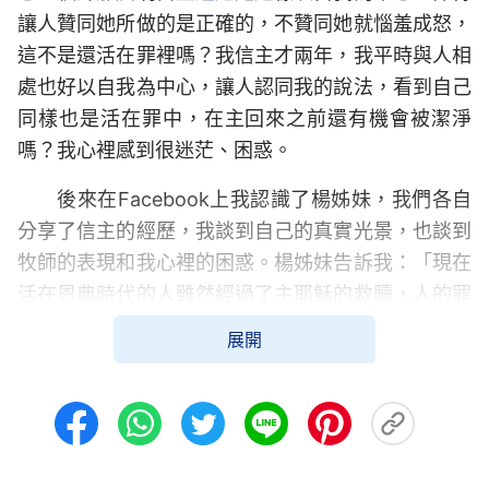
讓人贊同她所做的是正確的，不贊同她就惱羞成怒，
這不是還活在罪裡嗎？我信主才兩年，我平時與人相
處也好以自我為中心，讓人認同我的說法，看到自己
同樣也是活在罪中，在主回來之前還有機會被潔淨
嗎？我心裡感到很迷茫、困惑。
後來在Facebook上我認識了楊姊妹，我們各自
分享了信主的經歷，我談到自己的真實光景，也談到
牧師的表現和我心裡的困惑。楊姊妹告訴我：「現在
活在恩典時代的人雖然經過了主耶穌的救贖，人的罪
雖然得到了赦免，但人的犯罪本性還沒有變化，所以
展開
還能受罪的捆綁活在白天犯罪晚上認罪的光景中，這
是誰也否認不了的事實。楊姊妹接著又給我讀了兩段
話：
『耶穌當時作的工作是救贖整個人類，凡信他
的，罪就得以赦免，你只要信他，他就救贖你，你只
要信他就不屬罪了，你就從罪裡出來了，這就是
得救