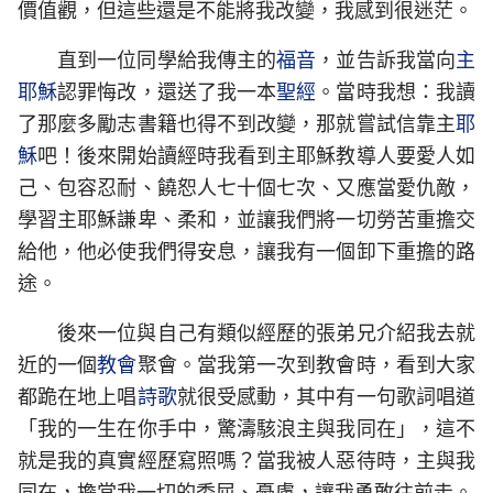
價值觀，但這些還是不能將我改變，我感到很迷茫。
直到一位同學給我傳主的
福音
，並告訴我當向
主
耶穌
認罪悔改，還送了我一本
聖經
。當時我想：我讀
了那麼多勵志書籍也得不到改變，那就嘗試信靠主
耶
穌
吧！後來開始讀經時我看到主耶穌教導人要愛人如
己、包容忍耐、饒恕人七十個七次、又應當愛仇敵，
學習主耶穌謙卑、柔和，並讓我們將一切勞苦重擔交
給他，他必使我們得安息，讓我有一個卸下重擔的路
途。
後來一位與自己有類似經歷的張弟兄介紹我去就
近的一個
教會
聚會。當我第一次到教會時，看到大家
都跪在地上唱
詩歌
就很受感動，其中有一句歌詞唱道
「我的一生在你手中，驚濤駭浪主與我同在」，這不
就是我的真實經歷寫照嗎？當我被人惡待時，主與我
同在，擔當我一切的委屈、憂慮，讓我勇敢往前走。