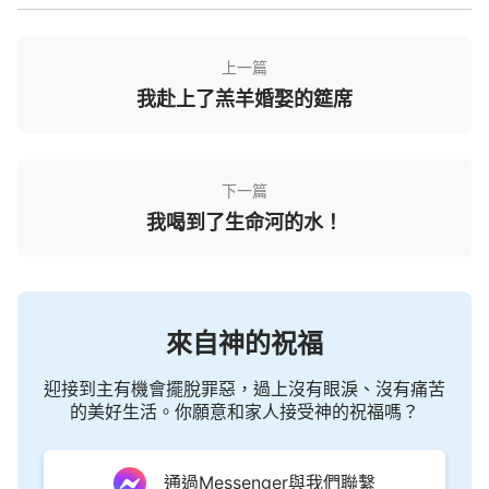
了，
因信稱義
了。不過在信的人身上還有那些悖逆東
西、抵擋東西，這還得慢慢脫掉。得救不代表人完全
上一篇
被耶穌得著了，乃是代表人不屬罪了，罪得赦免了，
我赴上了羔羊婚娶的筵席
你只要信他就永遠不屬罪了。』
（《作工異象
（二）》）
下一篇
『人未經救贖以前，已有許多撒但的毒素種到人
我喝到了生命河的水！
裡面了，人經過撒但敗壞幾千年，裡面已經有抵擋神
的本性了，所以人被救贖出來之後，只不過被贖回來
了，就是用重價將人買回來了，但人裡面的毒性並沒
有去掉，就這樣的污穢的人還得經過變化才有資格事
來自神的祝福
奉神。……人雖然都經過了救贖，人的罪都得著了赦
迎接到主有機會擺脫罪惡，過上沒有眼淚、沒有痛苦
免，這只能說神不記念人的過犯，不按著人的過犯來
的美好生活。你願意和家人接受神的祝福嗎？
對待人，但人活在肉體之中沒有脫離罪，只能是繼續
犯罪，不斷地顯露撒但的敗壞性情，這就是人所過的
通過Messenger與我們聯繫
不斷地犯罪，也不斷地得著赦免的生活。多數人都是