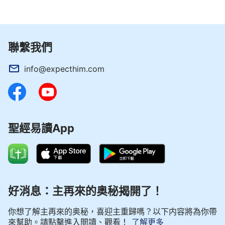
別的教會聚會，我說我已經找到教會了。他問我是什
麼教會及聚會的方式，我因為知道外界給全能神教會
造了很多謠言，所以不知道怎麼回答他的問題，後來
被他猜到是全能神教會，他跟我說：「你完了！」我
聯繫我們
勸他先不要抵擋，隔天一起來聚會考察後就知道這是
info@expecthim.com
真道了。但是他拒絕了，隨後馬上在Facebook上發
文褻瀆全能神，攻擊全能神教會。後來，李牧師也得
知我接受了全能神的末世作工，打電話給我媽媽說褻
瀆、抵擋、定罪全能神和全能神教會的話，想讓我和
聖經易讀App
媽媽放棄信全能神。感謝全能神的看顧和保守，在李
牧師打電話來之前，全能神教會汪弟兄已和我們交通
了中共與宗教界對神末世作工的抵擋、定罪的原因，
所以在李牧師打電話來時，媽媽能夠識破撒但的詭
好消息：主再來的奥秘揭開了！
計，輕鬆應對李牧師。我知道網上的評論跟事實不
符，全能神教會的弟兄姊妹很有愛心，全心全意追求
你想了解主再來的奥秘，喜迎主重歸嗎？以下内容將為你帶
真理、實行真理，並不像網上傳講的。我覺得李牧師
來幫助。請點擊進入閲讀、觀看！
了解更多