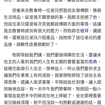
但後來去教會時一位弟兄把我找去做傳銷，推銷
生活用品，這是我不願意做的事，我婉言拒絕了他，
但這位弟兄還是每次見我都說傳銷方面的事情，這讓
我去教會時感到有很大的壓力。而牧師在
敬拜
、講道
時，還幫這位弟兄介紹產品，說她用了這位弟兄的產
品後，過敏性皮膚病都好了。
牧師常給我們講，我們要過得勝的生活，要讓未
信主的人看到我們的人生有主賜的豐豐富富的
恩典
，
這樣也能吸引人信主，榮神益人，所以我們要祈求主
讓我們在事業上有所成就。我發現牧師除了談信主為
得恩典，還讓人追求事業，平時說話也刻薄，讓人感
到無地自容。有一天中午我們聚餐時，牧師因一點小
事發血氣把手中的碗丟在地上摔破了，坐在那裡看著
弟兄姊妹清理，她不但沒說一句抱歉或謝謝的話，還