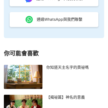
白天犯罪，晚上認罪，這樣，即使贖罪祭對人來說永
遠有效，也不能將人從罪惡中拯救出來，這只是完成
通過WhatsApp與我們聯繫
了拯救工作的一半……』
（《
道成肉身
的奧祕
」
（四）》）
讀完了話，楊姊妹接著交通說：「這些話讓我們
明白，神第一次道成肉身在恩典時代被釘上十字架作
了救贖的工作，我們人只要接受主耶穌為救主，向主
你可能會喜歡
認罪悔改，我們人的罪就可以得到赦免，並得到主賜
給我們的豐富恩典。因著主耶穌的救贖，我們的罪得
你知道天主名字的奧祕嗎
著了赦免，但是我們人我們還有狂妄、詭詐、自私、
惡毒等撒但性情，我們人與人之間還能爭名奪利，不
能和睦相處。因為人的罪根還在裡面，人還未得潔
淨，所以在末世，神根據我們敗壞人類的需要，在主
【揭祕篇】神名的意義
耶穌救贖工作的基礎上又作了一步審判、潔淨人的工