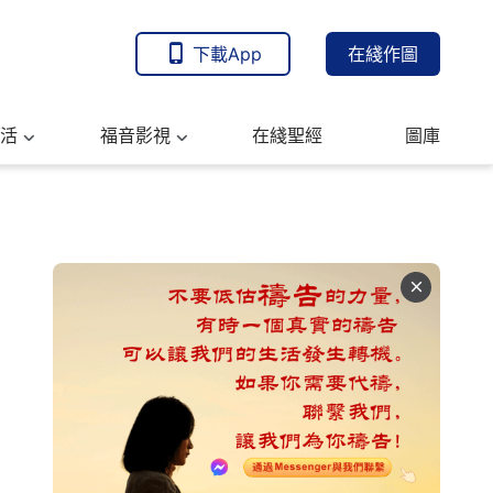
下載App
在綫作圖
活
福音影視
在綫聖經
圖庫