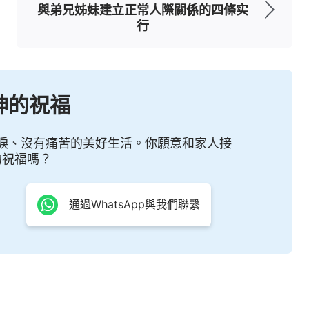
與弟兄姊妹建立正常人際關係的四條实
行
問題上常常向神祈求禱告，尋求明白真理
神的祝福
淚、沒有痛苦的美好生活。你願意和家人接
的祝福嗎？
許多弟兄姊妹認為，平時我們多在主面前禱告認罪
意，能蒙神稱許了。其實不然，這樣的實行是錯誤
通過WhatsApp與我們聯繫
形沒有得到真正的解決。神的話說：「
盡本分或做
神的意思是什麼？藉著事親近神，藉著親近神尋求
什麼事都不離開神，這才是真信神的人。人現在一
事你會做，心裏就没有神的地位了，都是自己的意