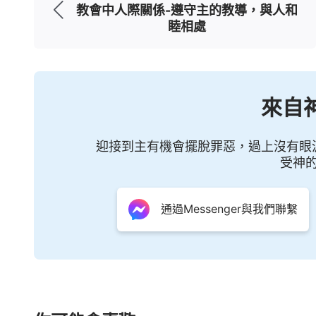
教會中人際關係-遵守主的教導，與人和
睦相處
三、必須在盡本分與生命進入的所有
來自
進入實際。
迎接到主有機會擺脫罪惡，過上沒有眼
受神
我們在盡本分為神花費的過程當中，有
悔改，多為主
傳福音
，多作工講道就合神心
通過Messenger與我們聯繫
的，因為我們盡本分中還有許多的問題和情
什麼事你總得想：這個本分我該怎麼盡呢？
做事的原則與真理，裡面尋求神的意思，做
臨到事，不管三七二十一，這事你會做，那