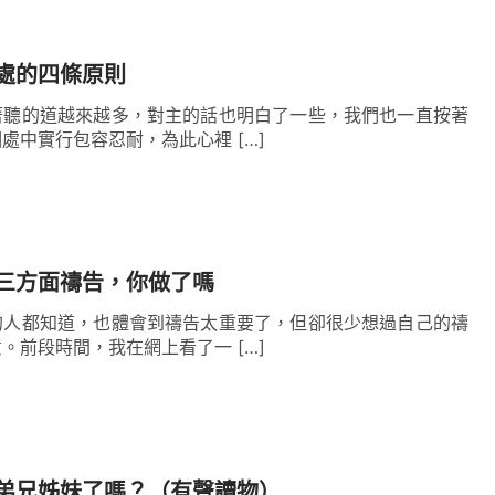
，只知道硬着頸項憑着個人的意思行，平時心裏好
我做事親近不了神，以前搞宗教儀式習慣了，親近
處的四條原則
心裏根本没有神，只有自己，他做事根本不可能按
著聽的道越來越多，對主的話也明白了一些，我們也一直按著
着自己的意思做就是離開神，就是心中無神。己的
處中實行包容忍耐，為此心裡 […]
背真理，人覺得這麼做就是實行真理了，這麼做就
求神、禱告神，並沒有為滿足神的心意而儘量做
的情形，沒有這個願望，這是人實行上的最大錯
罪？豈不是在自欺？這樣信下去能有什麼果效呢？
三方面禱告，你做了嗎
讓我們明白盡本分是我們達到生命長大的一種途
的人都知道，也體會到禱告太重要了，但卻很少想過自己的禱
。前段時間，我在網上看了一 […]
的託付要產生真實的負擔。在盡本分中，不是說我
在盡本分的過程中遇到一些難處和問題，不尋求解
面前祈求禱告，在神的話裡尋找實行的路途，按照
中是否有己意的摻雜，有沒有違背真理原則，發現
弟兄姊妹了嗎？（有聲讀物）