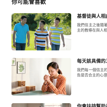
思了，也不管作法合不合適或是否合乎真理
你可能會喜歡
像有神，做事時就没有神了。有些人説：『
基督徒與人相
神也没什麽果效，親近不上來。』這樣的人
我們信主之後隨
着真理去做。不按真理做就是按己意做，按
主的教導在與人相
意思往往在人看也挺好，也對，也不算太違
是順服神了，其實人並沒在這個事上真正尋
好，按著神的要求儘量做好，沒有這個真實
誤。因為你信神卻心中沒神，這豈不是在犯
每天該具備的
信神的意義又在何處落實呢？
」從神的話中
我們每一個信主
告是否合主的心意
徑，本分是神給我們的託付，對神交給我們
們把神託付的事完成，就是滿足神了，如果
決能滿足神嗎？所以這就需要我們多來到神
神的要求來盡本分，時時省察我們在盡本分
你會扶持幫助