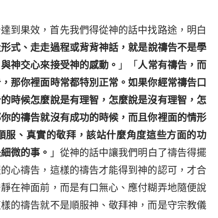
告達到果效，首先我們得從神的話中找路途，明白
走形式、走走過程或背背神話，就是說禱告不是學
，與神交心來接受神的感動。
」「
人常有禱告，而
告，那你裡面時常都特別正常。如果你經常禱告口
告的時候怎麼說是有理智，怎麼說是沒有理智，怎
那你的禱告就沒有成功的時候，而且你裡面的情形
順服、真實的敬拜，該站什麼角度這些方面的功
是細微的事。
」從神的話中讓我們明白了禱告得擺
服的心禱告，這樣的禱告才能得到神的認可，才合
安靜在神面前，而是有口無心、應付糊弄地隨便說
這樣的禱告就不是順服神、敬拜神，而是守宗教儀