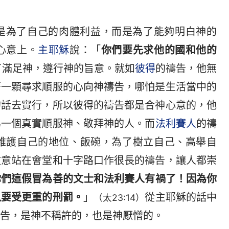
是為了自己的肉體利益，而是為了能夠明白神的
心意上。
主耶穌
說：「
你們要先求他的國和他的
了滿足神，遵行神的旨意。就如
彼得
的禱告，他無
著一顆尋求順服的心向神禱告，哪怕是生活當中的
的話去實行，所以彼得的禱告都是合神心意的，他
為一個真實順服神、敬拜神的人。而
法利賽人
的禱
維護自己的地位、飯碗，為了樹立自己、高舉自
故意站在會堂和十字路口作很長的禱告，讓人都崇
你們這假冒為善的文士和法利賽人有禍了！因為你
以要受更重的刑罰。
」
從主耶穌的話中
（太23:14）
告，是神不稱許的，也是神厭憎的。