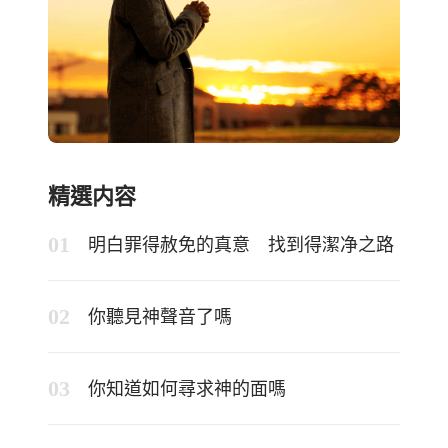
精選内容
明白罪得赦免的真意 找到得潔净之路
你聽見神聲音了嗎
你知道如何尋求神的面嗎