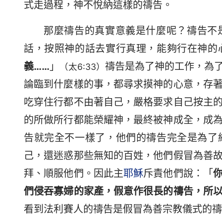
式走過程，神不悅納這樣的禱告。
那麼禱告的真實意義是什麼呢？禱告不
話，按照神的話去實行真理，能夠行在神的
義……
」
禱告是為了神的工作，為
（太6:33）
論臨到什麼樣的事，都尋求摸神的心意，存
吃穿住行都不由著自己，嚴格要求自己按主
的所做所行都能榮耀神，最終被神成全，成
告就完全不一樣了，他們的禱告完全是為了
己，還迷惑那些無知的百姓，他們假冒為善
拜、順服他們。因此主
耶穌
斥責他們說：「
們侵吞寡婦的家產，假意作很長的禱告，所
看到法利賽人的禱告是假冒為善宗教儀式的禱