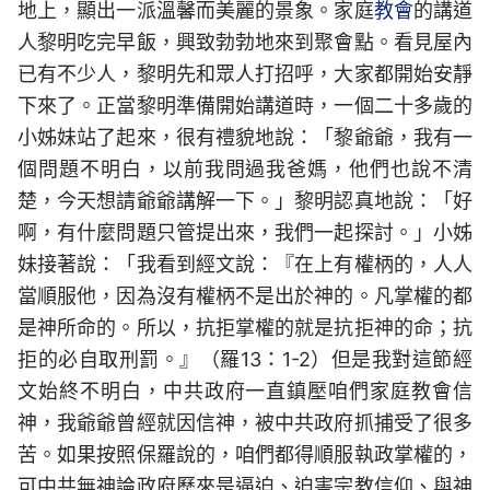
地上，顯出一派溫馨而美麗的景象。家庭
教會
的講道
人黎明吃完早飯，興致勃勃地來到聚會點。看見屋內
已有不少人，黎明先和眾人打招呼，大家都開始安靜
下來了。正當黎明準備開始講道時，一個二十多歲的
小姊妹站了起來，很有禮貌地說：「黎爺爺，我有一
個問題不明白，以前我問過我爸媽，他們也說不清
楚，今天想請爺爺講解一下。」黎明認真地說：「好
啊，有什麼問題只管提出來，我們一起探討。」小姊
妹接著說：「我看到經文說：『在上有權柄的，人人
當順服他，因為沒有權柄不是出於神的。凡掌權的都
是神所命的。所以，抗拒掌權的就是抗拒神的命；抗
拒的必自取刑罰。』（羅13：1-2）但是我對這節經
文始終不明白，中共政府一直鎮壓咱們家庭教會信
神，我爺爺曾經就因信神，被中共政府抓捕受了很多
苦。如果按照保羅說的，咱們都得順服執政掌權的，
可中共無神論政府歷來是逼迫、迫害宗教信仰、與神