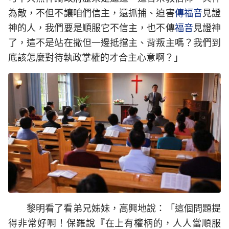
為敵，不但不讓咱們信主，還抓捕、迫害
傳福音
見證
神的人，我們要是順服它不信主，也不傳
福音
見證神
了，這不是站在撒但一邊抵擋主、背叛主嗎？我們到
底該怎麼對待執政掌權的才合主心意啊？」
黎明看了看弟兄姊妹，高興地說：「這個問題提
得非常好啊！保羅說『在上有權柄的，人人當順服