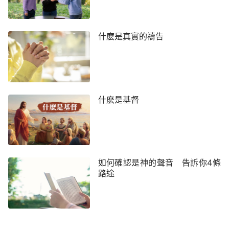
也就不再把保羅的話當成神的話來順服了。以往我們
對保羅說的話沒有分辨，導致很多信神的人被中共迫
什麽是真實的禱告
害、坐監受刑而不敢反抗，這一切都是因著我們愚昧
不明白真理而造成的。再說我們是神造的，既是一個
受造之物，就得一切順服造物主的安排，記得經上也
說過：『順從神，不順從人，是應當的。』（徒5：
29）不管是執政掌權的、名人、偉人、還是宗教界
什麽是基督
的牧師長老，只要他們說的話不符合真理，我們就不
能接受、順從，這是我們基督徒該有的行事原則。」
弟兄姊妹聽完黎明的交通，都點頭阿們，小姊妹
如何確認是神的聲音 告訴你4條
高興地說：「感謝主！今天聽黎爺爺這麼一講解，我
路途
對保羅所說的這些話徹底有分辨了，也有了正確的路
途。以前是我不會分辨，一直被這些話困惑著，以後
無論對待什麼人，我都要按照神的話去對待。」大家
也都紛紛地說：「是啊！感謝主！今天咱們終於明白