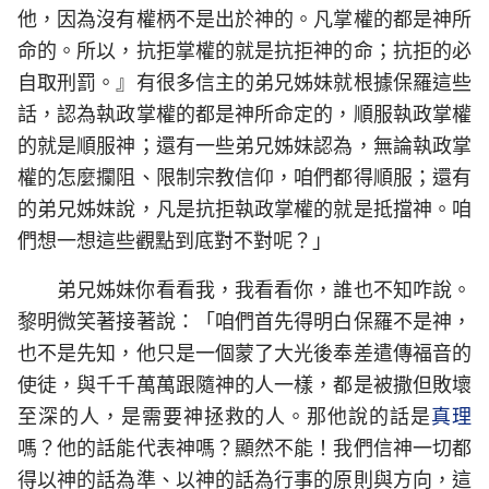
他，因為沒有權柄不是出於神的。凡掌權的都是神所
命的。所以，抗拒掌權的就是抗拒神的命；抗拒的必
自取刑罰。』有很多信主的弟兄姊妹就根據保羅這些
話，認為執政掌權的都是神所命定的，順服執政掌權
的就是順服神；還有一些弟兄姊妹認為，無論執政掌
權的怎麼攔阻、限制宗教信仰，咱們都得順服；還有
的弟兄姊妹說，凡是抗拒執政掌權的就是抵擋神。咱
們想一想這些觀點到底對不對呢？」
弟兄姊妹你看看我，我看看你，誰也不知咋說。
黎明微笑著接著說：「咱們首先得明白保羅不是神，
也不是先知，他只是一個蒙了大光後奉差遣傳福音的
使徒，與千千萬萬跟隨神的人一樣，都是被撒但敗壞
至深的人，是需要神拯救的人。那他說的話是
真理
嗎？他的話能代表神嗎？顯然不能！我們信神一切都
得以神的話為準、以神的話為行事的原則與方向，這