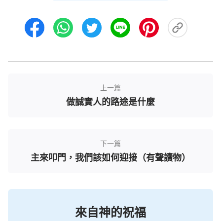
黎明接著說：「再想想
主耶穌
復活升天後，跟隨
主
耶穌
的門徒、使徒為了傳揚神的福音，有無數的
基
督
徒都遭到了執政掌權的逼迫，例如：司提反被石頭
砸死，雅各被砍頭，約翰被灌毒，
彼得
倒釘十字
架……再看今天中國這些執政掌權的，自從神的福音
擴展到中國，他們就瘋狂地定罪、抓捕
基督徒
，多少
上一篇
年來無數的基督徒遭受他們的迫害，不知有多少基督
做誠實人的路途是什麼
徒被逼得有家難歸，過著居無定所、顛沛流離的生
活，甚至還有很多基督徒被迫害至死。那我們能說這
些被逼迫的弟兄姊妹是因為抗拒掌權的，而遭到了神
下一篇
的刑罰嗎？如果按照保羅的話順服執政掌權的，我們
主來叩門，我們該如何迎接（有聲讀物）
不就是與撒但同流合污抵擋神了嗎？這就完全證實
了，保羅說的『在上有權柄的，人人當順服他，因為
沒有權柄不是出於神的。凡掌權的都是神所命的。所
來自神的祝福
以，抗拒掌權的就是抗拒神的命；抗拒的必自取刑