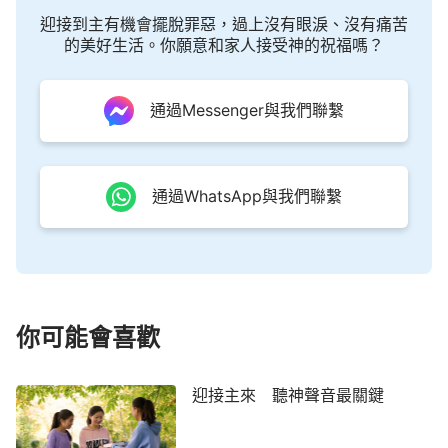
罰』這話不符合主耶穌的話，不符合真理，不能作為
迎接到主有機會擺脫罪惡，過上沒有眼淚、沒有痛苦
我們的行事依據。我們信神的人應以神的話為標準，
的美好生活。你願意和家人接受神的祝福嗎？
完全按神的話去做才合神的心意。」
通過Messenger與我們聯繫
黎明稍頓，看到大家都在聚精會神地聽著，就繼
續講：「那我們應該怎樣對待執政掌權的呢？在對待
納稅的事上，主耶穌曾經說過：『
凱撒的物當歸給凱
通過WhatsApp與我們聯繫
撒，神的物當歸給神。』
（可12：17）從主耶穌的話
中看到，主讓我們順服的是執政掌權的納稅制度，服
從執政掌權的一切稅收，並沒有說讓我們順服他們的
一切命令，如果他們不讓我們信神、跟隨神，我們堅
決不能聽他們的。「主耶穌說過：
『我就是道路、真
你可能會喜歡
理、生命。……』
（約14：6）只有神才能賜給我們
真理，才能帶領我們走上人生正道，只有一切按照神
迎接主來 聽神聲音最關鍵
的要求去實行才能得著真理、生命啊！我們對保羅的
話有分辨了，以後就知道該怎樣對待執政掌權的了，