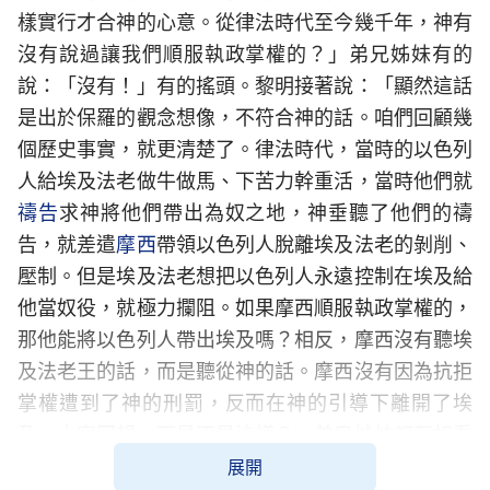
樣實行才合神的心意。從律法時代至今幾千年，神有
沒有說過讓我們順服執政掌權的？」弟兄姊妹有的
說：「沒有！」有的搖頭。黎明接著說：「顯然這話
是出於保羅的觀念想像，不符合神的話。咱們回顧幾
個歷史事實，就更清楚了。律法時代，當時的以色列
人給埃及法老做牛做馬、下苦力幹重活，當時他們就
禱告
求神將他們帶出為奴之地，神垂聽了他們的禱
告，就差遣
摩西
帶領以色列人脫離埃及法老的剝削、
壓制。但是埃及法老想把以色列人永遠控制在埃及給
他當奴役，就極力攔阻。如果摩西順服執政掌權的，
那他能將以色列人帶出埃及嗎？相反，摩西沒有聽埃
及法老王的話，而是聽從神的話。摩西沒有因為抗拒
掌權遭到了神的刑罰，反而在神的引導下離開了埃
及。大家回想一下是不是這樣？」弟兄姊妹都互相看
看，點了點頭。
展開