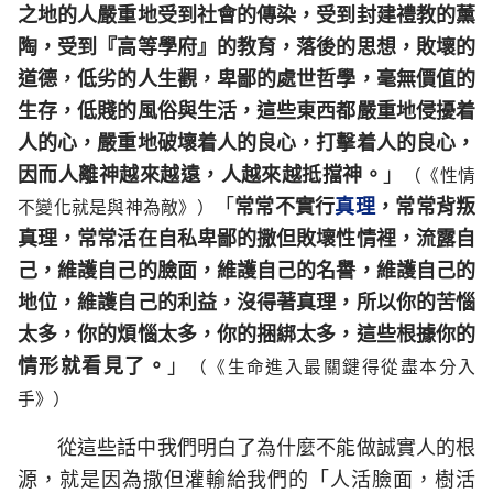
之地的人嚴重地受到社會的傳染，受到封建禮教的薰
陶，受到『高等學府』的教育，落後的思想，敗壞的
道德，低劣的人生觀，卑鄙的處世哲學，毫無價值的
生存，低賤的風俗與生活，這些東西都嚴重地侵擾着
人的心，嚴重地破壞着人的良心，打擊着人的良心，
因而人離神越來越遠，人越來越抵擋神。
」
（《性情
「
常常不實行
真理
，常常背叛
不變化就是與神為敵》）
真理，常常活在自私卑鄙的撒但敗壞性情裡，流露自
己，維護自己的臉面，維護自己的名譽，維護自己的
地位，維護自己的利益，沒得著真理，所以你的苦惱
太多，你的煩惱太多，你的捆綁太多，這些根據你的
情形就看見了。
」
（《生命進入最關鍵得從盡本分入
手》）
從這些話中我們明白了為什麼不能做誠實人的根
源，就是因為撒但灌輸給我們的「人活臉面，樹活