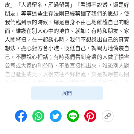
皮」「人過留名，雁過留聲」「看透不說透，還是好
朋友」等等這些生存法則已經禁錮了我們的思想，使
我們臨到事的時候，總是會身不由己地維護自己的臉
面，維護在別人心中的地位。就如：有時和朋友、家
人鬧彆扭，在一起談心時，我們不想說出自己的真實
想法，擔心對方會小瞧、貶低自己，就竭力地偽裝自
己，不願說心裡話；有時我們看到身邊的人做了損害
公司或大家的利益時，不敢直接指出來，唯恐別人對
自己產生成見，以後交往不好相處，於是就睜隻眼閉
隻眼；有時我們在工作中出現失誤，怕承擔責任，就
極力地掩蓋自己的錯誤，絞盡腦汁地找理由、找藉
展開
口，為自己辯解、開脫……這就看到，撒但就是藉著
各種毒素、生存法則來敗壞我們，我們憑著這些撒但
法則活著，只會變得越來越詭詐，離主的要求越來越
遠，活不出主喜歡的誠實人的樣式。