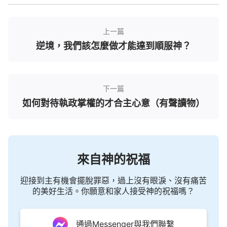
實行做誠實人的路途
上一篇
當認識到不能做誠實人的根源時，我就接著在這
逆境，我們該怎麼做才能達到順服神？
本書中尋找實行的路途，我看到這樣一段話：「
比
如，在一件事上你流露自私了，為自己的臉面着想，
這應該怎麽辦？得先放下自己的臉面，『我那麽説是
下一篇
維護自己的臉面，有存心，自私卑鄙，那是敗壞性
如何對待執政掌權的才合主心意（有聲讀物）
情，我不能那麽説，我得揭露自己，亮自己的相，把
自己内心真實的想法説出來，寧可把自己的臉面丢掉
也不維護它，不滿足自己的虚榮心』。
」
（《生命進
入最關鍵得從盡本分入手》）
來自神的祝福
從這些話中看到，我們受虛榮臉面、地位的轄
迎接到主有機會擺脫罪惡，過上沒有眼淚、沒有痛苦
制，憑自己沒有勝罪的能力，我們要想單純敞開做誠
的美好生活。你願意和家人接受神的祝福嗎？
實人，只有
禱告
、依靠神，把咱們真實的難處和軟
弱，敞開心地禱告在主面前，求主加給我們實行真理
通過Messenger與我們聯繫