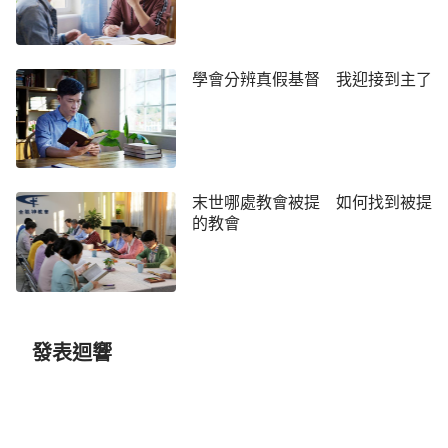
水平太差，會貶低小瞧自己，就不敢問了。等再次在
一起探討方案時我就隨聲附和假裝自己都懂了，過後
自己還得下功夫琢磨方案，查找自己不懂的地方，費
學會分辨真假基督 我迎接到主了
了很多功夫，工作效率也不高，為此我常常感到焦慮
不安、苦不堪言。於是我把這樣的情形帶到神的面前
禱告尋求，尋求中我看到這樣一段話：「
如果一個人
總説真心話，總説實話，總説大白話，那這個人就有
末世哪處教會被提 如何找到被提
希望；如果這個人總包着，總裹着，總給别人假象，
的教會
那這個人就危險。從一個人的日常生活、言行舉止就
能看出這個人的前景怎麽樣，這個人總裝，總端着，
那這個人就危險，不走好道。你們是走哪條路的人？
做誠實人，走這條路什麽時候都没錯！那如果别人説
發表迴響
『你怎麽什麽都説呢？自己想的事都讓别人知道，怎
麽那麽傻呢？『你怎麽辦？你聽完這話什麽感覺？無
所謂，你願意怎麽看就怎麽看，我做誠實人是我的