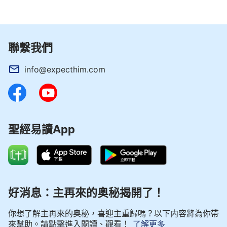
事，這是我的責任，是我該走的道路。信神該選擇的
最準確的道路不能變，不能受别人影響。
」
（《把真
心交給神就能得著真理》）
聯繫我們
從神的話中我找到了實行的路途，要想做一個神
info@expecthim.com
所喜悅的誠實人，就得做一個透明人，能夠赤露敞開
不包裹偽裝把真實的自己亮出來，能夠擺在神面前接
受神的鑒察，做事說話該一是一、二是二，不為了維
護在人心中的形象地位而搞欺騙，這樣才能獲得神祝
聖經易讀App
福稱許。我若敞開自己的不足與缺少，虛心聽取別人
的建議，吸取別人身上的長處，工作起來不就輕鬆多
了嗎？
明白神的心意後，我有了向大家單純敞開的勇
好消息：主再來的奥秘揭開了！
氣，就把自己不懂的地方向同事尋問。讓我想不到的
是，同事並沒有小看笑話我，反而很有耐心地幫助
你想了解主再來的奥秘，喜迎主重歸嗎？以下内容將為你帶
來幫助。請點擊進入閲讀、觀看！
了解更多
我。那一刻，我心裡很輕鬆釋放，同時也感受到按照