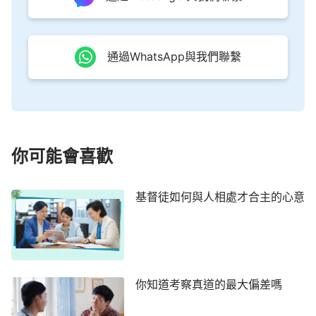
的
信心
和勇氣。另外，我們還得注重省察自己裡面的
存心目的，當發現有維護自己的臉面或利益時，我們
就要禱告神存著一顆敬畏神的心，接受神的鑒察，有
通過WhatsApp與我們聯繫
意識地與自己的敗壞性情爭戰，能夠背叛自己，按照
主耶穌
的要求：「
你們的話，是就說是，不是就說不
是；若再多說，就是出於那惡者
（或作：就是從惡裡
出來的）
。
」（太5：37）這話來實行，把自己裡面
你可能會喜歡
最真實的想法說出來，我們常常這樣實行，靈裡也就
越得釋放，這樣就能活出誠實人的樣式來滿足神了。
基督徒如何與人相處才合主的心意
交通自己的一個小經歷，最近我調到一個新的業
務部門配合工作。一段時間後，我發現這裡的同事業
務知識、能力都很強，個個都出類拔萃，與同事一起
分析策劃案時，我有些跟不上她們的節拍，甚至有時
你知道考察真道的最大偏差嗎
都聽不懂她們偶爾說出來的專業術語，我心裡很著
急，也想開口問問她們，可又擔心同事看出自己業務