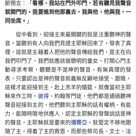
節預言：「
看哪，我站在門外叩門，若有聽見我聲音
就開門的，我要進到他那裏去，我與他，他與我，一
同坐席。
」
從中看到，迎接主來最關鍵的就是注重聽神的聲
音。當聽到有人向我們見證主耶穌回來了，發表了真
理，這就是主藉着人把他的聲音傳給我們，是主在向
我們叩門了，我們就應該做聰明的童女，打開心門主
動尋求考察，聽聽是不是神的聲音，有無真理的發
表，只要認出是神的聲音就義無反顧地接受、跟隨，
這樣才能迎接到主，赴上羔羊的婚筵。就像當初主耶
穌來作工時，
彼得
、約翰等門徒，他們都是通過聽神
聲音迎接到主的，他們聽到主耶穌的話有權柄、有能
力，能隨時隨地供應人，認定主耶穌的發聲説話是神
的聲音，主耶穌就是要來的
彌賽亞
，就堅定不移地跟
隨了主，得着了主的救恩。而那些祭司長、文士、
法