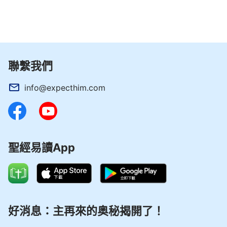
造物主的身份地位上向人類發聲説話，向人類顯明神
公義、威嚴不容觸犯的性情。凡是有心有靈的人聽了
全能神的話，都能感到神的話句句帶着權柄，帶着能
力、威嚴，一聽就覺得這是神在向人類説話，這就是
聯繫我們
神的聲音，難道這還不能證明主耶穌已經回來了嗎？
info@expecthim.com
如今，全能神發表數百萬字的話語早已公開在網
上，面向整個人類尋求考察，這是主在向我們叩門，
是見證新郎回來了，如果人不管全能神的話怎麽有權
柄、有能力，仍舊關閉心門不尋求、考察，這不是愚
聖經易讀App
拙童女嗎？我們只有做聰明童女，注重聽神的聲音，
認出神的聲音就趕緊接受、順服，這才是緊跟羔羊的
脚踪，赴上羔羊筵席的人。就如啓示録3章20節預
言：「
看哪，我站在門外叩門，若有聽見我聲音就開
好消息：主再來的奥秘揭開了！
門的，我要進到他那裏去，我與他，他與我，一同坐
席。
」