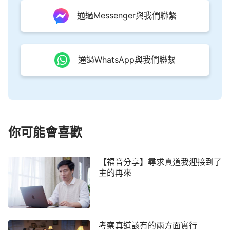
界將在我刑罰列民之時而不同程度地回歸我國，因着
通過Messenger與我們聯繫
我的作為而被征服，因為其都看到了『駕着白雲的聖
者』已來到；所有的人都各從其類，因着所作所為的
區别而受各種刑罰，若是抵擋我的都滅亡，而在地所
通過WhatsApp與我們聯繫
作所為不涉及我的，因着其表現而存在地上，受衆
子、子民的管轄；我要向萬國萬民顯現，在地發表我
親口之聲，宣告我的大功告成，讓所有的人都親眼目
睹。
」
你可能會喜歡
「
我曾經叫過
耶和華
，也曾經被人稱為彌賽亞，
人也曾經愛戴我叫我救主耶穌，今天我已不再是人以
【福音分享】尋求真道我迎接到了
往所認識的耶和華和耶穌，而是在末世重歸的、結束
主的再來
時代的神，滿載着我的所有性情，而且滿有權柄、尊
貴、榮耀地興起在地極的神自己。人并没有接觸過
我，也不曾認識我，不曾知道我的性情，從創世到如
今，無一人見過我，這就是末世向人顯現的但又隱秘
考察真道該有的兩方面實行