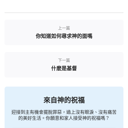
聲音，有權柄、有能力，你聽……
全能神説：「
當舊世界存在之時，我要向列國大
上一篇
發烈怒，頒布向全宇公開的行政，誰若觸犯將遭到刑
你知道如何尋求神的面嗎
罰：
我面向全宇説話之際，所有的人都聽見我音，即
看見我在全宇之下的所有作為，違背我意的，就是
下一篇
説，以人的作為與我相對的，在我的刑罰中倒下；我
什麽是基督
要將天上的衆星都重新更换，太陽、月亮因我而更
换，不再是往日的天，地上的萬物重新更换，因我的
話而成就；全宇之下的列國都重新劃分，要更换我的
來自神的祝福
國，使在地的國永遠消失，而是
敬拜
我的國，凡屬在
地的國都要被毁滅，不存在；全宇之下的人，凡屬魔
迎接到主有機會擺脫罪惡，過上沒有眼淚、沒有痛苦
鬼之人都被滅没；凡敬拜撒但之人都在我的焚燒之中
的美好生活。你願意和家人接受神的祝福嗎？
倒下，即除了現在流中之人將全部化為灰燼；宗教之