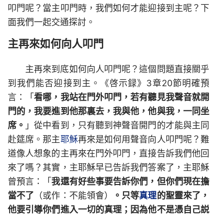
叩門呢？當主叩門時，我們如何才能迎接到主呢？下
面我們一起交通探討。
主再來如何向人叩門
主再來到底如何向人叩門呢？這個問題直接關乎
到我們能否迎接到主。《啓示録》3章20節明確預
言：「
看哪，我站在門外叩門，若有聽見我聲音就開
門的，我要進到他那裏去，我與他，他與我，一同坐
席。
」從中看到，只有聽到神聲音開門的才能與主同
赴筵席。那主
耶穌
再來是如何用聲音向人叩門呢？難
道像人想象的主再來在門外叩門，直接告訴我們他回
來了嗎？其實，主耶穌早已告訴我們答案了，主耶穌
曾預言：「
我還有好些事要告訴你們，但你們現在擔
當不了
（或作：不能領會）
。只等
真理
的聖靈來了，
他要引導你們進入一切的真理；因為他不是憑自己説