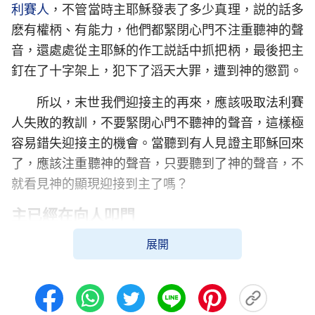
利賽人
，不管當時主耶穌發表了多少真理，説的話多
麽有權柄、有能力，他們都緊閉心門不注重聽神的聲
音，還處處從主耶穌的作工説話中抓把柄，最後把主
釘在了十字架上，犯下了滔天大罪，遭到神的懲罰。
所以，末世我們迎接主的再來，應該吸取法利賽
人失敗的教訓，不要緊閉心門不聽神的聲音，這樣極
容易錯失迎接主的機會。當聽到有人見證主耶穌回來
了，應該注重聽神的聲音，只要聽到了神的聲音，不
就看見神的顯現迎接到主了嗎？
主已經在向人叩門
展開
如今，整個世界只有全能神教會公開見證主耶穌
回來，就是全能神作末世審判工作，已經轟動了世
界。全能神發表了數百萬字的話語，已經向我們叩門
啦！誰看了都不得不承認全能神的話是真理，是神的