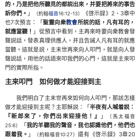
的，乃是把他所聽見的都説出來，并要把將來的事告
訴你們。
」
《啓示録》2、3章中
（約翰
福音
16:12-13）
也7次預言：「
聖靈向衆
教會
所説的話，凡有耳的，
就應當聽！
」從預言中看到，主再來時要向衆教會發
聲説話，發表真理供應人，并且告誡人凡有耳的就應
當聽。這就是説，主末世再來向人叩門，就是向人發
聲説話，用他的話語來叩我們的心門，這就是主來叩
門的實際所指。
主來叩門 如何做才能迎接到主
我們明白了主末世再來如何向人叩門，那該怎樣
做才能迎接到主呢？主耶穌説：「
半夜有人喊着説：
『新郎來了，你們出來迎接他！』
」
（馬太福音
「
我的羊聽我的聲音，我也認識他們，他們也
25:6）
跟着我。
」
還有《啓示録》3章20
（約翰福音10:27）