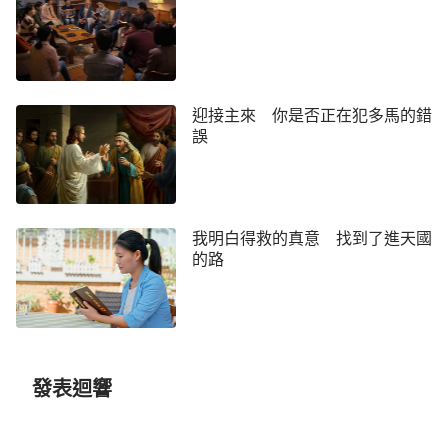
在人中間的神，活靈活現住在人的中間，如烈日，又
如火焰，充滿能力，滿帶着權柄，無一人一物不在我
的話中被審判，在火的焚燒之下無一人一物不被潔
净。最終，萬國必因着我的話而得福，也因着我的話
迎接主來 你是否正在犯多馬的錯
而被砸得粉碎，讓末世所有的人都看見我是救世主的
誤
重歸，我是征服全人類的全能神，也讓人都看見我曾
經作過人的贖罪祭，但在末世我又成了焚燒萬物的烈
日之火，也是顯明萬物的公義的日頭，這是我末世的
我明白得救的真意 找到了進天國
工作。
」
的路
全能神發表的這些話，都是以造物主的身份直接
向人類發聲，帶着神獨一無二的權柄與能力，一聽就
感覺是神的聲音。除了神，誰能面向整個人類發聲説
話？誰能把神拯救人類的心意向人類訴説、表達？誰
發表迴響
能向全宇公開神的行政？除了神，誰能更换天地？誰
能把人各從其類？除了神，没有人能做到！神是站在