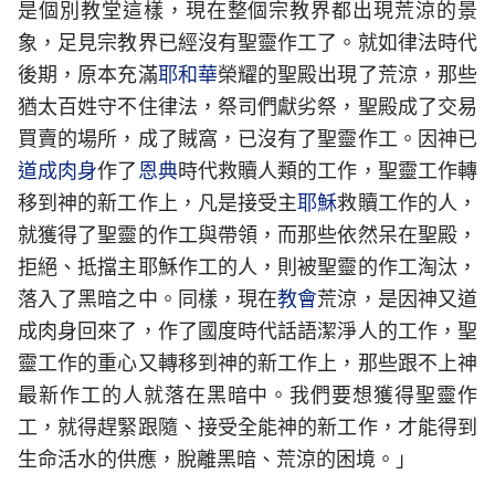
是個別教堂這樣，現在整個宗教界都出現荒涼的景
象，足見宗教界已經沒有聖靈作工了。就如律法時代
後期，原本充滿
耶和華
榮耀的聖殿出現了荒涼，那些
猶太百姓守不住律法，祭司們獻劣祭，聖殿成了交易
買賣的場所，成了賊窩，已沒有了聖靈作工。因神已
道成肉身
作了
恩典
時代救贖人類的工作，聖靈工作轉
移到神的新工作上，凡是接受主
耶穌
救贖工作的人，
就獲得了聖靈的作工與帶領，而那些依然呆在聖殿，
拒絕、抵擋主耶穌作工的人，則被聖靈的作工淘汰，
落入了黑暗之中。同樣，現在
教會
荒涼，是因神又道
成肉身回來了，作了國度時代話語潔淨人的工作，聖
靈工作的重心又轉移到神的新工作上，那些跟不上神
最新作工的人就落在黑暗中。我們要想獲得聖靈作
工，就得趕緊跟隨、接受全能神的新工作，才能得到
生命活水的供應，脫離黑暗、荒涼的困境。」