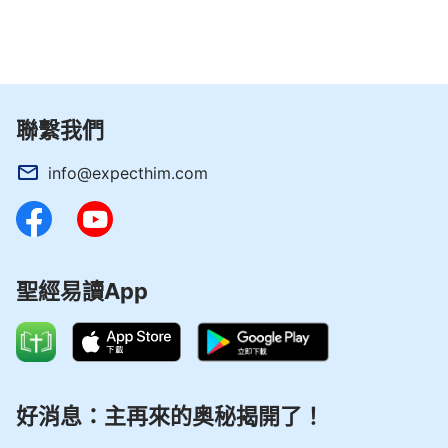
這時，我的疑惑一下解開了，原來神在每個時代
所取的名都有代表意義，是根據本時代的工作以及所
發表的性情來取的名。雖然神的名變了，但神的實質
沒改變，耶和華是他，耶穌是他，全能神也是他，都
是一位神在作工拯救人。我以前根本不知道神的名還
聯繫我們
有這麼大的意義，若不是全能神把這方面的奧祕揭
info@expecthim.com
開，我信主一輩子都無法明白啊！接下來我聽得更加
認真了。
劉弟兄還給我們交通了神道成肉身方面的
真理
，
我越聽越明白，感覺很多聖經的奧祕都解開了。雖然
聖經易讀App
弟兄的交通很有道理，但對於主來這麼大的事，我還
是得考察清楚。
回家後，我趕緊上網搜索關於全能神教會的相關
好消息：主再來的奥秘揭開了！
信息，誰知網上出來的都是反面信息，印象最深刻的
是「山東招遠案」，看完後我心裡就產生疑惑，心