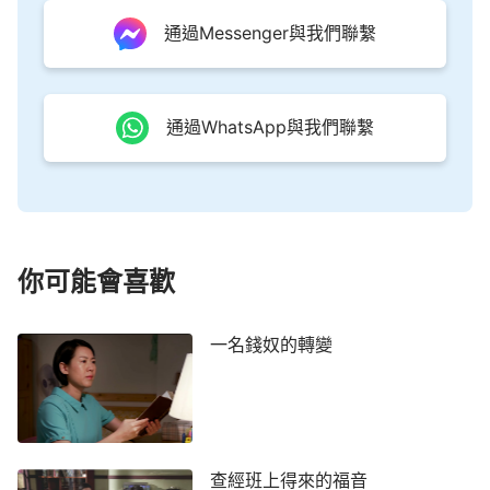
個適合他性情的名來代表整個時代。」「『耶和華』
通過Messenger與我們聯繫
這名是在以色列當中作工我所取的名，其原意就是能
憐憫人、能咒詛人，又能帶領人生活的以色列人（即
神的選民）的神，是大有能力、滿有智慧的神；『耶
通過WhatsApp與我們聯繫
穌』本是以馬內利，原意是滿有慈愛、滿有憐憫的救
贖人的贖罪祭，他是作恩典時代工作的，是代表恩典
時代的，只能代表經營計劃當中一部分工作。……因
此在末了的時代，就是最後的一個時代來到之時，我
的名仍然要改變，不叫耶和華，也不叫耶穌，更不叫
你可能會喜歡
彌賽亞
，而是稱為大有能力的全能的神自己，以這個
名來結束整個時代。」
一名錢奴的轉變
弟兄交通道：「神是全能智慧的神，我們人無法
測透，不能憑觀念想像定規神的名字。而且就一個名
是無法將神的作工、性情代表完全的，神在每個時代
都取不同的名來代表他的性情、他的作工。在律法時
查經班上得來的福音