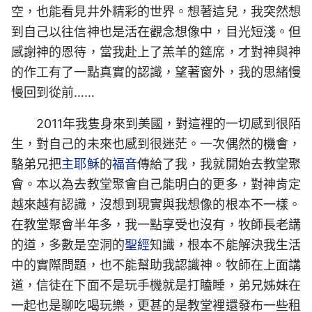
空，也能看見井外精彩的世界。想著這兒，我突然想
到自己以往信神也是活在觀念想像中，目光短淺。但
感謝神的恩待，當我赴上了羔羊的筵席，才對神與神
的作工有了一點真實的認識，望著窗外，我的思緒慢
慢回到從前……
2011年我隻身來到美國，對這裡的一切感到很陌
生，對自己的未來也感到很迷茫。一次偶然的機會，
駱弟兄把
主耶穌
的
福音
傳給了我，我就開始去教堂聚
會。本以為去教堂聚會自己能明白的更多，對神肯定
越來越有認識，沒想到現實與我想像的根本不一樣。
在教堂聚會半年多，我一點享受也沒有，牧師長老講
的道，多數是空洞的
聖經
知識，根本不能解決我生活
中的實際問題，也不能幫助我認識神。牧師在上面講
道，信徒在下面不是玩手機就是打瞌睡，弟兄姊妹在
一起也是聊吃喝玩樂，更甚的是教堂裡還發布一些租