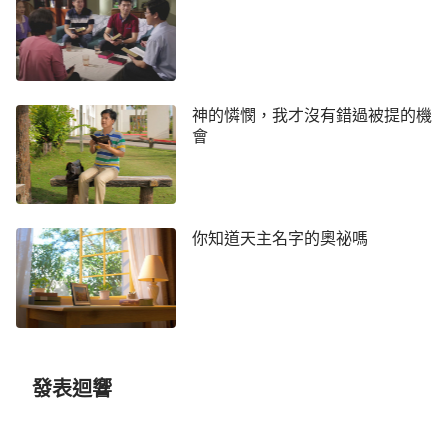
代耶和華神作了頒布律法誡命、帶領人生活的工作，
使人知道怎麼
敬拜
神才能得到神的祝福，也知道犯罪
該受什麼懲罰，神在律法時代向人發表的是威嚴、烈
怒、咒詛、憐憫的性情；到了律法時代末期，因著人
神的憐憫，我才沒有錯過被提的機
越來越敗壞，人都守不住律法，面臨著因觸犯律法隨
會
時被懲罰的危險，神便第一次道成肉身以『耶穌』這
個名結束了律法時代，作了恩典時代的救贖工作，使
人罪得赦免。在恩典時代，主耶穌發表的是憐憫、慈
愛的性情；末世，人類敗壞至深，為了把人徹底從罪
你知道天主名字的奧祕嗎
中拯救出來，在主耶穌作工的基礎上，神又道成肉身
以『全能神』這個名作了審判、潔淨人的工作，發表
了公義、威嚴的性情來結束整個時代。時代變了，神
的名也在變，但無論神的名怎麼變，神的實質沒變，
神作工拯救人的宗旨沒變，他還是拯救我們的神自
發表迴響
己。」