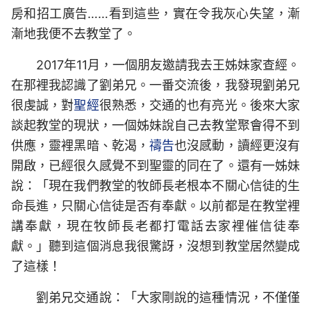
房和招工廣告……看到這些，實在令我灰心失望，漸
漸地我便不去教堂了。
2017年11月，一個朋友邀請我去王姊妹家查經。
在那裡我認識了劉弟兄。一番交流後，我發現劉弟兄
很虔誠，對
聖經
很熟悉，交通的也有亮光。後來大家
談起教堂的現狀，一個姊妹說自己去教堂聚會得不到
供應，靈裡黑暗、乾渴，
禱告
也沒感動，讀經更沒有
開啟，已經很久感覺不到聖靈的同在了。還有一姊妹
說：「現在我們教堂的牧師長老根本不關心信徒的生
命長進，只關心信徒是否有奉獻。以前都是在教堂裡
講奉獻，現在牧師長老都打電話去家裡催信徒奉
獻。」聽到這個消息我很驚訝，沒想到教堂居然變成
了這樣！
劉弟兄交通說：「大家剛說的這種情況，不僅僅