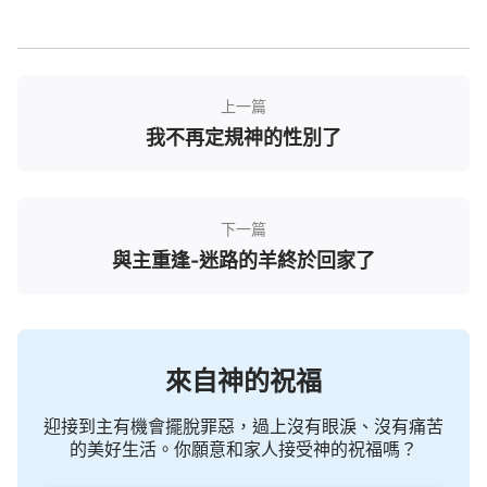
末世來要換新名，那神來就不會再叫耶穌了，全能神
就是神的新名。我們再來看幾段全能神的話就更明白
了。」
上一篇
我不再定規神的性別了
劉弟兄翻開神話書讀道：
「神在每個時代都作新
的工作，都叫新的名，他怎麼能在不同的時代作相同
的工作呢？他怎麼能守舊呢？『耶穌』這個名是為了
下一篇
救贖工作而叫的名，末世耶穌再來還能叫這個名嗎？
與主重逢-迷路的羊終於回家了
還能作救贖的工作嗎？為什麼耶和華與耶穌是一，但
他們卻在不同的時代叫不同的名呢？不都是因為工作
時代不同嗎？就一個名能將神的全部都代表了嗎？這
樣，只有在不同的時代來叫不同的名，以名來更換時
來自神的祝福
代，以名來代替時代，因為沒有一個名能將神自己代
表得完全，只能將神的具有時代性的性情代表出來，
迎接到主有機會擺脫罪惡，過上沒有眼淚、沒有痛苦
的美好生活。你願意和家人接受神的祝福嗎？
只要能將工作代表出來即可。所以，神能選用任何一