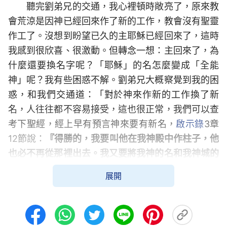
聽完劉弟兄的交通，我心裡頓時敞亮了，原來教
會荒涼是因神已經回來作了新的工作，教會沒有聖靈
作工了。沒想到盼望已久的主耶穌已經回來了，這時
我感到很欣喜、很激動。但轉念一想：主回來了，為
什麼還要換名字呢？「耶穌」的名怎麼變成「全能
神」呢？我有些困惑不解。劉弟兄大概察覺到我的困
惑，和我們交通道：「對於神來作新的工作換了新
名，人往往都不容易接受，這也很正常，我們可以查
考下聖經，經上早有預言神來要有新名，
啟示錄
3章
12節說：
『得勝的，我要叫他在我神殿中作柱子，他
也必不再從那裡出去。我又要將我神的名和我神城的
名（這城就是從天上、從我神那裡降下來的新耶路撒
展開
冷），並我的新名，都寫在他上面。』
還有啟示錄1
章8節中主神說：
『我是阿拉法，我是俄梅戛
（阿拉
法、俄梅戛乃希臘字母首末二字），
是昔在、今在、
以後永在的全能者。』
這兩處經文清楚地告訴我們神