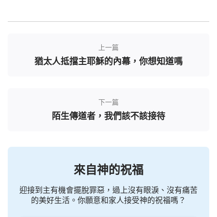
不了其真實身分嗎？當初的
法利賽人
之所以抵擋耶
穌，不就是因為他們只看耶穌的外表卻並不細心接受
耶穌口中之言的緣故嗎？
」
（《什麽是真實的信神》）
上一篇
讀完後，李姊妹交通道：「這幾段話把拿撒勒人
猶太人抵擋主耶穌的內幕，你想知道嗎
棄絕、抵擋主耶穌的根源說得很清楚，一方面是因他
們不認識基督的正常人性，另一方面是因為他們不從
主耶穌的作工說話中尋求
真理
，憑著觀念想像對待神
下一篇
導致的。主耶穌就是道成肉身的神自己，是神靈的實
陌生傳道者，我們該不該接待
化，他具有正常的人性與完全的神性。在主耶穌沒有
正式作工以先，他只是在肉身中生活，從事正常人的
一切活動。外表來看主耶穌沒有什麼特別之處，太普
通正常了，當時沒有人認為主耶穌就是神自己。當主
來自神的祝福
耶穌正式作工時，他神性的實質就完全體現出來了，
迎接到主有機會擺脫罪惡，過上沒有眼淚、沒有痛苦
主耶穌結束了律法時代，開闢了
恩典
時代，教導人要
的美好生活。你願意和家人接受神的祝福嗎？
包容、忍耐、愛仇敵，饒恕人七十個七次、愛人如