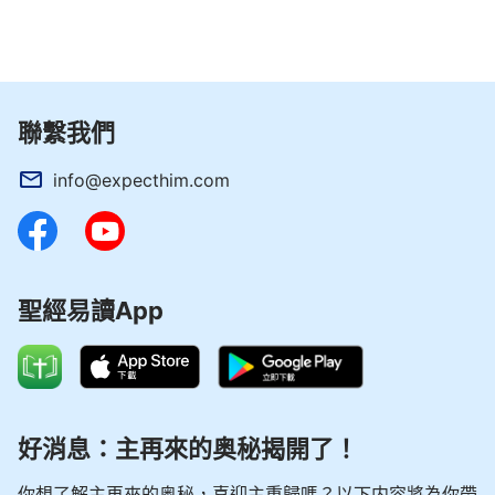
聯繫我們
info@expecthim.com
其實，只要人有尋求的心，就能從主耶穌的說
話、作工中認出主耶穌就是基督，是神自己。就像撒
聖經易讀App
瑪利亞婦人，剛見到主耶穌的時候，她也認為主耶穌
就是一個普通的拿撒勒人，但當主耶穌說出她有五個
丈夫的時候，她看到主耶穌能說出她暗中的隱情，便
認出了主耶穌就是基督，是要來的彌賽亞（參閱約翰
好消息：主再來的奥秘揭開了！
福音4:13-18、28-29）；還有拿但業聽說主耶穌的
時候，在他的觀念中認為拿撒勒是個小鎮，彌賽亞怎
你想了解主再來的奥秘，喜迎主重歸嗎？以下内容將為你帶