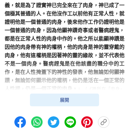
義，就是為了證實神已完全來在了肉身，神已成了一
個極其普通的人。在他沒作工以前他有正常人性，就
證明他是一個普通的肉身，後來他作工作仍證明他是
一個普通的肉身，因為他顯神蹟奇事或者醫病趕鬼，
都是在正常人性的肉身中作的。他之所以能顯神蹟是
因他的肉身帶有神的權柄，他的肉身是神的靈穿戴的
肉身，他有這權柄是因著神的靈的緣故，並不代表他
不是一個肉身。醫病趕鬼是在他該盡的職分中的工
作，是在人性掩蓋下的神性的發表，他無論如何顯神
蹟，無論如何顯示他的權柄，他仍是活在一個正常的
人性裡，仍是一個正常的肉身。
」
（《神所在「肉身」
「
人若因為考察其外表而忽視了其實質，
的實質》）
展開
那就是人的愚昧無知了。外表不能決定實質，更何況
神作的工作都不能合乎人的觀念，耶穌的外表不就是
一副不合人觀念的外表嗎？他的相貌與打扮不就說明