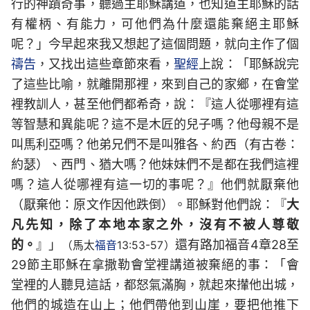
行的神蹟奇事，聽過主耶穌講道，也知道主耶穌的話
有權柄、有能力，可他們為什麼還能棄絕主耶穌
呢？」今早起來我又想起了這個問題，就向主作了個
禱告
，又找出這些章節來看，
聖經
上說：「耶穌說完
了這些比喻，就離開那裡，來到自己的家鄉，在會堂
裡教訓人，甚至他們都希奇，說：『這人從哪裡有這
等智慧和異能呢？這不是木匠的兒子嗎？他母親不是
叫馬利亞嗎？他弟兄們不是叫雅各、約西（有古卷：
約瑟）、西門、猶大嗎？他妹妹們不是都在我們這裡
嗎？這人從哪裡有這一切的事呢？』他們就厭棄他
（厭棄他：原文作因他跌倒）。耶穌對他們說：『
大
凡先知，除了本地本家之外，沒有不被人尊敬
的。
』」
還有路加福音4章28至
（馬太
福音
13:53-57）
29節主耶穌在拿撒勒會堂裡講道被棄絕的事：「會
堂裡的人聽見這話，都怒氣滿胸，就起來攆他出城，
他們的城造在山上；他們帶他到山崖，要把他推下