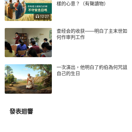
的形象，再加上當時的人看完經文：『
因有一嬰孩為
樣的心意？（有聲讀物）
我們而生，有一子賜給我們，政權必擔在他的肩頭
12:27
上。
』
就開始憑自己的頭腦想像認為
（以賽亞書9:6）
彌賽亞
來了應出生在帝王家庭，有高大的形像、超凡
查经会的收获——明白了主末世如
何作审判工作
的氣度，這才是神，才是要來的彌賽亞，但彌賽亞來
了卻不叫彌賽亞而叫耶穌，並且還出生在拿撒勒小鎮
一位木匠的家庭，以普通平凡的形像作工在人中間，
這大大地回擊了拿撒勒人的觀念。拿撒勒人看到主耶
一次演出，他明白了約伯為何咒詛
穌既沒有高貴的出身，而且外表普通正常，有父母，
自己的生日
還有兄弟姐妹，就把主耶穌當成普通人對待，在主耶
穌回家鄉傳道作工時棄絕、定罪主，甚至要把主推下
山崖。拿撒勒人不從主耶穌的說話作工中尋求真理，
認識主耶穌的神性實質，而是活在自己的觀念想像
發表迴響
中，只看主耶穌的外表形像，導致失去了主的救恩。