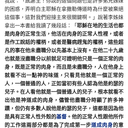
我說：「感謝主！你說的這個問題也是許多弟兄姊妹
的困惑，弄明白主耶穌在拿撒勒傳道時為什麼被棄絕
這個事，這對我們迎接主來很關鍵啊。」說著李姊妹
拿出一本書給我讀了幾段話：「
耶穌在地的生活也都
是肉身的正常生活，他活在肉身的正常人性裡，或者
是作工說話的權柄，或者是醫病趕鬼的權柄，這些超
凡的事在他未盡職分以先基本上沒有。在他二十九歲
也就是沒盡職分以前就足可證明他只是一個正常的肉
身，既是正常的肉身，而且是未盡職分，人在他身上
就看不出一點神的味道，只看見他就是一個正常的
人，一個普通的人，正如當初有些人認為他是約瑟的
兒子。在人看他就是一個普通人的兒子，根本就看不
出他是神道成的肉身，儘管他盡職分時顯了許多神
蹟，但仍有多數人說他是約瑟的兒子，這都是因為他
是具有正常人性外殼的
基督
。他的正常人性跟他所作
的工作這兩部分都是為了完成第一步
道成肉身
的意