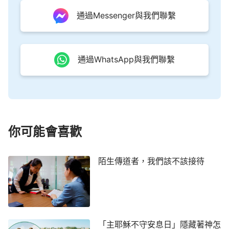
己，等等，這些真理供應了人生命的需要，也給人帶
通過Messenger與我們聯繫
來了實行的路途。主耶穌的作工說話有權柄、有能
力，他能平靜風和海，一句話就能使死了四天的拉撒
路復活，
五餅二魚
使五千人吃飽，等等。當時的人雖
通過WhatsApp與我們聯繫
然通過主耶穌的說話、作工，也看到主耶穌有權柄、
有能力，但因著主耶穌是在正常人性的肉身中說話、
作工，所以當時的人還是不相信主耶穌就是道成肉身
的神自己，就是基督，正如拿撒勒人所說：『這人從
哪裡有這等智慧和異能呢？這不是木匠的兒子嗎？他
你可能會喜歡
母親不是叫馬利亞嗎？他弟兄們不是叫雅各、約西
（有古卷：約瑟）、西門、猶大嗎？他妹妹們不是都
陌生傳道者，我們該不該接待
在我們這裡嗎？這人從哪裡有這一切的事呢？』
（馬
這是拿撒勒人棄絕主耶穌的一方面
太福音13:54-56）
原因。
另外，我們人被撒但敗壞後特別虛浮，喜歡高大
「主耶穌不守安息日」隱藏著神怎