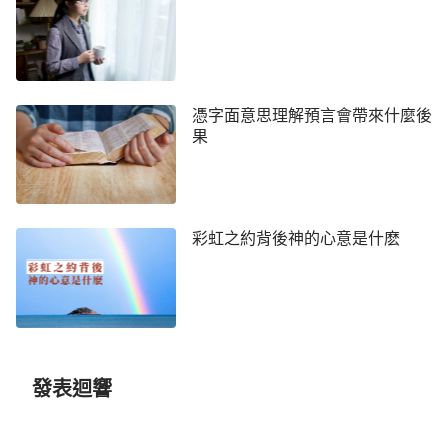
是基礎，如果沒有第一層，那就無法建第二層、第三
層；也像父母帶小孩一樣，需要父母一點點地教，根
據孩子的需要、他所能明白與承受的程度帶領他，讓
他學會做人的常識與規矩，一點點教養他長大成人。
憑字面意思理解預言會帶來什麼後
果
所以說，神在律法時代頒布律法誡命，是神經營工作
中必不可少的一步起首工作，是為以後神經營人類打
基礎的工作。
彩虹之約背後神的心意是什麽
由此可見，神頒布的十條誡命的意義太深遠了！
通過十誡，讓我們看到人類安定生活背後神的作為，
以及神盼望我們人類在神的庇護下幸福生活的真切心
意，這不由得激發起我們對神的敬畏與感恩。
感謝神！榮耀歸於神！
發表迴響
思恩