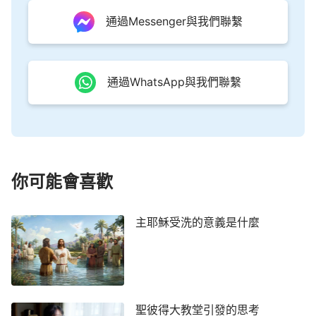
布律法誡命的心意也是如此，雖然律法在人看有些嚴
通過Messenger與我們聯繫
厲，但對人都是約束、保守，因神的心意是想拯救活
在撒但權下的人類，不想讓整個人類被撒但敗壞、吞
吃，走上滅亡的道路，而是希望人能遵守神的誡命，
通過WhatsApp與我們聯繫
得到神的祝福，在地上更好地生活，在這裡我們也能
從神公義威嚴的性情裡看到神對人類的愛與牽掛。
三、神頒布的律法、十條誡命是神六千年
經營計劃的基礎
你可能會喜歡
神在律法時代所作的工作是六千年的起首工作，
也是為以後的經營打基礎的工作。神經營工作的目的
主耶穌受洗的意義是什麼
就是打敗撒但，讓我們全人類都脫離罪的捆綁，進入
神為我們人類預備的美好歸宿之中，如果沒有神在律
法時代的工作，人就如剛降生的嬰兒一樣，什麼也不
懂，根本就不知什麼是罪，那麼認罪、脫罪的工作也
聖彼得大教堂引發的思考
就無法在人中間進行。就像蓋三層樓房一樣，第一層