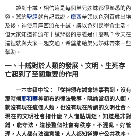
談到十誡，相信這是每個弟兄姊妹都很熟悉的內
容。舊約
聖經
就曾記載說，
摩西
帶領以色列百姓出埃
及後，神使用摩西頒布十誡，讓以色列民學會生活。
但大家知道神頒布十誡背後的意義是什麼嗎？今天在
這裡就與大家一起交通，希望能給弟兄姊妹帶來一些
幫助。
一、十誡對於人類的發展、文明、生死存
亡起到了至關重要的作用
一本書籍中說：
「從神頒布誡命這事看到，沒有
那時候
耶和華
神頒布的律法教導、曉諭當初的人類，
就沒有現在這個人類，也沒有現在所謂的文明社會。
現在的文明社會指什麼？人懂點規矩，知道是非對
錯，能守法，這樣整個社會有秩序，不混亂，好管
理，人人都有法律意識，人人都知道遵守公共秩序、