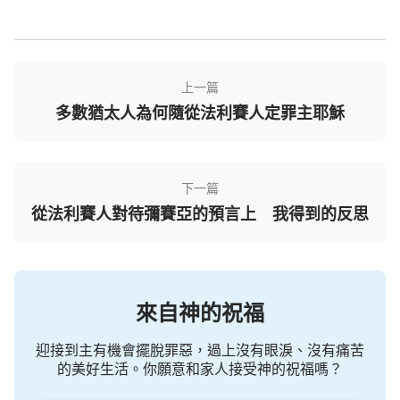
在律法時代，神對於遵守律法的人便是憐憫祝
福，也是看顧與保守，若是違背了神的誡命，就會被
上一篇
天火燒死或者石頭砸死。這樣的懲罰在人的眼裡似乎
多數猶太人為何隨從法利賽人定罪主耶穌
過於嚴厲，但神的心意永遠都是美善的，因為神的實
質對人就是愛。就如我們對待自己的孩子，為了能讓
他健康、快樂的成長，不走上犯罪的道路，做父母的
下一篇
在他還懵懂不會分辨善惡時，會給他制定一些規定，
從法利賽人對待彌賽亞的預言上 我得到的反思
如：不能和壞孩子一起玩、不能隨便打人罵人、不能
偷或搶小朋友的東西等等。如果孩子不聽話，不往好
道上走，那我們就會施以相應的管教，其目的還是為
了讓他能好好的成長，不沾染惡習，不走上犯罪的道
來自神的祝福
路，這都是在愛的支配下才這樣做的，若是沒有父母
從小這樣的教育，而是讓孩子隨心所欲地發展，那孩
迎接到主有機會擺脫罪惡，過上沒有眼淚、沒有痛苦
的美好生活。你願意和家人接受神的祝福嗎？
子將來必會走上犯罪的道路，遭到法律的制裁。神頒