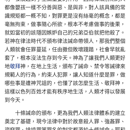
都像嬰孩一樣不分善與惡、是與非，對人該具備的常
識規矩都一概不知，對罪更是沒有絲毫的概念，都是
毫無拘束，做事隨心所欲，根本不考慮做事的後果，
就如當初的該隱因嫉妒自己的兄弟亞伯就把他殺了。
若神在律法時代不頒布律法誡命帶領人，那我們整個
人類就會任罪蔓延，任由撒但敗壞踐踏，社會早就亂
套了，根本沒法生存到今天。神為了讓我們人類更好
地
敬拜
神，在地上生活，頒布了誡命、禁令等誡律來
規範人的行為，約束人犯罪，讓人知道什麼是罪，做
哪些事是遭神咒詛的，也懂了該怎麼生活、敬拜神，
這樣以色列百姓才能有秩序地生活，人類才得以發展
到今天。
十條誡命的頒布，更為我們人類法律體系的建立
奠定了基礎，現今法律中對於故意殺人罪、強姦罪、
盜竊罪、誹謗罪等罪名的制定都源於十條誡命。耶和