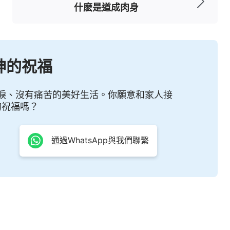
什麽是道成肉身
名的稱呼，是耶和華親口所起的。
」
（以賽亞書
他在我神殿中作柱子，他也必不再從那裏出去。
名，都寫在他上面。
」
這兩處經文
（啓示録3:12）
神的祝福
叫過的名，所以主再來肯定就不再叫「耶穌」了。
全符合《啓示録》的預言：「
我是阿拉法，我是俄
淚、沒有痛苦的美好生活。你願意和家人接
的祝福嗎？
」
「
哈利路亞！因為主——我們的
（啓示録1:8）
示録》4章8節、11章17節、16章7節等多處經文
通過WhatsApp與我們聯繫
再來就叫全能者、全能神，這是確定無疑的。所
世救世主降臨仍叫「耶穌」，這完全是人的觀念想
為什麽要改變？這裏的意義是什麽呢？全能神把這
讀全能神的話就明白了。全能神説：「
有人説神的