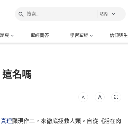
站内
題頁
聖經問答
學習聖經
信仰與生
」這名嗎
表
真理
顯現作工，來徹底拯救人類。自從《話在肉