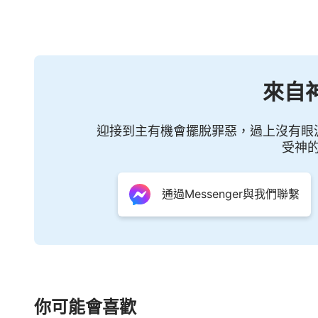
見你的公義，列王必見你的榮耀。你必得新
《啓示録》也預言：「
得勝的，我要叫
62:2）
我又要將我神的名和我神城的名，并我的新
來自
都提到神有新名，既然是新名，就不是以往
那這新名是什麽呢？就是「全能神」，這完
迎接到主有機會擺脫罪惡，過上沒有眼
受神
梅戛，是昔在、今在、以後永在的全能者。
神，全能者作王了。
」
還有《啓
（啓示録19:6）
通過Messenger與我們聯繫
都提到了「全能者」這個名，可見，末世主
以，人認為神的名就叫耶穌，永遠不變，末
象，根本不符合事實。
説到這兒，也許有的人要問了，神的名
你可能會喜歡
方面的真理奥秘都揭示出來了，我們一起讀