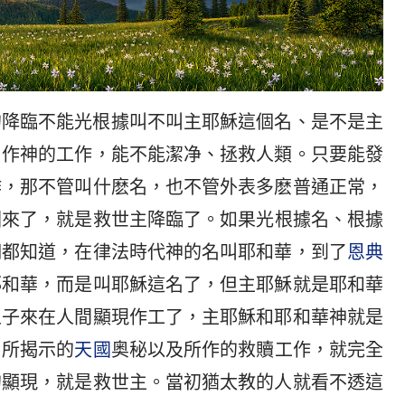
的降臨不能光根據叫不叫主耶穌這個名、是不是主
、作神的工作，能不能潔净、拯救人類。只要能發
作，那不管叫什麽名，也不管外表多麽普通正常，
回來了，就是救世主降臨了。如果光根據名、根據
們都知道，在律法時代神的名叫耶和華，到了
恩典
耶和華，而是叫耶穌這名了，但主耶穌就是耶和華
人子來在人間顯現作工了，主耶穌和耶和華神就是
、所揭示的
天國
奥秘以及所作的救贖工作，就完全
的顯現，就是救世主。當初猶太教的人就看不透這