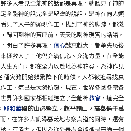
有許多人看見全能神的話都是真理，就聽見了神的
認定全能神的話完全是聖靈的説話，是神在向人類
于看見了人子的顯現作工，找到了神的脚踪，都激
神，歸回到神的寶座前，天天吃喝神現實的話語，
養，明白了許多真理，
信心
越來越大，都争先恐後
間來拯救人了！他們充滿信心、充滿力量，在全能
和人生方向，都在全力以赴地為神花費、為神作見
各種灾難開始頻繁降下的時候，人都被迫尋找真
現作工，這已是大勢所趨。現在，世界各國各宗各
，世界許多國家都相繼建立了全能神
教會
，這完全
，
耶和華
殿的山必堅立，超乎諸山，高舉過于萬
而，在許多人飢渴慕義地考察真道的同時，還有
權柄、有能力，但因為從外表看全能神是普通一個