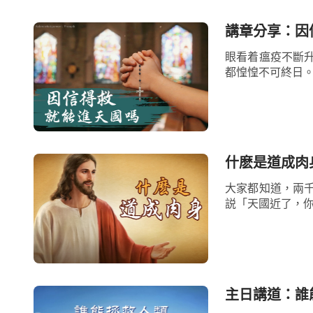
名不變，那為什麽耶和華的名又變成耶穌呢
講章分享：因
的名怎麽會變呢？這些不是早已作過的工作
眼看着瘟疫不斷
工作都可更换，耶和華的工作可由耶穌來接
都惶惶不可終日。
耶和華的名可變為耶穌，耶穌的名不也可以
造成的。神總歸是神，不管他的工作怎麽變
遠也不變，你認為神只能叫耶穌這個名，那
什麽是道成肉
「觀念」中的人怎能獲得神的「啓示」呢？》）
大家都知道，兩
説「天國近了，你
「
神在每個時代都作新的工作，都叫新
怎麽能守舊呢？『耶穌』這個名是為了救贖
能作救贖的工作嗎？為什麽耶和華與耶穌是
因為工作時代不同嗎？就一個名能將神的全
主日講道：誰
的名，以名來更换時代，以名來代表時代，