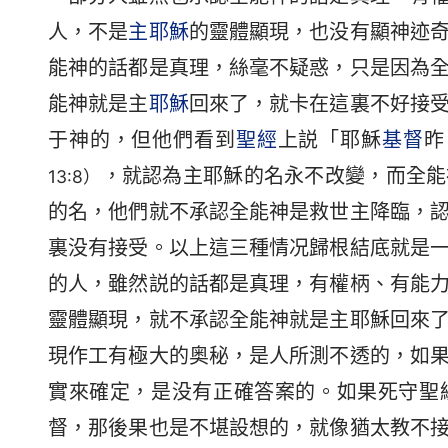
人，不是
主耶穌
的靈體顯現，也没有顯神迹
能神的話都是真理，絲毫不疑惑，只是因為
能神就是主
耶穌
回來了，就卡在這裏不好接
于神的，但他們看到
聖經
上説「耶穌
基督
昨
，就認為主耶穌的名永不改變，而全能
13:8）
的名，他們就不承認全能神是救世主降臨，
裏没有接受。以上這三種情况歸根結底就是
的人，雖然説的話都是真理，有權柄、有能
靈體顯現，就不承認全能神就是主耶穌回來
現作工有極大的奥秘，是人所測不透的，如
實來確定，是没有正確答案的。如果死守聖
督，那後果也是不堪設想的，就像猶太教不