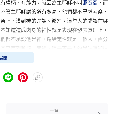
道有權柄、有能力，就因為主耶穌不叫
彌賽亞
，而
，不管主耶穌講的道有多高，他們都不尋求考察，
字架上，遭到神的咒詛、懲罰。這些人的錯誤在哪
，不知道道成肉身的神性就是表現在發表真理上，
他們都不承認他是神，還給定性就是一個人，百分
，甚至遭到懲罰、咒詛，這是不是人的愚昧無知造
神的話都是真理，是出于神的，但他們仍然持守聖
展開
穌，永遠不改變，主再來肯定還叫耶穌」，就因全
耶穌的形像，就死活不承認全能神是主耶穌回來
？結果，直到今天他們也没有迎接到主，只能落在
前迎接到主來
被提
的願望就這樣徹底落空了。這是
叫「耶穌」，不能改變嗎？這個觀點合乎聖經嗎？
下一篇
再來還有新名，《以賽亞書》明確預言：「
列國必