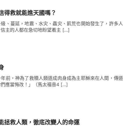
？説彌賽亞要來，怎麽來了一個名叫耶穌的呢？神
信得救就能進天國嗎？
嗎？難道神今天就不能作更新的工作了嗎？昨天的
升級、蔓延，地震、水灾、蟲灾、飢荒也開始發生了，許多人
續，耶穌的工作就不能再有另外的工作來接替嗎？
信主的人都在急切地盼望着主 […]
更换嗎？這都不是稀奇的事，只是因人頭腦太簡單
，也不管他的名如何變化，他的性情、他的智慧永
你的見識就太少了。
」
（《話在肉身顯現·將神定規在
身
千年前，神為了救贖人類道成肉身成為主耶穌來在人間，傳道
們應當悔改！」（馬太福音4 […]
的名，他怎麽能在不同的時代作相同的工作呢？他
工作而叫的名，末世耶穌再來還能叫這個名嗎？還
一，但他們却在不同的時代叫不同的名呢？不都是
部都代表了嗎？這樣，只有在不同的時代來叫不同
能拯救人類，徹底改變人的命運
因為没有一個名能將神自己代表得完全，只能將神