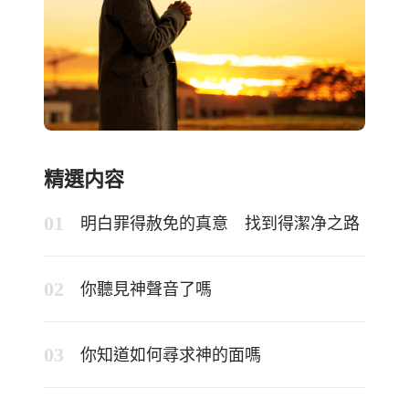
精選内容
明白罪得赦免的真意 找到得潔净之路
你聽見神聲音了嗎
你知道如何尋求神的面嗎