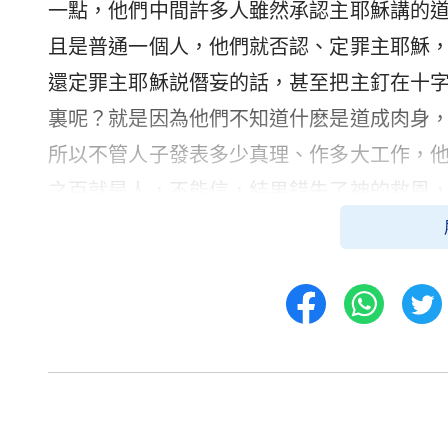
一點，他們中間許多人雖然承認主耶穌講的
且是普通一個人，他們就否認、定罪主耶穌
還定罪主耶穌説僭妄的話，甚至把主釘在十
裏呢？就是因為他們不知道什麽是道成肉身
所以不管人子發表多少真理、作多大工作，
之百就是人，不能信，結果錯失了神的救恩
成的？現在宗教界還有許多人雖然承認全能
經字句，憑着觀念想象定規「神的名就叫耶
能神不叫主耶穌的名，也不是駕雲降臨的主
了，這是不是犯了和猶太教的人一樣的錯誤
大灾難中捶胸搗背、哀哭切齒。他們盼望灾
不是很可悲的事啊？那麽，神的名真是永遠
合乎神的話嗎？其實，聖經中早就預言了主