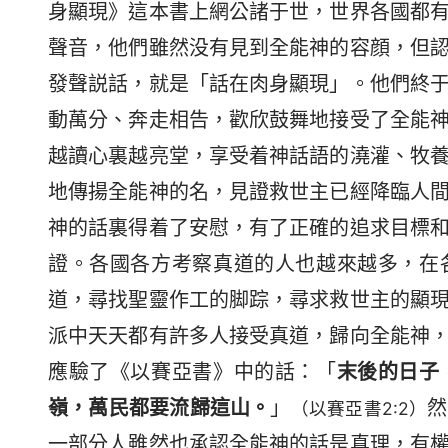
身顯現》這本書上網公諸于世，世界各國都
聲音，他們雖然没有見到全能神的容顔，但
發聲説話，就是「話在肉身顯現」。他們終
動萬分、奔走相告，歡欣鼓舞地接受了全能
越讀心裏越亮堂，享受着神話語的澆灌、牧
地傳揚全能神的名，見證救世主已經降臨人
神的話裏得着了安慰，有了正確的追求目標
證。各國各方考察真道的人也越來越多，在
道，尋找聖靈作工的脚踪，尋求救世主的顯
派中天天都有許多人接受真道，歸向全能神
應驗了《以賽亞書》中的話：「
末後的日子
嶺，萬民都要流歸這山。
」
然
（以賽亞書2:2）
一部分人雖然也承認全能神的話是真理，有