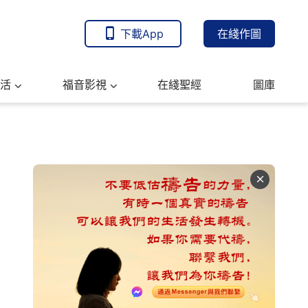
下載App
在綫作圖
活
福音影視
在綫聖經
圖庫