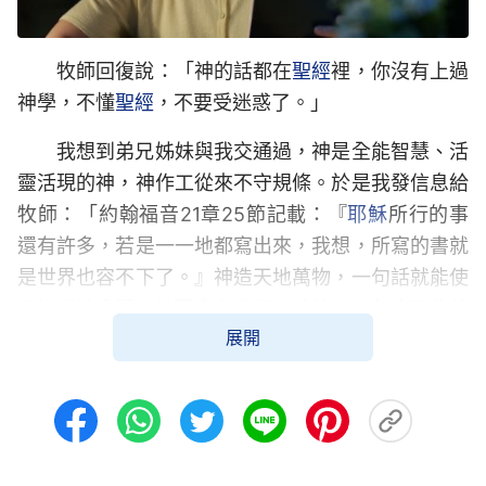
牧師回復說：「神的話都在
聖經
裡，你沒有上過
神學，不懂
聖經
，不要受迷惑了。」
我想到弟兄姊妹與我交通過，神是全能智慧、活
靈活現的神，神作工從來不守規條。於是我發信息給
牧師：「約翰福音21章25節記載：『
耶穌
所行的事
還有許多，若是一一地都寫出來，我想，所寫的書就
是世界也容不下了。』神造天地萬物，一句話就能使
天地光暗分開，神那麼有權柄，神的工作怎麼可能就
展開
僅局限在聖經裡呢？再說，神起初創造天地萬物的時
候也沒有聖經記載啊！是先有神的作工，後有的聖
經。新舊約全書只是神律法時代和
恩典
時代作工的紀
實，神預言末世還要作一步
『審判要從神的家起首』
（彼前4：17）的工作，這步工作怎麼可能記載在聖