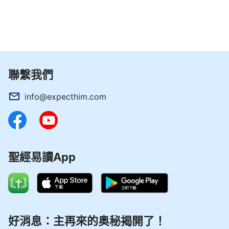
楊弟兄給我發來一段神的話：
「人抵擋神、悖逆
神的根源都是因著人被撒但敗壞了，因著撒但的敗
壞，人的良心麻木，道德敗壞，思想腐朽，精神面貌
落後。未經撒但敗壞的人本是順服神的，本是聽神話
聯繫我們
就順服的，本是理智、良心健全的，本是人性正常
的。當人經撒但敗壞之後，人原有的理智、原有的良
info@expecthim.com
心、原有的人性都麻木了，都被撒但破壞了，這樣人
對神的順服、對神的愛也都失去了。人的理智失常，
人的性情都變成了畜生一樣的性情，對神的悖逆越來
越多、越來越重，但人還不知道也不認識，只是在一
聖經易讀App
味地抵擋、一味地悖逆。」
他又發信息交通說：「人類被撒但敗壞後，沒有
人渴慕真理，嚮往光明，即使是信神跟隨神的人，多
好消息：主再來的奥秘揭開了！
數都是追求得福，追求名譽地位，沒有人渴慕真理，