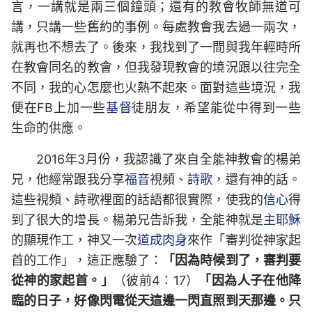
言，一講就是兩三個鐘頭；還有的教會牧師無道可
講，只講一些舊約的事例。每處教會我去過一兩次，
就再也不想去了。後來，我找到了一間與我年輕時所
在教會同名的教會，但我發現教會的境況跟以往完全
不同，我的心怎麼也火熱不起來。面對這些境況，我
便在FB上加一些
基督
徒朋友，希望能從中得到一些
生命的供應。
2016年3月份，我認識了來自全能神教會的楊弟
兄，他經常跟我分享
福音
視頻、
詩歌
，還有神的話。
這些視頻、詩歌裡面的話語都很實際，使我的
信心
得
到了很大的增長。楊弟兄告訴我，全能神就是
主耶穌
的顯現作工，神又一次
道成肉身
來作「審判從神家起
首的工作」，這正應驗了：
「因為時候到了，審判要
從神的家起首。」
（彼前4：17）
「因為人子在他降
臨的日子，好像閃電從天這邊一閃直照到天那邊。只