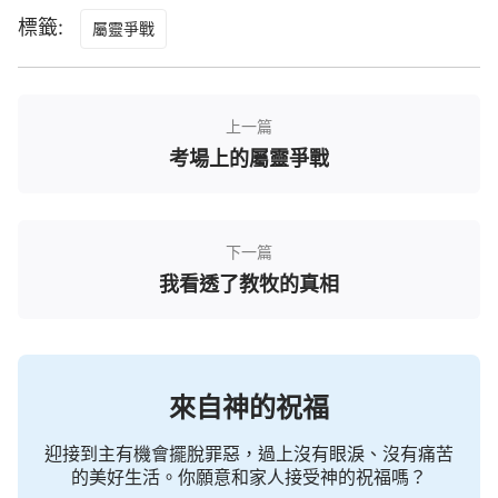
經中呢？」
標籤:
屬靈爭戰
牧師說：「你真是執迷不悟，我勸你好好讀聖
經，不要到網上隨便聽人講道，要聽也要聽正統牧師
的道。」
上一篇
考場上的屬靈爭戰
我說：「我去過很多教會，也接觸過很多牧師，
學問再高的牧師也講不出神的話，我考察全能神教會
是因為我讀了全能神的話，看到全能神發表的是真
下一篇
理，能供應我們的生命，指給我們道路，我聽見是神
我看透了教牧的真相
自己的發聲說話才尋求考察的。信道從聽道而來，聽
道從神的話而來，牧師，神的羊要學會聽神的聲音，
現在不僅是我，很多教會追求真理、有素質的人都接
受了全能神的作工，你不要再做糊塗的人了，你應該
來自神的祝福
存著謙卑、尋求的心考察全能神是不是主耶穌的顯現
迎接到主有機會擺脫罪惡，過上沒有眼淚、沒有痛苦
作工。牧師，希望你也能為弟兄姊妹負責，安靜在神
的美好生活。你願意和家人接受神的祝福嗎？