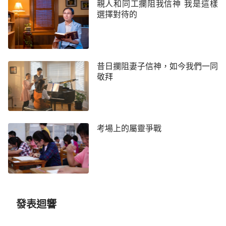
親人和同工攔阻我信神 我是這樣
些動搖了，心想：他們很早就知道全能神教會，難道
選擇對待的
他們已經考察過了？這些牧師都是當年和我一起事奉
主的人，應該不會騙我。但全能神的話語就是真理，
是神的聲音，他們怎麼就不考察呢……這到底怎麼回
昔日攔阻妻子信神，如今我們一同
事呢？難道我堅持考察全能神教會錯了？我又想到之
敬拜
前網上牧師發來勸阻我的話，再看看眼前的場面，我
心裡很亂，那麼多牧師長老都反對我考察全能神的作
工，我有些不知道怎麼辦才好了！最後我決定靜下來
好好想想，
禱告
尋求主的引導。
考場上的屬靈爭戰
於是當天晚上，我把全能神教會的幾個弟兄姊妹
拉黑了，只是保留了經常給我發神話詩歌的幾個弟兄
姊妹的帳號，因為全能神的話能給我信心，讓我很得
造就，我還想看神的話。兩天後，我跟楊弟兄說：
發表迴響
「我不明白為什麼這麼多牧師長老抵擋、定罪全能神
的作工，這樣的環境太累了，我想好好靜靜。」