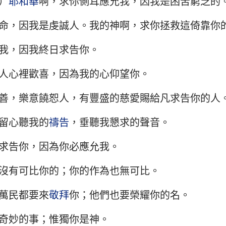
）
耶和華
啊，求你側耳應允我，因我是困苦窮乏的
民數記
路加福音
約
29
30
31
32
33
34
約書亞記
使徒行傳
羅
命，因我是虔誠人。我的神啊，求你拯救這倚靠你
36
37
38
39
40
41
路得記
哥林多前書
哥
我，因我終日求告你。
43
44
45
46
47
48
撒母耳記下
加拉太書
以
人心裡歡喜，因為我的心仰望你。
50
51
52
53
54
55
列王紀下
腓立比書
歌
57
58
59
60
61
62
善，樂意饒恕人，有豐盛的慈愛賜給凡求告你的人
歷代志下
帖撒羅尼迦前書
帖
64
65
66
67
68
69
留心聽我的
禱告
，垂聽我懇求的聲音。
尼希米記
提摩太前書
提
71
72
73
74
75
76
求告你，因為你必應允我。
78
79
80
81
82
83
約伯記
提多書
腓
沒有可比你的；你的作為也無可比。
85
86
87
88
89
90
箴言
希伯來書
雅
萬民都要來
敬拜
你；他們也要榮耀你的名。
92
93
94
95
96
97
雅歌
彼得前書
彼
99
100
101
102
103
10
奇妙的事；惟獨你是神。
耶利米書
約翰一書
約