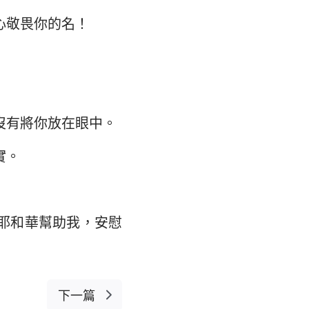
112
心敬畏你的名！
大書
119
126
133
140
沒有將你放在眼中。
6
147
實。
耶和華幫助我，安慰
下一篇