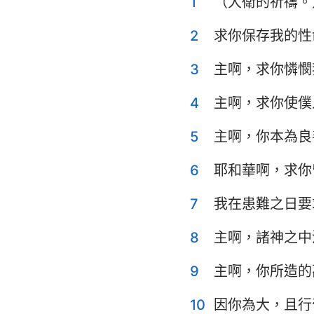
1
（大衛的祈禱。
利未記
申命記
2
求你保存我的性
士師記
3
主啊，求你憐憫
撒母耳記上
4
主啊，求你使僕
列王紀上
5
主啊，你本為良
歷代志上
6
耶和華啊，求你
以斯拉記
7
我在患難之日要
以斯帖記
8
主啊，諸神之中
詩篇
9
主啊，你所造的
傳道書
10
因你為大，且行
以賽亞書