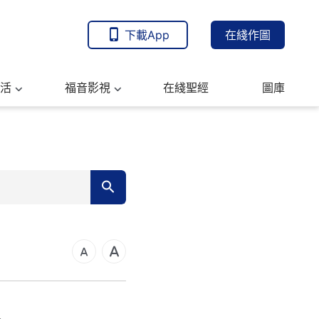
下載App
在綫作圖
活
福音影視
在綫聖經
圖庫
7
14
21
可福音
28