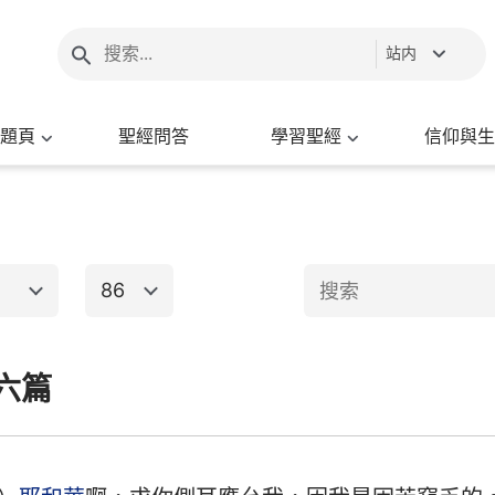
站内
題頁
聖經問答
學習聖經
信仰與生
86
1
2
3
4
5
6
六篇
新約聖經
8
9
10
11
12
13
15
16
17
18
19
20
出埃及記
馬太福音
馬
22
23
24
25
26
27