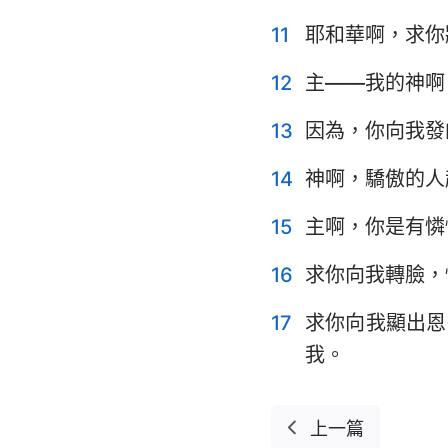
11
耶和華啊，求你
耶利米哀歌
12
主——我的神啊
但以理書
約珥書
13
因為，你向我發
俄巴底亞書
14
神啊，驕傲的人
彌迦書
15
主啊，你是有憐
哈巴谷書
16
求你向我轉臉，
哈該書
17
求你向我顯出恩
瑪拉基書
我。
上一篇