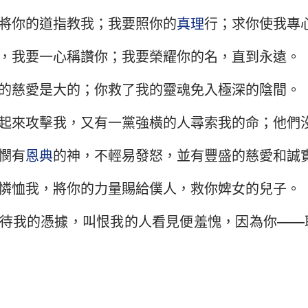
106
107
108
109
110
111
將你的道指教我；我要照你的
真理
行；求你使我專
以西結書
約翰三書
猶
113
114
115
116
117
118
，我要一心稱讚你；我要榮耀你的名，直到永遠。
何西阿書
啟示錄
120
121
122
123
124
125
阿摩司書
的慈愛是大的；你救了我的靈魂免入極深的陰間。
127
128
129
130
131
132
約拿書
134
135
136
137
138
139
起來攻擊我，又有一黨強橫的人尋索我的命；他們
141
142
143
144
145
14
那鴻書
憫有
恩典
的神，不輕易發怒，並有豐盛的慈愛和誠
148
149
150
西番雅書
憐恤我，將你的力量賜給僕人，救你婢女的兒子。
撒迦利亞書
待我的憑據，叫恨我的人看見便羞愧，因為你——