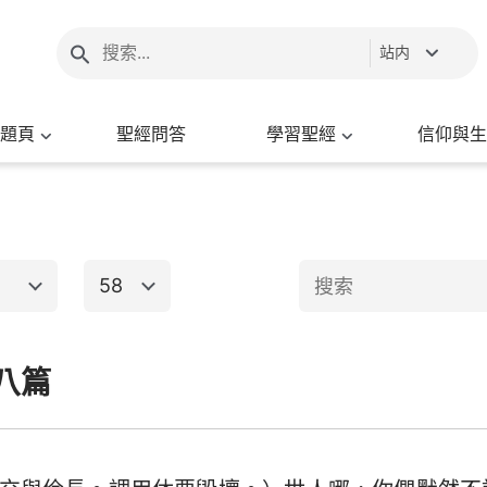
站内
題頁
聖經問答
學習聖經
信仰與生
58
1
2
3
4
5
6
八篇
新約聖經
8
9
10
11
12
13
15
16
17
18
19
20
出埃及記
馬太福音
馬
22
23
24
25
26
27