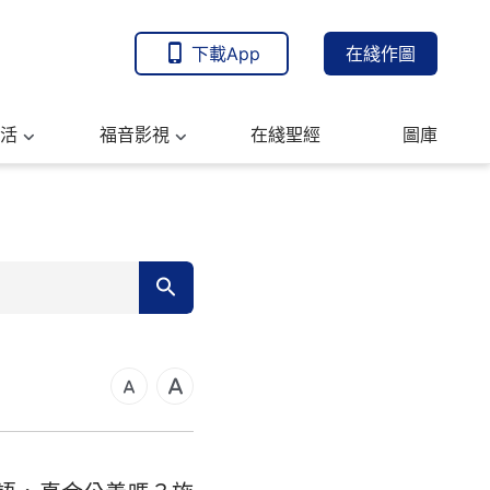
下載App
在綫作圖
活
福音影視
在綫聖經
圖庫
7
14
21
可福音
28