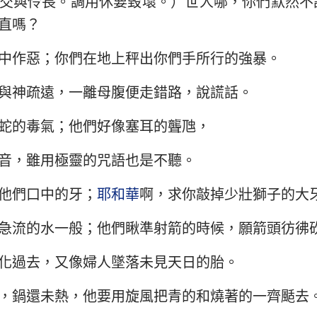
交與伶長。調用休要毀壞。）世人哪，你們默然不
民數記
路加福音
約
直嗎？
29
30
31
32
33
34
約書亞記
使徒行傳
羅
36
37
38
39
40
41
中作惡；你們在地上秤出你們手所行的強暴。
路得記
哥林多前書
哥
43
44
45
46
47
48
與神疏遠，一離母腹便走錯路，說謊話。
撒母耳記下
加拉太書
以
50
51
52
53
54
55
蛇的毒氣；他們好像塞耳的聾虺，
列王紀下
腓立比書
歌
57
58
59
60
61
62
歷代志下
帖撒羅尼迦前書
帖
音，雖用極靈的咒語也是不聽。
64
65
66
67
68
69
尼希米記
提摩太前書
提
71
72
73
74
75
76
他們口中的牙；
耶和華
啊，求你敲掉少壯獅子的大
78
79
80
81
82
83
約伯記
提多書
腓
急流的水一般；他們瞅準射箭的時候，願箭頭彷彿
85
86
87
88
89
90
箴言
希伯來書
雅
化過去，又像婦人墜落未見天日的胎。
92
93
94
95
96
97
雅歌
彼得前書
彼
，鍋還未熱，他要用旋風把青的和燒著的一齊颳去
99
100
101
102
103
10
耶利米書
約翰一書
約