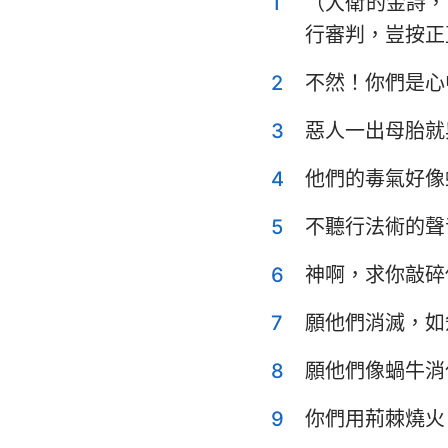
1
（大衛的金詩，
利未記
行審判，豈按正
申命記
2
不然！你們是心
士師記
3
惡人一出母胎就
撒母耳記上
4
他們的毒氣好像
列王紀上
歷代志上
5
不聽行法術的聲
以斯拉記
6
神啊，求你敲碎
以斯帖記
7
願他們消滅，如
詩篇
8
願他們像蝸牛消
傳道書
9
你們用荊棘燒火
以賽亞書