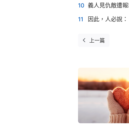
10
義人見仇敵遭報
耶利米哀歌
11
因此，人必說：
但以理書
約珥書
上一篇
俄巴底亞書
彌迦書
哈巴谷書
哈該書
瑪拉基書