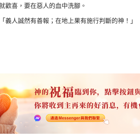
106
107
108
109
110
111
就歡喜，要在惡人的血中洗腳。
以西結書
約翰三書
猶
113
114
115
116
117
118
「義人誠然有善報；在地上果有施行判斷的神！」
何西阿書
啟示錄
120
121
122
123
124
125
阿摩司書
127
128
129
130
131
132
約拿書
134
135
136
137
138
139
141
142
143
144
145
14
那鴻書
148
149
150
西番雅書
撒迦利亞書