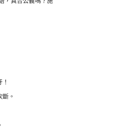
語，真合公義嗎？施
翰福音
35
馬書
42
林多後書
49
弗所書
56
羅西書
63
撒羅尼迦後書
70
摩太後書
77
牙！
84
利門書
砍斷。
91
各書
98
得後書
。
4
105
翰二書