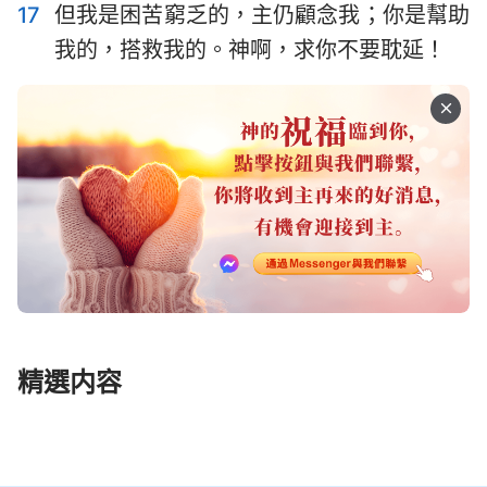
134
135
136
137
138
139
140
17
但我是困苦窮乏的，主仍顧念我；你是幫助
141
142
143
144
145
146
147
我的，搭救我的。神啊，求你不要耽延！
148
149
150
精選内容