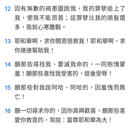
57
58
59
60
61
62
63
12
因有無數的禍患圍困我，我的罪孽追上了
64
65
66
67
68
69
70
我，使我不能昂首；這罪孽比我的頭髮還
多，我就心寒膽戰。
71
72
73
74
75
76
77
78
79
80
81
82
83
84
13
耶和華啊，求你開恩搭救我！耶和華啊，求
你速速幫助我！
85
86
87
88
89
90
91
92
93
94
95
96
97
98
14
願那些尋找我、要滅我命的，一同抱愧蒙
羞！願那些喜悅我受害的，退後受辱！
99
100
101
102
103
104
105
106
107
108
109
110
111
112
15
願那些對我說阿哈、阿哈的，因羞愧而敗
113
114
115
116
117
118
119
亡！
120
121
122
123
124
125
126
16
願一切尋求你的，因你高興歡喜，願那些喜
127
128
129
130
131
132
133
愛你救恩的，常說：當尊耶和華為大！