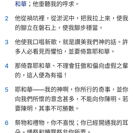
和華
；他垂聽我的呼求。
以斯拉記
尼希米記
2
他從禍坑裡，從淤泥中，把我拉上來，使我
以斯帖記
約伯記
的腳立在磐石上，使我腳步穩當。
詩篇
箴言
3
他使我口唱新歌，就是讚美我們神的話。許
傳道書
雅歌
多人必看見而懼怕，並要倚靠耶和華。
以賽亞書
耶利米書
4
那倚靠耶和華、不理會狂傲和偏向虛假之輩
耶利米哀歌
以西結書
的，這人便為有福！
但以理書
何西阿書
5
耶和華——我的神啊，你所行的奇事，並你
約珥書
阿摩司書
向我們所懷的意念甚多，不能向你陳明。若
要陳明，其事不可勝數。
俄巴底亞書
約拿書
6
祭物和禮物，你不喜悅；你已經開通我的耳
彌迦書
那鴻書
朵。燔祭和贖罪祭非你所要。