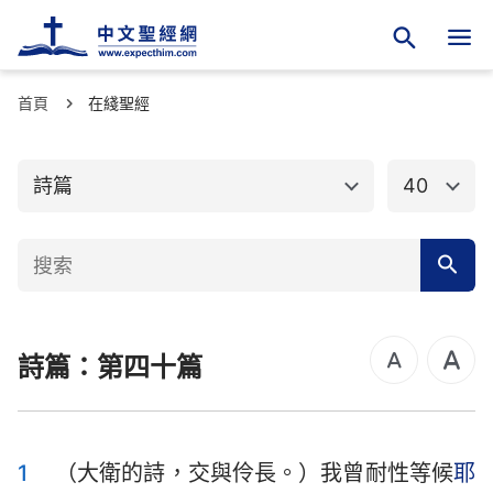
首頁
舊約聖經
在綫聖經
新約聖經
創世記
出埃及記
詩篇
40
利未記
民數記
申命記
約書亞記
士師記
路得記
詩篇：第四十篇
撒母耳記上
撒母耳記下
列王紀上
列王紀下
歷代志上
歷代志下
1
（大衛的詩，交與伶長。）我曾耐性等候
耶