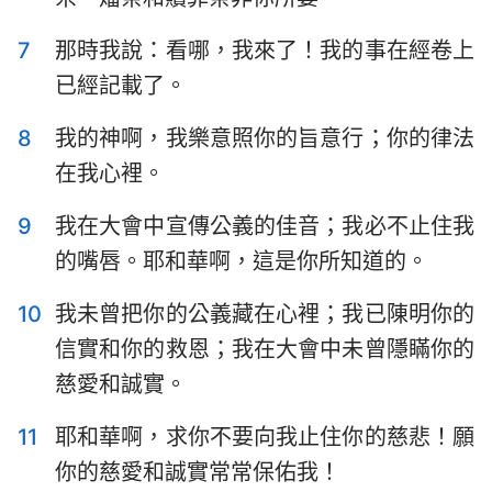
哈巴谷書
西番雅書
7
那時我說：看哪，我來了！我的事在經卷上
哈該書
撒迦利亞書
已經記載了。
瑪拉基書
8
我的神啊，我樂意照你的旨意行；你的律法
1
2
3
4
5
6
7
在我心裡。
8
9
10
11
12
13
14
9
我在大會中宣傳公義的佳音；我必不止住我
15
16
17
18
19
20
21
的嘴唇。耶和華啊，這是你所知道的。
22
23
24
25
26
27
28
10
我未曾把你的公義藏在心裡；我已陳明你的
29
30
31
32
33
34
35
信實和你的救恩；我在大會中未曾隱瞞你的
慈愛和誠實。
36
37
38
39
40
41
42
43
44
45
46
47
48
49
11
耶和華啊，求你不要向我止住你的慈悲！願
50
51
52
53
54
55
56
你的慈愛和誠實常常保佑我！