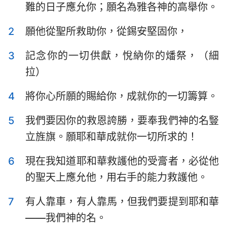
難的日子應允你；願名為雅各神的高舉你。
以斯拉記
尼希米記
2
願他從聖所救助你，從錫安堅固你，
以斯帖記
約伯記
3
記念你的一切供獻，悅納你的燔祭，（細
詩篇
箴言
拉）
傳道書
雅歌
1
2
3
4
5
6
7
4
將你心所願的賜給你，成就你的一切籌算。
以賽亞書
耶利米書
8
9
10
11
12
13
14
5
我們要因你的救恩誇勝，要奉我們神的名豎
耶利米哀歌
以西結書
15
16
17
18
19
20
21
立旌旗。願耶和華成就你一切所求的！
但以理書
何西阿書
22
23
24
25
26
27
28
6
現在我知道耶和華救護他的受膏者，必從他
約珥書
阿摩司書
29
30
31
32
33
34
35
的聖天上應允他，用右手的能力救護他。
俄巴底亞書
約拿書
36
37
38
39
40
41
42
7
有人靠車，有人靠馬，但我們要提到耶和華
彌迦書
那鴻書
43
44
45
46
47
48
49
——我們神的名。