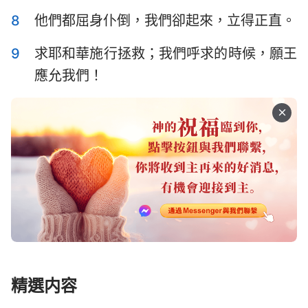
50
51
52
53
54
55
56
哈巴谷書
西番雅書
8
他們都屈身仆倒，我們卻起來，立得正直。
57
58
59
60
61
62
63
哈該書
撒迦利亞書
9
求耶和華施行拯救；我們呼求的時候，願王
64
65
66
67
68
69
70
瑪拉基書
應允我們！
71
72
73
74
75
76
77
78
79
80
81
82
83
84
85
86
87
88
89
90
91
92
93
94
95
96
97
98
99
100
101
102
103
104
105
106
107
108
109
110
111
112
113
114
115
116
117
118
119
120
121
122
123
124
125
126
精選内容
127
128
129
130
131
132
133