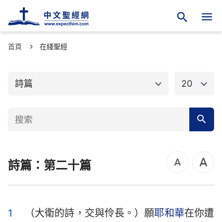
首頁
舊約聖經
在綫聖經
新約聖經
創世記
出埃及記
詩篇
20
利未記
民數記
申命記
約書亞記
士師記
路得記
詩篇：第二十篇
撒母耳記上
撒母耳記下
列王紀上
列王紀下
歷代志上
歷代志下
1
（大衛的詩，交與伶長。）願
耶和華
在你遭