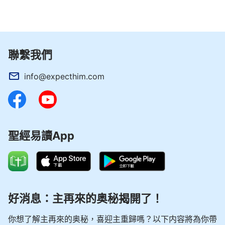
134
135
136
137
138
139
140
141
142
143
144
145
146
147
聯繫我們
148
149
150
info@expecthim.com
聖經易讀App
好消息：主再來的奥秘揭開了！
你想了解主再來的奥秘，喜迎主重歸嗎？以下内容將為你帶