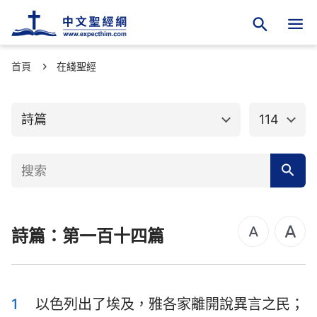
首頁
舊約聖經
在綫聖經
新約聖經
創世記
出埃及記
詩篇
114
利未記
民數記
申命記
約書亞記
士師記
路得記
詩篇：第一百十四篇
撒母耳記上
撒母耳記下
列王紀上
列王紀下
歷代志上
歷代志下
1
以色列出了埃及，雅各家離開說異言之民；