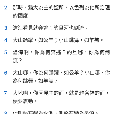
以斯拉記
尼希米記
2
那時，猶大為主的聖所，以色列為他所治理
的國度。
以斯帖記
約伯記
3
滄海看見就奔逃；約旦河也倒流。
詩篇
箴言
1
2
3
4
5
6
7
傳道書
雅歌
4
大山踴躍，如公羊；小山跳舞，如羊羔。
8
9
10
11
12
13
14
以賽亞書
耶利米書
5
滄海啊，你為何奔逃？約旦哪，你為何倒
15
16
17
18
19
20
21
流？
耶利米哀歌
以西結書
22
23
24
25
26
27
28
6
大山哪，你為何踴躍，如公羊？小山哪，你
但以理書
何西阿書
29
30
31
32
33
34
35
為何跳舞，如羊羔？
36
37
38
39
40
41
42
約珥書
阿摩司書
7
大地啊，你因見主的面，就是雅各神的面，
43
44
45
46
47
48
49
俄巴底亞書
約拿書
便要震動。
50
51
52
53
54
55
56
彌迦書
那鴻書
57
58
59
60
61
62
63
8
他叫磐石變為水池，叫堅石變為泉源。