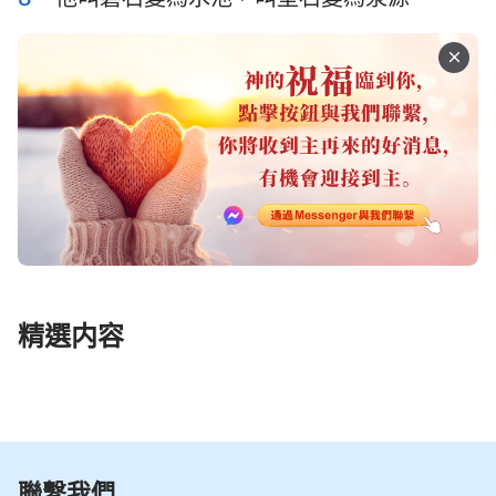
哈巴谷書
西番雅書
64
65
66
67
68
69
70
哈該書
撒迦利亞書
71
72
73
74
75
76
77
瑪拉基書
78
79
80
81
82
83
84
85
86
87
88
89
90
91
92
93
94
95
96
97
98
99
100
101
102
103
104
105
106
107
108
109
110
111
112
精選内容
113
114
115
116
117
118
119
120
121
122
123
124
125
126
127
128
129
130
131
132
133
134
135
136
137
138
139
140
聯繫我們