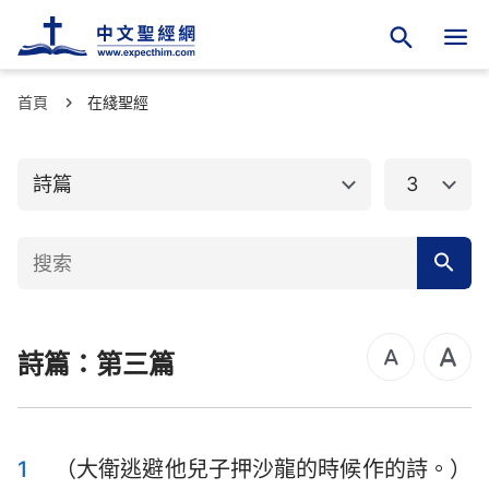
首頁
舊約聖經
在綫聖經
新約聖經
創世記
出埃及記
詩篇
3
利未記
民數記
申命記
約書亞記
士師記
路得記
詩篇：第三篇
撒母耳記上
撒母耳記下
列王紀上
列王紀下
歷代志上
歷代志下
1
（大衛逃避他兒子押沙龍的時候作的詩。）