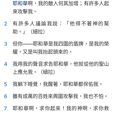
耶和華
啊，我的敵人何其加增；有許多人起
以斯拉記
尼希米記
來攻擊我。
以斯帖記
約伯記
2
有許多人議論我說：「他得不著神的幫
詩篇
箴言
助。」（細拉）
傳道書
雅歌
3
但你——耶和華是我四圍的盾牌，是我的榮
1
2
3
4
5
6
7
以賽亞書
耶利米書
耀，又是叫我抬起頭來的。
8
9
10
11
12
13
14
耶利米哀歌
以西結書
4
我用我的聲音求告耶和華，他就從他的聖山
15
16
17
18
19
20
21
上應允我。（細拉）
但以理書
何西阿書
22
23
24
25
26
27
28
約珥書
阿摩司書
5
我躺下睡覺，我醒著，耶和華都保佑我。
29
30
31
32
33
34
35
俄巴底亞書
約拿書
6
雖有成萬的百姓來周圍攻擊我，我也不怕。
36
37
38
39
40
41
42
彌迦書
那鴻書
7
耶和華啊，求你起來！我的神啊，求你救
43
44
45
46
47
48
49