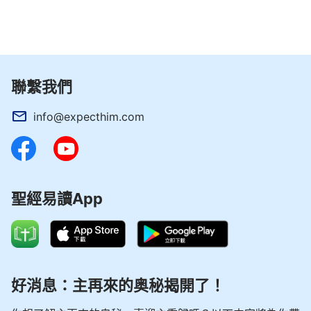
127
128
129
130
131
132
133
134
135
136
137
138
139
140
141
142
143
144
145
146
147
148
149
150
聯繫我們
info@expecthim.com
聖經易讀App
好消息：主再來的奥秘揭開了！