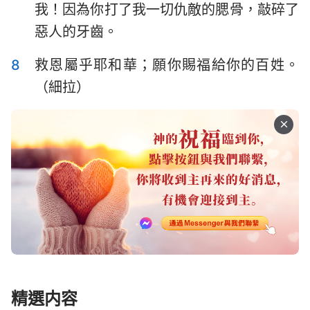
我！因為你打了我一切仇敵的腮骨，敲碎了
哈巴谷書
西番雅書
50
51
52
53
54
55
56
惡人的牙齒。
哈該書
撒迦利亞書
57
58
59
60
61
62
63
8
救恩屬乎耶和華；願你賜福給你的百姓。
64
65
66
67
68
69
70
瑪拉基書
（細拉）
71
72
73
74
75
76
77
78
79
80
81
82
83
84
85
86
87
88
89
90
91
92
93
94
95
96
97
98
99
100
101
102
103
104
105
106
107
108
109
110
111
112
113
114
115
116
117
118
119
120
121
122
123
124
125
126
精選内容