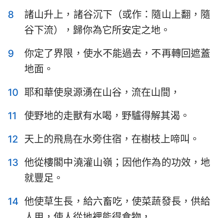
哈巴谷書
西番雅書
8
諸山升上，諸谷沉下（或作：隨山上翻，隨
哈該書
撒迦利亞書
谷下流），歸你為它所安定之地。
瑪拉基書
9
你定了界限，使水不能過去，不再轉回遮蓋
地面。
10
耶和華使泉源湧在山谷，流在山間，
11
使野地的走獸有水喝，野驢得解其渴。
12
天上的飛鳥在水旁住宿，在樹枝上啼叫。
13
他從樓閣中澆灌山嶺；因他作為的功效，地
就豐足。
14
他使草生長，給六畜吃，使菜蔬發長，供給
人用，使人從地裡能得食物，