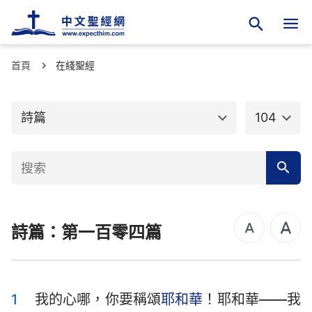
首頁
舊約聖經
在綫聖經
新約聖經
創世記
出埃及記
詩篇
104
利未記
民數記
申命記
約書亞記
士師記
路得記
詩篇：第一百零四篇
撒母耳記上
撒母耳記下
列王紀上
列王紀下
歷代志上
歷代志下
1
我的心哪，你要稱頌
耶和華
！耶和華——我