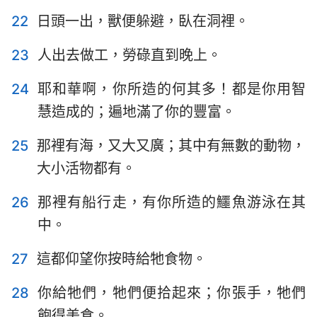
50
51
52
53
54
55
56
22
日頭一出，獸便躲避，臥在洞裡。
57
58
59
60
61
62
63
23
人出去做工，勞碌直到晚上。
64
65
66
67
68
69
70
24
耶和華啊，你所造的何其多！都是你用智
71
72
73
74
75
76
77
慧造成的；遍地滿了你的豐富。
78
79
80
81
82
83
84
25
那裡有海，又大又廣；其中有無數的動物，
85
86
87
88
89
90
91
大小活物都有。
92
93
94
95
96
97
98
26
那裡有船行走，有你所造的鱷魚游泳在其
99
100
101
102
103
104
105
中。
106
107
108
109
110
111
112
113
114
115
116
117
118
119
27
這都仰望你按時給牠食物。
120
121
122
123
124
125
126
28
你給牠們，牠們便拾起來；你張手，牠們
127
128
129
130
131
132
133
飽得美食。