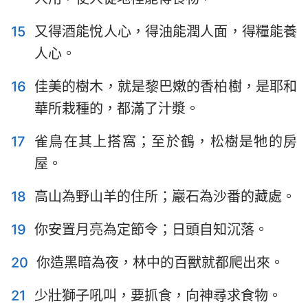
15
又得酒能悅人心，得油能潤人面，得糧能養
人心。
16
佳美的樹木，就是黎巴嫩的香柏樹，是耶和
華所栽種的，都滿了汁漿。
1
2
3
4
5
6
7
17
雀鳥在其上搭窩；至於鶴，松樹是牠的房
8
9
10
11
12
13
14
屋。
15
16
17
18
19
20
21
18
高山為野山羊的住所；巖石為沙番的藏處。
22
23
24
25
26
27
28
19
你安置月亮為定節令；日頭自知沉落。
29
30
31
32
33
34
35
20
你造黑暗為夜，林中的百獸就都爬出來。
36
37
38
39
40
41
42
43
44
45
46
47
48
49
21
少壯獅子吼叫，要抓食，向神尋求食物。