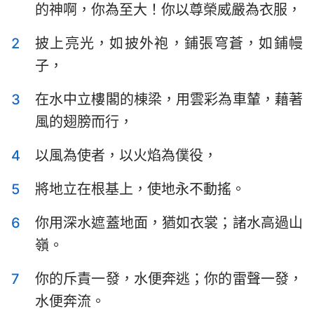
的神啊，你為至大！你以尊榮威嚴為衣服，
以斯拉記
尼希米記
2
披上亮光，如披外袍，鋪張穹蒼，如鋪幔
以斯帖記
約伯記
子，
詩篇
箴言
3
在水中立樓閣的棟梁，用雲彩為車輦，藉著
傳道書
雅歌
風的翅膀而行，
以賽亞書
耶利米書
4
以風為使者，以火焰為僕役，
耶利米哀歌
以西結書
5
將地立在根基上，使地永不動搖。
但以理書
何西阿書
6
你用深水遮蓋地面，猶如衣裳；諸水高過山
約珥書
阿摩司書
嶺。
俄巴底亞書
約拿書
7
你的斥責一發，水便奔逃；你的雷聲一發，
彌迦書
那鴻書
水便奔流。