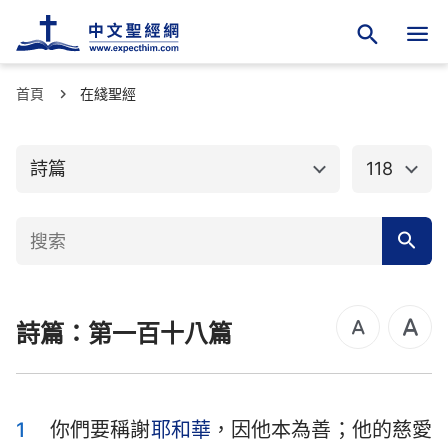
首頁
舊約聖經
在綫聖經
新約聖經
創世記
出埃及記
詩篇
118
利未記
民數記
申命記
約書亞記
士師記
路得記
詩篇：第一百十八篇
撒母耳記上
撒母耳記下
列王紀上
列王紀下
歷代志上
歷代志下
1
你們要稱謝
耶和華
，因他本為善；他的慈愛