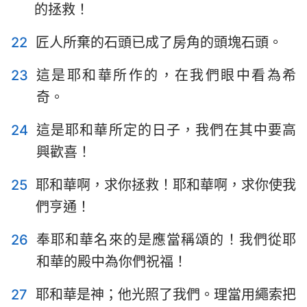
的拯救！
85
86
87
88
89
90
91
92
93
94
95
96
97
98
22
匠人所棄的石頭已成了房角的頭塊石頭。
99
100
101
102
103
104
105
23
這是耶和華所作的，在我們眼中看為希
106
107
108
109
110
111
112
奇。
113
114
115
116
117
118
119
24
這是耶和華所定的日子，我們在其中要高
120
121
122
123
124
125
126
興歡喜！
127
128
129
130
131
132
133
25
耶和華啊，求你拯救！耶和華啊，求你使我
134
135
136
137
138
139
140
們亨通！
141
142
143
144
145
146
147
26
奉耶和華名來的是應當稱頌的！我們從耶
148
149
150
和華的殿中為你們祝福！
27
耶和華是神；他光照了我們。理當用繩索把