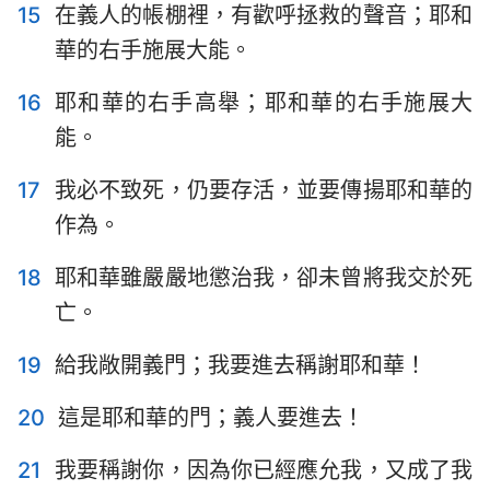
15
在義人的帳棚裡，有歡呼拯救的聲音；耶和
8
9
10
11
12
13
14
華的右手施展大能。
15
16
17
18
19
20
21
16
耶和華的右手高舉；耶和華的右手施展大
22
23
24
25
26
27
28
能。
29
30
31
32
33
34
35
17
我必不致死，仍要存活，並要傳揚耶和華的
36
37
38
39
40
41
42
作為。
43
44
45
46
47
48
49
18
耶和華雖嚴嚴地懲治我，卻未曾將我交於死
50
51
52
53
54
55
56
亡。
57
58
59
60
61
62
63
19
給我敞開義門；我要進去稱謝耶和華！
64
65
66
67
68
69
70
20
這是耶和華的門；義人要進去！
71
72
73
74
75
76
77
78
79
80
81
82
83
84
21
我要稱謝你，因為你已經應允我，又成了我