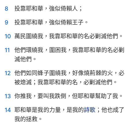
哈巴谷書
西番雅書
8
投靠耶和華，強似倚賴人；
哈該書
撒迦利亞書
9
投靠耶和華，強似倚賴王子。
瑪拉基書
10
萬民圍繞我，我靠耶和華的名必剿滅他們。
11
他們環繞我，圍困我，我靠耶和華的名必剿
滅他們。
12
他們如同蜂子圍繞我，好像燒荊棘的火，必
被熄滅；我靠耶和華的名，必剿滅他們。
13
你推我，要叫我跌倒，但耶和華幫助了我。
14
耶和華是我的力量，是我的
詩歌
；他也成了
我的拯救。
1
2
3
4
5
6
7