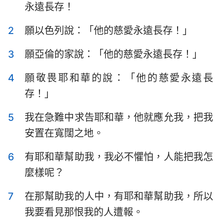
永遠長存！
以斯拉記
尼希米記
2
願以色列說：「他的慈愛永遠長存！」
以斯帖記
約伯記
3
願亞倫的家說：「他的慈愛永遠長存！」
詩篇
箴言
傳道書
雅歌
4
願敬畏耶和華的說：「他的慈愛永遠長
存！」
以賽亞書
耶利米書
5
我在急難中求告耶和華，他就應允我，把我
耶利米哀歌
以西結書
安置在寬闊之地。
但以理書
何西阿書
6
有耶和華幫助我，我必不懼怕，人能把我怎
約珥書
阿摩司書
麼樣呢？
俄巴底亞書
約拿書
7
在那幫助我的人中，有耶和華幫助我，所以
彌迦書
那鴻書
我要看見那恨我的人遭報。