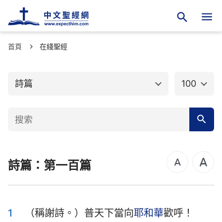
首頁
舊約聖經
在綫聖經
新約聖經
創世記
出埃及記
詩篇
100
利未記
民數記
申命記
約書亞記
士師記
路得記
詩篇：第一百篇
撒母耳記上
撒母耳記下
列王紀上
列王紀下
歷代志上
歷代志下
1
（稱謝詩。）普天下當向
耶和華
歡呼！