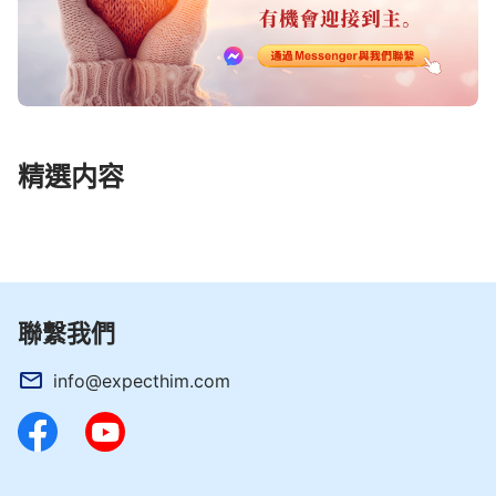
71
72
73
74
75
76
77
哈巴谷書
西番雅書
78
79
80
81
82
83
84
哈該書
撒迦利亞書
85
86
87
88
89
90
91
瑪拉基書
92
93
94
95
96
97
98
精選内容
99
100
101
102
103
104
105
106
107
108
109
110
111
112
113
114
115
116
117
118
119
120
121
122
123
124
125
126
聯繫我們
127
128
129
130
131
132
133
info@expecthim.com
134
135
136
137
138
139
140
141
142
143
144
145
146
147
148
149
150