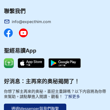
134
135
136
137
138
139
140
141
142
143
144
145
146
147
聯繫我們
148
149
150
info@expecthim.com
聖經易讀App
好消息：主再來的奥秘揭開了！
你想了解主再來的奥秘，喜迎主重歸嗎？以下内容將為你帶
來幫助。請點擊進入閲讀、觀看！
了解更多
通過Messenger與我們聯繫