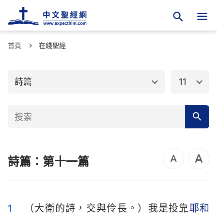
首頁
舊約聖經
在綫聖經
新約聖經
創世記
出埃及記
詩篇
11
利未記
民數記
申命記
約書亞記
士師記
路得記
詩篇：第十一篇
撒母耳記上
撒母耳記下
列王紀上
列王紀下
歷代志上
歷代志下
1
（大衛的詩，交與伶長。）我是投靠
耶和