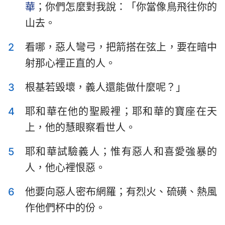
華
；你們怎麼對我說：「你當像鳥飛往你的
以斯拉記
尼希米記
山去。
以斯帖記
約伯記
2
看哪，惡人彎弓，把箭搭在弦上，要在暗中
詩篇
箴言
射那心裡正直的人。
傳道書
雅歌
1
2
3
4
5
6
7
3
根基若毀壞，義人還能做什麼呢？」
8
9
10
11
12
13
14
以賽亞書
耶利米書
4
耶和華在他的聖殿裡；耶和華的寶座在天
15
16
17
18
19
20
21
耶利米哀歌
以西結書
上，他的慧眼察看世人。
22
23
24
25
26
27
28
但以理書
何西阿書
5
耶和華試驗義人；惟有惡人和喜愛強暴的
29
30
31
32
33
34
35
約珥書
阿摩司書
人，他心裡恨惡。
36
37
38
39
40
41
42
俄巴底亞書
約拿書
6
他要向惡人密布網羅；有烈火、硫磺、熱風
43
44
45
46
47
48
49
作他們杯中的份。
彌迦書
那鴻書
50
51
52
53
54
55
56