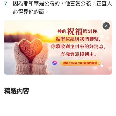
7
因為耶和華是公義的，他喜愛公義，正直人
哈巴谷書
西番雅書
57
58
59
60
61
62
63
必得見他的面。
64
65
66
67
68
69
70
哈該書
撒迦利亞書
71
72
73
74
75
76
77
瑪拉基書
78
79
80
81
82
83
84
85
86
87
88
89
90
91
92
93
94
95
96
97
98
99
100
101
102
103
104
105
106
107
108
109
110
111
112
113
114
115
116
117
118
119
精選内容
120
121
122
123
124
125
126
127
128
129
130
131
132
133