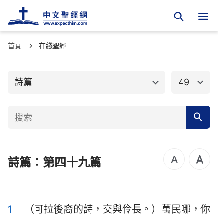
首頁
舊約聖經
在綫聖經
新約聖經
創世記
出埃及記
詩篇
49
利未記
民數記
申命記
約書亞記
士師記
路得記
詩篇：第四十九篇
撒母耳記上
撒母耳記下
列王紀上
列王紀下
歷代志上
歷代志下
1
（可拉後裔的詩，交與伶長。）萬民哪，你