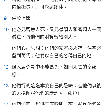
哈巴谷書
西番雅書
價值極貴，只可永遠罷休。
哈該書
撒迦利亞書
9
併於上節
瑪拉基書
10
他必見智慧人死，又見愚頑人和畜類人一同
1
2
3
4
5
6
7
滅亡，將他們的財貨留給別人。
8
9
10
11
12
13
14
11
他們心裡思想：他們的家室必永存，住宅必
15
16
17
18
19
20
21
留到萬代；他們以自己的名稱自己的地。
22
23
24
25
26
27
28
12
但人居尊貴中不能長久，如同死亡的畜類一
29
30
31
32
33
34
35
樣。
36
37
38
39
40
41
42
13
他們行的這道本為自己的愚昧；但他們以後
43
44
45
46
47
48
49
的人還佩服他們的話語。（細拉）
50
51
52
53
54
55
56
14
他們如同羊群派定下陰間；死亡必作他們的