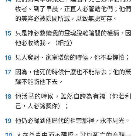
57
58
59
60
61
62
63
牧者。到了早晨，正直人必管轄他們；他們
64
65
66
67
68
69
70
的美容必被陰間所滅，以致無處可存。
71
72
73
74
75
76
77
15
只是神必救贖我的靈魂脫離陰間的權柄，因
78
79
80
81
82
83
84
他必收納我。（細拉）
85
86
87
88
89
90
91
16
見人發財、家室增榮的時候，你不要懼怕；
92
93
94
95
96
97
98
17
因為，他死的時候什麼也不能帶去；他的榮
99
100
101
102
103
104
105
耀不能隨他下去。
106
107
108
109
110
111
112
18
他活著的時候，雖然自誇為有福（你若利
113
114
115
116
117
118
119
己，人必誇獎你）；
120
121
122
123
124
125
126
19
他仍必歸到他歷代的祖宗那裡，永不見光。
127
128
129
130
131
132
133
134
135
136
137
138
139
140
20
人在尊貴中而不醒悟，就如死亡的畜類一