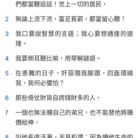
們都當聽這話！世上一切的居民，
以斯拉記
尼希米記
2
無論上流下流，富足貧窮，都當留心聽！
以斯帖記
約伯記
3
我口要說智慧的言語；我心要想通達的道
詩篇
箴言
理。
傳道書
雅歌
4
我要側耳聽比喻，用琴解謎語。
以賽亞書
耶利米書
5
在患難的日子，奸惡隨我腳跟，四面環繞
耶利米哀歌
以西結書
我，我何必懼怕？
但以理書
何西阿書
6
那些倚仗財貨自誇錢財多的人，
約珥書
阿摩司書
7
一個也無法贖自己的弟兄，也不能替他將贖
俄巴底亞書
約拿書
價給神，
彌迦書
那鴻書
8
叫他長遠活著，不見朽壞；因為贖他生命的