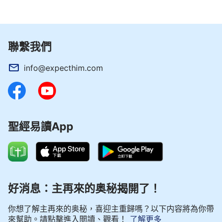
在設立他牧養教會時對他說：
『「約翰的兒子西門，
你愛我嗎？」……「你牧養我的羊。」』
（約21:16）
『我要把
天國
的鑰匙給你，凡你在地上所捆綁的，在
聯繫我們
天上也要捆綁；凡你在地上所釋放的，在天上也要釋
放。』
通過這些經文我們看到，神在每個
（太16:19）
info@expecthim.com
時代都會揀選設立一些人來配合他的工作，這些被神
揀選使用的人都是神親自設立的，有神的話為依據，
在他們的作工中都有神在維護，信神的人若順服他們
的作工與帶領才是真正的順服神。相反我們若抵擋或
聖經易讀App
不順服神設立使用的人就是在抵擋神，而且也會遭到
神的咒詛與懲罰。就像律法時代，摩西在按著神的旨
意帶領以色列人時，可拉、大坍一黨不順服摩西的帶
領遭到了神的毀滅。可見，我們若是抵擋定罪真正神
好消息：主再來的奥秘揭開了！
設立揀選的人肯定會觸犯神的性情。神是聖潔的，他
設立使用的人都是他看中的人，是合他心意的人，並
你想了解主再來的奥秘，喜迎主重歸嗎？以下内容將為你帶
不是有牧師證的，能講解聖經的人就是神設立揀選
來幫助。請點擊進入閲讀、觀看！
了解更多