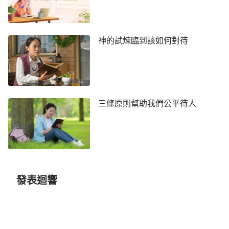
不順服真的會受到懲罰嗎？今天看了這個視頻我才對
「牧師都是神所設立的，順服牧師長老就是順服神，
因為在上有權柄的都是神所命的」這些說法有了一些
神的試煉臨到該如何對待
分辨，心裡感覺亮堂多了。
第二天張姊妹問我：「看完視頻有沒有什麼亮光
呀？咱們可以一起分享啊？」我很興奮地給張姊妹分
享了我的收穫：「原來牧師長老不是神設立的，保羅
三條原則幫助我們公平待人
的話不代表神的話。這些年我一直困惑這個問題，今
天總算明白一些了。」張姊妹說：「凡是神設立的都
有神的話為證，也有聖靈作工的印證。咱們可以回想
律法時代，神設立摩西帶領以色列民時，就有神的話
為證，就如聖經上記載：
『現在以色列人的哀聲達到
發表迴響
我耳中，我也看見埃及人怎樣欺壓他們。故此，我要
打發你去見法老，使你可以將我的百姓以色列人從埃
及領出來。』
還有
恩典
時代的
彼得
，神
（出3:9-10）