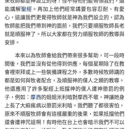
來牧師都是神設立的呀！怪不得他們能帶領我們，還
能講解
聖經
。再加上他們經常講要包容忍耐、有愛
心，這讓我們更覺得牧師就是神為我們設立的，認為
牧師能把我們帶到神的面前，我們只要順服牧師長老
就是順服神了。所以大家都在努力順服牧師的教導與
安排。
本來以為牧師會給我們帶來很多幫助，可一段時
間後，我們並沒有從他得到供應，每個星期除了在教
會裡崇拜或上一些裝備課程之外，多數時候牧師講的
都是如何與牧者配合，及順服神的僕人之類的教導。
他還應用了許多聖經上抵擋神的僕人遭神懲罰的例
子，例如：
摩西
的姐姐米利暗對摩西不敬，神讓她身
上長了大痲瘋病以懲罰米利暗。我們聽了都很害怕，
原來不順服牧師會有這樣嚴重的後果，如果抵擋他們
還會遭神咒詛啊！有時他在台上也會暗示我們不可以