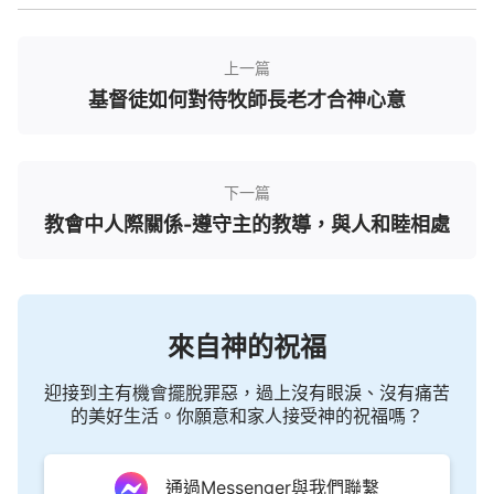
上一篇
基督徒如何對待牧師長老才合神心意
下一篇
後來牧師說自己受了聖靈的感動，聖靈告訴他要
教會中人際關係-遵守主的教導，與人和睦相處
去做生意並要揀選一些人來配合，以便用這個方式來
接觸人群擴展
福音
，如果公司賺到錢還可以奉獻給教
會等等。他說我丈夫也是被揀選的一個，我們以為他
說的就是出於神的，沒有多想就答應了。大家都分別
來自神的祝福
拿出錢創辦了一家淨水機公司，公司的一切安排及分
迎接到主有機會擺脫罪惡，過上沒有眼淚、沒有痛苦
配都是他一人說了算，因為要順服牧者，所以大家只
的美好生活。你願意和家人接受神的祝福嗎？
能配合及順從。可有時他的做法實在讓我們無法理
解，公司剛創辦，在資金有限的情況下他還貸款買了
通過Messenger與我們聯繫