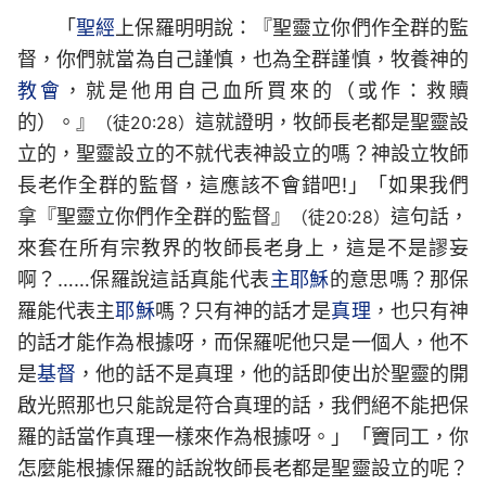
「
聖經
上保羅明明說：『聖靈立你們作全群的監
督，你們就當為自己謹慎，也為全群謹慎，牧養神的
教會
，就是他用自己血所買來的（或作：救贖
的）。』
這就證明，牧師長老都是聖靈設
（徒20:28）
立的，聖靈設立的不就代表神設立的嗎？神設立牧師
長老作全群的監督，這應該不會錯吧!」「如果我們
拿『聖靈立你們作全群的監督』
這句話，
（徒20:28）
來套在所有宗教界的牧師長老身上，這是不是謬妄
啊？……保羅說這話真能代表
主耶穌
的意思嗎？那保
羅能代表主
耶穌
嗎？只有神的話才是
真理
，也只有神
的話才能作為根據呀，而保羅呢他只是一個人，他不
是
基督
，他的話不是真理，他的話即使出於聖靈的開
啟光照那也只能說是符合真理的話，我們絕不能把保
羅的話當作真理一樣來作為根據呀。」「竇同工，你
怎麼能根據保羅的話說牧師長老都是聖靈設立的呢？