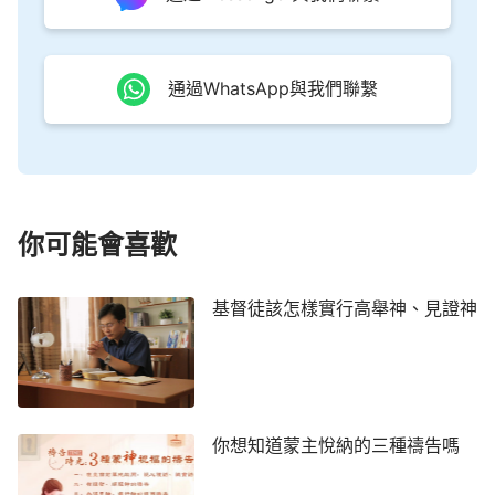
一輛名車，對我們說這樣有氣派，讓人看了對公司才
有
信心
。他還用我先生借來的信用卡來繳一些費用，
公司每個月都入不敷出，卡債越欠越多。看到牧師的
通過WhatsApp與我們聯繫
做法大家都感覺他是在追求世界潮流，不合主的心
意。因為聖經上說：「你們這些淫亂的人（原文是作
淫婦）哪，豈不知與世俗為友就是與神為敵嗎？所以
凡想要與世俗為友的，就是與神為敵了。」（雅
4:4）而且他在台上講道時還教導大家不要追求世界
你可能會喜歡
潮流，生活要節制，不可變成「卡奴」受債務所困。
看到他說的一套做的一套，我們從心裡感到失望和氣
基督徒該怎樣實行高舉神、見證神
憤，可想到牧師是神設立的，我們也不敢說什麼，最
後實在無法忍受，我和丈夫便離開這裡去了另一家教
會。
那時每當我想到牧師的種種表現心裡就非常困
你想知道蒙主悅納的三種禱告嗎
惑：牧師真是神設立的嗎？順服牧師真是順服神嗎？