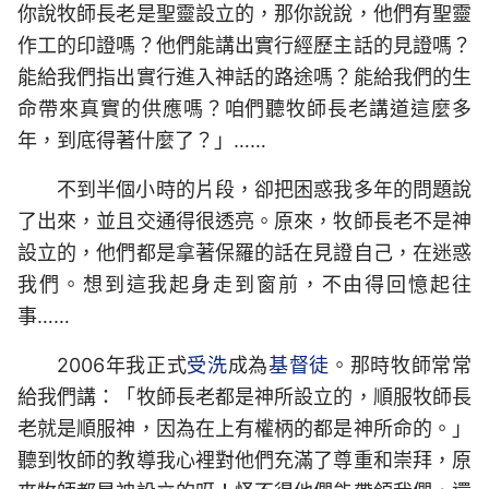
你說牧師長老是聖靈設立的，那你說說，他們有聖靈
作工的印證嗎？他們能講出實行經歷主話的見證嗎？
能給我們指出實行進入神話的路途嗎？能給我們的生
命帶來真實的供應嗎？咱們聽牧師長老講道這麼多
年，到底得著什麼了？」……
不到半個小時的片段，卻把困惑我多年的問題說
了出來，並且交通得很透亮。原來，牧師長老不是神
設立的，他們都是拿著保羅的話在見證自己，在迷惑
我們。想到這我起身走到窗前，不由得回憶起往
事……
2006年我正式
受洗
成為
基督徒
。那時牧師常常
給我們講：「牧師長老都是神所設立的，順服牧師長
老就是順服神，因為在上有權柄的都是神所命的。」
聽到牧師的教導我心裡對他們充滿了尊重和崇拜，原