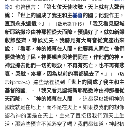
錄
》也曾預言：「
第七位天使吹號，天上就有大聲音
說：『世上的國成了我主和主
基督
的國；他要作王，
直到永永遠遠。』
」
「我又看見聖城
（啟示錄11:15）
新耶路撒冷由神那裡從天而降，預備好了，就如新婦
妝飾整齊，等候丈夫。我聽見有大聲音從寶座出來
說：『看哪，神的帳幕在人間。他要與人同住，他們
要做他的子民。神要親自與他們同在，作他們的神。
神要擦去他們一切的眼淚，不再有死亡，也不再有悲
哀、哭號、疼痛，因為以前的事都過去了。
』」
（啟
這些話裡提到「
世上的國成了我主和主
示錄21:2-4）
基督的國
」、「
我又看見聖城新耶路撒冷由神那裡從
天而降
」、「
神的帳幕在人間
」，這都足以證明神的
國度就是在地上，而不是在天上。如果按我們的想像
認為神的國是在天上，主來了直接接我們到天上生
活，那這些預言不就落空了嗎？我們都知道，神起初