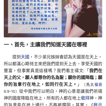
一、首先，主讓我們知道天國在哪裡
提到
天國
，不少弟兄姊妹會認為天國是在天上，
所以都滿心期待主來把我們提到天上去，享受天國的
豐富，但事實真是這樣嗎？我們看主禱文:「
我們在
天上的父，願人都尊你的名為聖；願你的國降臨；願
你的旨意行在地上，如同行在天上。
」
（馬太
福音
從中我們可以明白，神的心意是讓我們祈禱
6:9-10）
神的國度降臨在地上，所有的人都在地上
敬拜
神，神
的旨意能在地上通行，不再被攔阻。其實，《
啟示