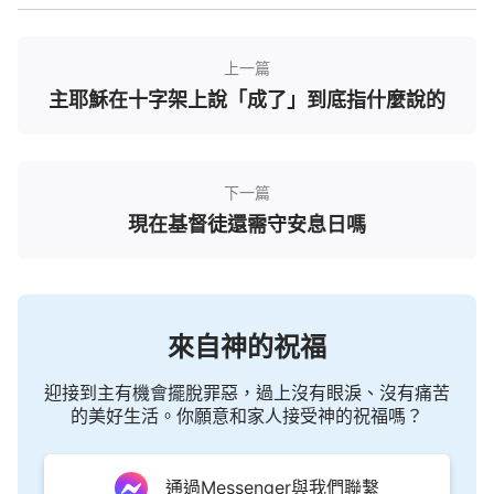
有一段話說：「
他要建的國度是他自己的國度，
上一篇
他要的人類是敬拜他的人類，是完全順服他的人類，
主耶穌在十字架上說「成了」到底指什麼說的
是有他榮耀的人類。若不將敗壞的人類拯救出來，他
造人的意義就化為烏有，他在人中間就不會再有權
柄，而且在地上也不會再有他的國度，若不將那些悖
下一篇
逆他的仇敵都毀滅他就不能得著完全的榮耀，也不會
現在基督徒還需守安息日嗎
在地上建立他的國度。將那些人類的悖逆者都徹底毀
滅，將那些被作成的都帶入安息之中，這就是他工作
完成的標誌，是他大功告成的標誌。人類都恢復了起
初的模樣，都能各盡其職、守其本位，順服神的一切
來自神的祝福
安排，這樣，神在地上就得著了一班敬拜他的人，他
迎接到主有機會擺脫罪惡，過上沒有眼淚、沒有痛苦
在地上也建立了敬拜他的國度。他在地上永遠得勝，
的美好生活。你願意和家人接受神的祝福嗎？
那些與他敵對的永遠滅亡，這就恢復了他起初造人的
心意，恢復了他造萬物的心意，也恢復了他在地的權
通過Messenger與我們聯繫
柄、在萬物中的權柄、在仇敵中間的權柄，這是他完