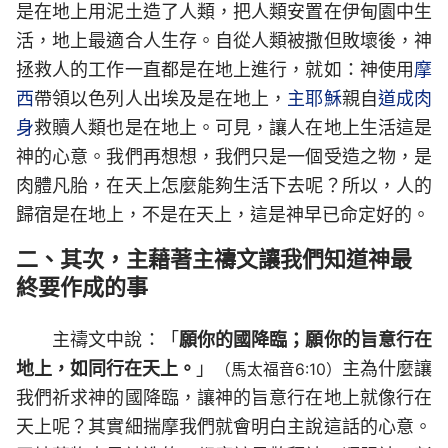
是在地上用泥土造了人類，把人類安置在伊甸園中生
活，地上最適合人生存。自從人類被撒但敗壞後，神
拯救人的工作一直都是在地上進行，就如：神使用
摩
西
帶領以色列人出埃及是在地上，
主耶穌
親自
道成肉
身
救贖人類也是在地上。可見，讓人在地上生活這是
神的心意。我們再想想，我們只是一個受造之物，是
肉體凡胎，在天上怎麼能夠生活下去呢？所以，人的
歸宿是在地上，不是在天上，這是神早已命定好的。
二、其次，主藉著主禱文讓我們知道神最
終要作成的事
主禱文中說：「
願你的國降臨；願你的旨意行在
地上，如同行在天上。
」
主為什麼讓
（馬太福音6:10）
我們祈求神的國降臨，讓神的旨意行在地上就像行在
天上呢？其實細揣摩我們就會明白主說這話的心意。