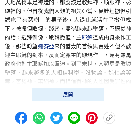
天地萬物本是神造的，都應該是敬拜神、順服神、彰
顯神的，但自從我們人類的祖先亞當、夏娃經撒但引
誘吃了善惡樹上的果子後，人從此就活在了撒但權
下，被撒但敗壞、踐踏，變得越來越墮落，不聽從神
的話，還拜偶像，敬拜撒但。主
耶穌
道成肉身來作工
後，那些盼望
彌賽亞
來的猶太的首領與百姓不但不歡
迎主耶穌的到來，反而定罪主的顯現作工，還有羅馬
政府也對主耶穌加以逼迫。到了末世，人類更是敗壞
墮落，越來越多的人相信科學、唯物論、進化論等
等，否認神、棄絕神，而相信有神的人也因受罪性的
捆綁，實行不出來主的話，還身不由己地追隨世界邪
展開
惡潮流，貪戀罪中之樂，活在犯罪認罪的循環往復
中，這樣的世界已經成了被撒但掌權的世界，人也已
被撒但佔有，已經不是起初敬拜神的人類。但神的心
願沒有變過，神還要拯救人類，使神的旨意能在地上
通行。