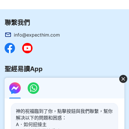
「
若有人聽見我的話不遵守，我
（約翰福音16:12-13）
不審判他。我來本不是要審判世界，乃是要拯救世
界。棄絕我、不領受我話的人，有審判他的，就是我
聯繫我們
所講的道在末日要審判他。
」
還
（約翰福音12:47-48）
有《啟示錄》預言：「
他大聲說：『應當敬畏神，將
info@expecthim.com
榮耀歸給他！因他施行審判的時候已經到了。應當敬
拜那創造天、地、海和眾水泉源的。
』」
（啟示錄
從中看到，神最終要發表各方面的話語來審判
14:7）
潔淨人類的罪，讓地上的人都成為敬拜神的人類，讓
聖經易讀App
整個世界都成為神的國，這是神的最終心意，是神在
末世要成就的。
所以，我們要想進入神的國，須尋求神的發聲說
好消息：主再來的奥秘揭開了！
話，接受神末世的審判工作，這樣我們才有機會進入
神的祝福臨到了你，點擊按鈕與我們聯繫，幫你
神為人類預備的美好歸宿中，承受神的祝福。
你想了解主再來的奥秘，喜迎主重歸嗎？以下内容將為你帶
解决以下的問題和困惑：
來幫助。請點擊進入閲讀、觀看！
了解更多
A．如何迎接主