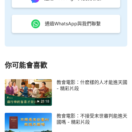
全得勝的標誌。從此人類便進入安息之中，進入人類
正軌的生活，神也與人一起進入永遠的安息之中，進
通過WhatsApp與我們聯繫
入永遠的神與人的生活之中。地上的污穢與悖逆消失
了，地上的哀號消失了，地上的所有與神敵對的都不
存在了，只有神與那些曾經他拯救的人存留，只有他
造的萬物存留。
」
（《神與人將一同進入安息之中》）
這些話說出了神經營計劃的最終心意，神要在地
你可能會喜歡
上建立他的國度，在神的作工結束之時，神要把我們
這些敗壞人類從撒但手裡拯救出來，作成順服神的人
教會電影：什麽樣的人才能進天國
- 精彩片段
來榮耀神的名，而那些抵擋、褻瀆、不接受神作工的
人就被毀滅在大災難中，這樣神的國才真正降臨在人
21:18
間了。世上所有抵擋神的撒但勢力都徹底被毀滅了，
地上不再有撒但的攪擾、苦害，不再有那些抵擋神的
教會電影：不接受末世審判能進天
國嗎 - 精彩片段
人，只有那些得潔淨的人存留了下來，這班人就是敬