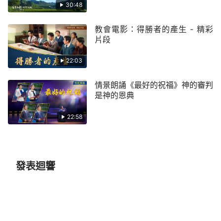
拜神、順服神、榮耀神名的人，神要把這些人帶入他
30:48
的國中，活在神的祝福之中，就像當初的亞當、夏娃
一樣生活在伊甸園裡，彰顯著神的榮耀。雖然我們還
教會電影：得勝者的產生 - 精彩
片段
生活在地上，但那時神與人就真正進入安息之中了，
神在天上帶領著人，把天上的豐富賜給人間，人在地
22:03
上享受著神的帶領，過上了屬天的生活，神與人永遠
情景朗誦《最好的祝福》神的審判
幸福地生活在一起，這也是神給我們預備的美好歸
是神的恩典
宿。這完全應驗了啟示錄的預言：「
神要擦去他們一
切的眼淚，不再有死亡，也不再有悲哀、哭號、疼
22:58
痛，因為以前的事都過去了。
」
（啟示錄21:4）
那我們怎樣才能進入神的國呢？主耶穌說：「
我
還有好些事要告訴你們，但你們現在擔當不了
（或
發表迴響
作：不能領會）
。只等
真理
的聖靈來了，他要引導你
們進入一切的真理；因為他不是憑自己說的，乃是把
他所聽見的都說出來，並要把將來的事告訴你們。
」