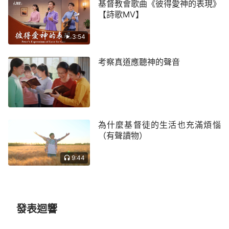
基督教會歌曲《彼得愛神的表現》
壞人類的心，使我們看清了撒但的實質及人類就是撒
【詩歌MV】
但的化身的真實面目。我們通過吃喝神話，追求真理
3:54
達到性情變化，接受神話語的審判、刑罰、試煉、熬
煉、對付、管教和修理，更加認識了主耶穌的再次來
考察真道應聽神的聲音
到正是為了結束這個邪惡的舊世界。讓我們從他聖潔
公義的性情中，感受他的威嚴、烈怒、審判、刑罰是
比恩典更大的更全面的祝福！因他要徹底拯救我們，
得著我們！神說：
「神作審判的工作不是三言兩語就
為什麼基督徒的生活也充滿煩惱
道盡人的本性的，而是來作長期的揭露、對付、修
（有聲讀物）
理，這各種方式的揭露、對付與修理並不是用一般的
9:44
語言能代替的，而是用人根本就沒有的真理來代替，
這樣的方式才叫審判，這樣的審判才能將人折服，才
能使人對神心服口服，而且對神有真正的認識。審判
工作帶來的是人對神本來面目的了解，帶來的是人對
發表迴響
悖逆真相的認識。審判工作使人對神的心意明白了許