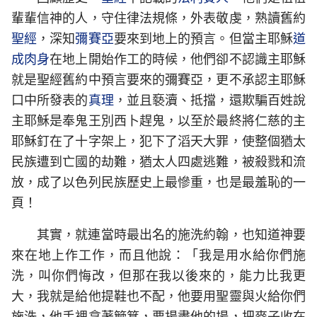
輩輩信神的人，守住律法規條，外表敬虔，熟讀舊約
聖經
，深知
彌賽亞
要來到地上的預言。但當主耶穌
道
成肉身
在地上開始作工的時候，他們卻不認識主耶穌
就是聖經舊約中預言要來的彌賽亞，更不承認主耶穌
口中所發表的
真理
，並且褻瀆、抵擋，還欺騙百姓說
主耶穌是奉鬼王別西卜趕鬼，以至於最終將仁慈的主
耶穌釘在了十字架上，犯下了滔天大罪，使整個猶太
民族遭到亡國的劫難，猶太人四處逃難，被殺戮和流
放，成了以色列民族歷史上最慘重，也是最羞恥的一
頁！
其實，就連當時最出名的施洗約翰，也知道神要
來在地上作工作，而且他說：「我是用水給你們施
洗，叫你們悔改，但那在我以後來的，能力比我更
大，我就是給他提鞋也不配，他要用聖靈與火給你們
施洗，他手裡拿著簸箕，要揚盡他的場，把麥子收在