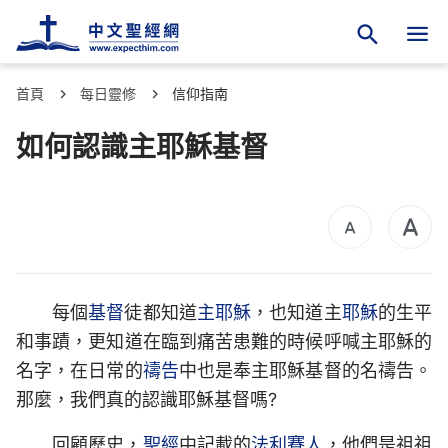
首頁
每日靈修
信仰指南
如何認識主耶穌基督
每個
基督
徒都知道
主耶穌
，也知道主
耶穌
的生平
和事蹟，更知道在臨到痛苦患難的時候呼喊主耶穌的
名字，在日常的
禱告
中也是奉主耶穌基督的名禱告。
那麼，我們真的認識耶穌基督嗎?
回顧歷史，
聖經
中記載的
法利賽人
，他們是祖祖