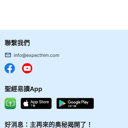
多，對神的工作宗旨明白了許多，對人所不能明白的
奧祕理解了許多，而且也使人認識了知道了人的敗壞
實質、敗壞根源，也使人發現了人的醜惡嘴臉。這些
工作的果效都是審判工作帶來的，因為審判工作的實
質其實就是神的真理、道路、生命向所有信他的人打
聯繫我們
開的工作。這工作就是神作的審判工作。如果你並不
看重這些真理，如果你總想迴避這些真理，總想在這
info@expecthim.com
些真理以外尋找新的出路，那我說你是罪大惡極的
人。你信神卻不尋找真理，不尋求神的心意，不喜愛
使你與神更相近的道，那我說你是逃避審判的人，你
是從白色大寶座前逃走的傀儡、叛徒，神是不會放過
聖經易讀App
任何一個從他眼中逃走的叛逆者的，這樣的人將會受
到更重的懲罰。來到神面前接受審判的人，而且是得
到潔淨的人，將永遠存活在神的國中，當然這是以後
的事了。」
好消息：主再來的奥秘揭開了！