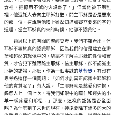
倉裡，把糠用不滅的火燒盡了。」但當他被下到監
裡，他還託人去向主耶穌打聽，問主耶穌是否是要來
的那一位，這說明他嘴上雖然知道彌賽亞要來的字句
道理，當主耶穌真的來的時候，他卻不認識他。
通過以上的有關的聖經查考，我們不難看出，信
耶穌不等於真的認識耶穌。因為我們的信是建立在渺
茫和超然的想像中的，絲毫不了解主耶穌的性情和實
質，才會犯下雖跟隨主耶穌，信主耶穌，卻不認識主
耶穌的錯誤。那麼，作為一個虔誠的
基督徒
，有沒有
思考過這樣一個問題：「如何才能真正認識主耶穌和
他的實質呢？」有人說，「主耶穌就是慈愛和憐憫，
饒恕人七十個七次，待我們如眼中的瞳仁和迷失的小
羊一樣疼愛和珍惜。」那麼，這樣的認識是否全面
呢？為什麼到了末世的現在，神還要降下諸多的大的