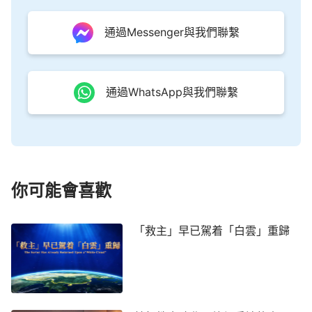
人棄絕的「嬰兒」，更是當代的滿載榮耀的全能神！
通過Messenger與我們聯繫
讓人都來在我的寶座前，看見我的榮顏，聽見我的發
聲，觀看我的作為，這是我的全部心意，是我計劃的
終極、高潮，也是我經營的宗旨，讓萬邦朝拜，萬口
通過WhatsApp與我們聯繫
承認，萬人信賴，萬民都歸服！」
通過讀神的話語，我們明白了全能神就是主耶穌
的再來，他親自揭示了神自己的性情與實質，發表了
威嚴、烈怒、審判和刑罰的公義聖潔的性情，讓人在
他的話語中找到生命性情變化的途徑，讓人在盡各樣
你可能會喜歡
的本分中去明白他對人類的真情實意與拯救人類的急
切盼望，糾正了我們對主耶穌性情的片面看法，使我
「救主」早已駕着「白雲」重歸
們知道神不僅是慈愛憐憫的神，有豐豐富富，難以數
計的
恩典
，也讓我們看到神又有獅子般的威嚴烈怒的
性情，不可觸犯！末世全能神帶來的是審判刑罰的真
理的言語，揭示了人類被撒但敗壞的真相，刺透了敗