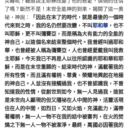
災難呢？難道說主耶穌改變了他的慈愛、憐憫的性情
了嗎？斷然不是！末世全能神的到來，揭開了這一奧
祕，神說：
「因此在末了的時代，就是最後的一個時
代來到之時，我的名仍然要改變，不叫
耶和華
，也不
叫耶穌，更不叫彌賽亞，而是稱為大有能力的全能的
神自己，以這個名來結束整個時代。我曾經叫過耶和
華，也曾經被人稱為彌賽亞，人也曾經愛戴我叫我救
主耶穌，今天我已不再是人以往所認識的耶和華和耶
穌，而是在末世重歸的、結束時代的神，滿載著我的
所有性情，而且滿有權柄、尊貴、榮耀地興起在地極
的神自己。人並沒有接觸過我，也不曾認識我，不曾
知道我的性情，從創世到如今，無一人見過我，這就
是末世向人顯現的但又隱祕在人中間的神，活靈活現
住在人的中間，如烈日，又如火焰，充滿能力，滿帶
著權柄，無一人一物不在我的話中被審判，在火的焚
燒之下無一人一物不被潔淨。最終，萬國必因著我的