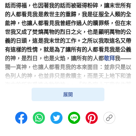
話而得福，也因著我的話而被砸得粉碎，讓末世所有
的人都看見我是救世主的重歸，我是征服全人類的全
能神，也讓人都看見我曾經作過人的贖罪祭，但在末
世我又成了焚燒萬物的烈日之火，也是顯明萬物的公
義的日頭，這是我末世的工作。之所以我取這名又帶
有這樣的性情，就是為了讓所有的人都看見我是公義
的神，是烈日，也是火焰，讓所有的人都
敬拜
我——
獨一真神，也讓人都看見我的本來面目：並非只是以
色列人的神，也並非只是救贖主，而是天上地下和滄
海中的所有受造之物的神。」「在全宇上下我在作著
我的工作，在東方猶如霹靂的巨聲不斷發出，震動了
展開
各邦各派，是我的發聲將人都帶到了今天，我是讓人
都因我的發聲而被征服，全都傾倒在此流中，都歸服
在我的面前，因我早已將榮耀從全地之上收回，在東
方重新發出。誰不盼望看見我的榮耀？誰不巴望我歸