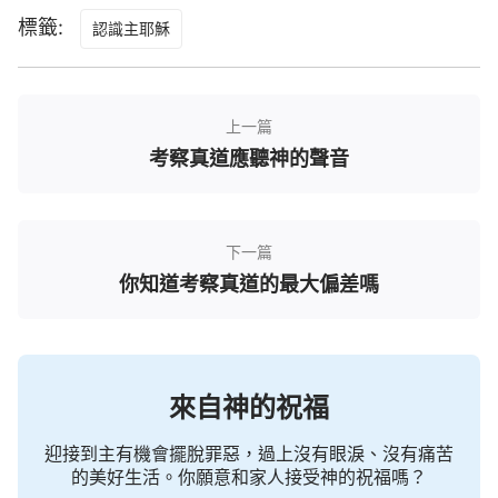
來？誰不渴慕我的再現？誰不思念我的可愛？誰能不
標籤:
認識主耶穌
就光而來？誰能不看見迦南的豐富？誰不盼望「救贖
主」的重歸？誰不仰慕大有能力者？我的發聲要在全
地傳揚，我要面對我的選民更多地發聲說話，猶如巨
上一篇
雷一樣震動山河，我是面對全宇說話，我也是面對人
考察真道應聽神的聲音
類說話。所以我口之言成了人的珍品，人都寶愛我的
說話。閃電是從東方直照到西方，我的言語叫人難捨
難離，也叫人難測，更叫人喜樂，猶如剛降生的嬰
下一篇
兒，人都歡喜快樂，慶賀我的來到，因著我的發聲，
你知道考察真道的最大偏差嗎
我要將人都帶到我的面前。從此我便正式進入人類之
中，讓人都來朝拜我，因著我的榮耀的發出，也因著
我口之言，讓人都來到我的面前，都看見閃電是從東
方發出，而且我也降在了東方的「橄欖山」上，早已
來自神的祝福
來在地上，不再是「猶太之子」，而是東方的閃電，
迎接到主有機會擺脫罪惡，過上沒有眼淚、沒有痛苦
因我早已復活，從人中間離開，又帶著榮耀顯在了人
的美好生活。你願意和家人接受神的祝福嗎？
間，我是萬世以前人所敬拜的，也是萬世以前以色列