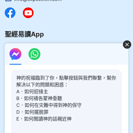
聖經易讀App
好消息：主再來的奥秘揭開了！
神的祝福臨到了你，點擊按鈕與我們聯繫，幫你
你想了解主再來的奥秘，喜迎主重歸嗎？以下内容將為你帶
解决以下的問題和困惑：
來幫助。請點擊進入閲讀、觀看！
了解更多
A．如何迎接主
B．如何禱告蒙神垂聽
通過Messenger與我們聯繫
C．如何在灾難中得到神的保守
D．如何擺脱罪
E．如何閲讀神的話親近神
關于我們
隱私權政策
網站聲明
關注我們
|
|
|