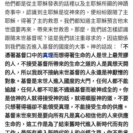
他們都是從主耶穌發表的話裡以及主耶穌所顯的神蹟
奇事中，認識到主耶穌是從神來的，便紛紛跟隨了主
耶穌，得著了主的救恩。我們都知道主耶穌預言他末
世還要再來，帶來末世救恩。那麼，我們該怎樣認識
跟隨末世基督呢？這是我們該注重尋求的，因這關係
到我們能否進入基督的國度的大事。神的話說：「
不
憑著基督口中的
真理
而想得著生命的人是世上最荒謬
的人，不接受基督所帶來的生命之道的人是異想天開
的人，所以我說不接納末世基督的人永遠是神厭憎的
對象。基督是末世人進入國度的大門，任何人都不能
逾越，任何人都不可能不通過基督而被神成全的。你
是信神的人就得接受神的話，就得順服神的道，不要
只想著得福卻不能領受真理，不能接受生命的供應。
基督末世來到是要向所有凡是真心相信他的人來供應
生命的，這工作是為了結束舊時代進入新時代而有的
工作，是所有進入新時代的人的必經之路，你不能承