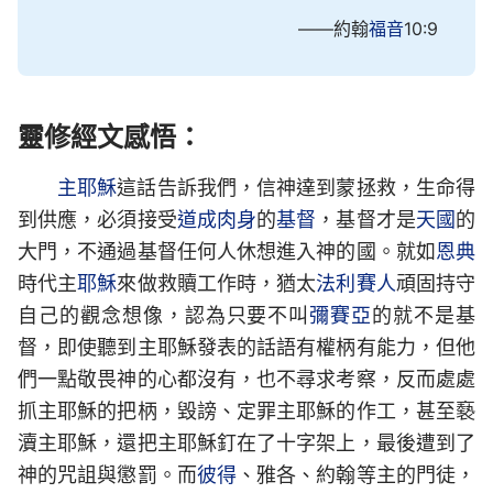
——約翰
福音
10:9
靈修經文感悟：
主耶穌
這話告訴我們，信神達到蒙拯救，生命得
到供應，必須接受
道成肉身
的
基督
，基督才是
天國
的
大門，不通過基督任何人休想進入神的國。就如
恩典
時代主
耶穌
來做救贖工作時，猶太
法利賽人
頑固持守
自己的觀念想像，認為只要不叫
彌賽亞
的就不是基
督，即使聽到主耶穌發表的話語有權柄有能力，但他
們一點敬畏神的心都沒有，也不尋求考察，反而處處
抓主耶穌的把柄，毀謗、定罪主耶穌的作工，甚至褻
瀆主耶穌，還把主耶穌釘在了十字架上，最後遭到了
神的咒詛與懲罰。而
彼得
、雅各、約翰等主的門徒，