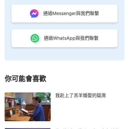
恩典時代，天主耶穌來在地上作工的時候，我們接受
耶穌的名是不是背叛上主雅威呢？」
通過Messenger與我們聯繫
聽到弟兄的問話，我心裡一驚，說：「那當然不
是了，天主耶穌和雅威是一位神啊。」
通過WhatsApp與我們聯繫
弟兄笑著說：「姊妹，既然『雅威』和『耶穌』
是一位神，為什麼『雅威』的名字會變成『耶穌』
呢？我們禱告天主幾十年，知道天主為什麼會叫『耶
穌』嗎？我們知道神名更換的奧祕嗎？」
你可能會喜歡
我沒有說話，心想：我上哪能知道這些奧祕啊？
我赴上了羔羊婚娶的筵席
楊弟兄見我不說話，就找了兩段全能神的話讓我
讀。
神取名叫雅威與耶穌的意義