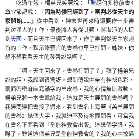
吃過午飯，楊弟兄笑著說：「
聖經
伯多祿前書4
章17節記載：『
因為時候已經到了，審判必從天主的
家開始……
』從中看到，神末世再來時還要作一步審
判潔淨人的工作，最後將人各從其類，將潔淨的人提
到
天國
。而且天主已經回來了，作了審判從天主家起
首的工作，默示錄預言的書卷也早已打開，姊妹，你
想不想看看天主的發聲說話啊？」
「啊，天主回來了，書卷打開了？」聽了楊弟兄
說的話，我感到很驚訝。想到傳說中帶有神祕色彩，
兩面密密麻麻寫滿字的羊皮卷，我的心情無比激動。
楊弟兄將一本書遞給我，這就是天主展開的書卷嗎？
我邊問邊把書接了過來，看到書名上寫著《羔羊展開
的書卷》幾個大字，我就迫不及待地翻開看，可當我
在書名下面看到「全能神教會出版」這幾個字眼，我
矇了，難道這個弟兄是全能神教會的？我的心中掠過