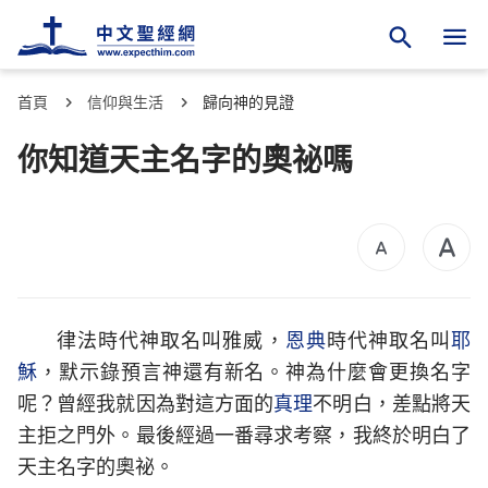
首頁
信仰與生活
歸向神的見證
你知道天主名字的奧祕嗎
律法時代神取名叫雅威，
恩典
時代神取名叫
耶
穌
，默示錄預言神還有新名。神為什麼會更換名字
呢？曾經我就因為對這方面的
真理
不明白，差點將天
主拒之門外。最後經過一番尋求考察，我終於明白了
天主名字的奧祕。