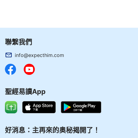
楊弟兄說：「從全能神的話中我們就能看到，神
在每個時代選用不同的名字都是有意義的，代表了神
在每個時代作的工作和發表的性情。律法時代，神的
名叫雅威，意思是能憐憫人、咒詛人，又能帶領人生
聯繫我們
活的神自己。因為那時的人不懂得怎麼在地上生活，
info@expecthim.com
也不懂得怎麼
敬拜
神，神才制定律法規範人的行為，
讓人知道什麼是善，什麼是惡，以及人該怎麼獻祭，
敬拜神等等。為了讓人能更好地守住律法，神需要以
威嚴烈怒，咒詛憐憫的性情向人顯現，對於觸犯律法
聖經易讀App
的，就會被石頭砸死或者被天火燒死；而對於遵守律
法聽神的話的人，神就給予憐憫，祝福。可到了律法
時代後期，人類越來越敗壞，逐漸守不住律法都面臨
被律法處死的危險，神只有以極大的憐憫慈愛包容人
的罪，人才有資格來到神面前。所以神在恩典時代向
好消息：主再來的奥秘揭開了！