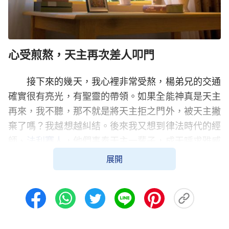
心受煎熬，天主再次差人叩門
接下來的幾天，我心裡非常受熬，楊弟兄的交通
確實很有亮光，有聖靈的帶領。如果全能神真是天主
再來，我不聽，那不就是將天主拒之門外，被天主撇
棄了嗎？我越想越糾結。後來我又想到律法時代的經
師、
法利賽人
，他們事奉天主一輩子，成天呼求雅威
的名，可是當天主耶穌來到人間作工時，他們卻持守
展開
自己的觀念，認為不叫默西亞就不接受，他們就抵
擋、定罪天主耶穌，還將天主耶穌釘在了十字架上。
前車之鑑，我可不能再走他們的錯誤道路啊！於是就
想我自己先看看那本書再說。