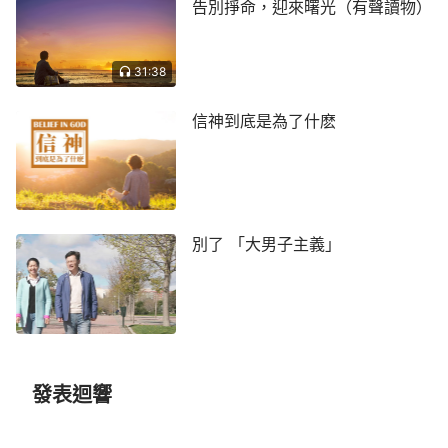
告別掙命，迎來曙光（有聲讀物）
我看到全能神說：「
為什麼
耶和華
與耶穌是一，
但他們卻在不同的時代叫不同的名呢？不都是因為工
作時代不同嗎？就一個名能將神的全部都代表了嗎？
31:38
這樣，只有在不同的時代來叫不同的名，以名來更換
信神到底是為了什麽
時代，以名來代替時代，因為沒有一個名能將神自己
代表得完全，只能將神的具有時代性的性情代表出
來，只要能將工作代表出來即可。所以，神能選用任
何一個適合他性情的名來代表整個時代。
」「『
耶和
華』這名是在以色列當中作工我所取的名，其原意就
別了 「大男子主義」
是能憐憫人、能咒詛人，又能帶領人生活的以色列人
（即神的選民）的神，是大有能力、滿有智慧的神；
『耶穌』本是以馬內利，原意是滿有慈愛、滿有憐憫
的救贖人的贖罪祭，他是作恩典時代工作的，是代表
恩典時代的，只能代表經營計劃當中一部分工作。
發表迴響
……每一個時代每一步作工，我的名都有代表意義，
不是無根無據的，就是每一個名都代表一個時代。
」