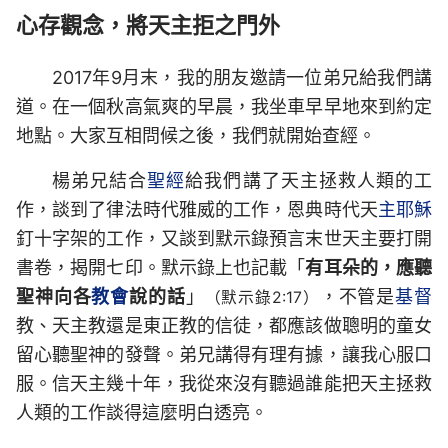
心存觀念，將天主拒之門外
2017年9月末，我的朋友邀請一位弟兄給我們講
道。在一個秋高氣爽的早晨，我坐車早早地來到約定
地點。大家互相問候之後，我們就開始查經。
楊弟兄結合
聖經
給我們講了天主拯救人類的工
作，談到了律法時代雅威的工作，恩典時代天
主耶穌
釘十字架的工作，又談到默示錄預言末世天主要打開
書卷，揭開七印。默示錄上也記載「
有耳朵的，應聽
聖神向各
教會
說的話
」
，不管是
基督
（默示錄2:17）
教、天主教還是東正教的信徒，都應該做聰明的童女
留心聽聖神的發聲。弟兄講得有理有據，讓我心服口
服。信天主幾十年，我從來沒有聽過誰能把天主拯救
人類的工作談得這麼明白透亮。