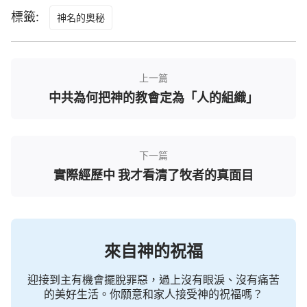
過了兩天，楊弟兄、張姊妹和一個天主教的方教
標籤:
神名的奧秘
友來店裡找我，之後方教友給我講了她是如何由悖逆
抵擋到定真全能神的，聽了方教友的經歷，我很受觸
動，這時我也願意和他們繼續聊。
上一篇
中共為何把神的教會定為「人的組織」
我敞開心說出自己的困惑：「我從小跟母親信天
主，禱告了半輩子天主耶穌的名，也享受很多天主的
祝福。可是有個問題我就不明白了，天主明明是叫耶
下一篇
穌，可現在你們卻說天主以『全能神』的名發聲說
實際經歷中 我才看清了牧者的真面目
話，怎麼會這樣呢？如果我接受了『全能神』的名，
不就背叛了天主嗎？」
楊弟兄平靜地對我說：「姊妹，我們聽說天主以
來自神的祝福
全能神的名作了新的工作，一時接受不了這也正常，
這是因著我們對這方面的真理不明白造成的。但我們
迎接到主有機會擺脫罪惡，過上沒有眼淚、沒有痛苦
不妨想一下，在律法時代神的名字叫雅威，可是到了
的美好生活。你願意和家人接受神的祝福嗎？