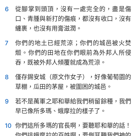
哈巴谷書
西番雅書
6
從腳掌到頭頂，沒有一處完全的，盡是傷
哈該書
撒迦利亞書
口、青腫與新打的傷痕，都沒有收口，沒有
纏裹，也沒有用膏滋潤。
瑪拉基書
7
你們的地土已經荒涼；你們的城邑被火焚
燬。你們的田地在你們眼前為外邦人所侵
吞，既被外邦人傾覆就成為荒涼。
8
僅存錫安城（原文作女子），好像葡萄園的
草棚，瓜田的茅屋，被圍困的城邑。
9
若不是萬軍之耶和華給我們稍留餘種，我們
早已像所多瑪、蛾摩拉的樣子了。
10
你們這所多瑪的官長啊，要聽耶和華的話！
你們這蛾摩拉的百姓啊，要側耳聽我們神的