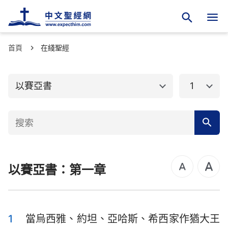
首頁
舊約聖經
在綫聖經
新約聖經
創世記
出埃及記
以賽亞書
1
利未記
民數記
申命記
約書亞記
士師記
路得記
以賽亞書：第一章
撒母耳記上
撒母耳記下
列王紀上
列王紀下
歷代志上
歷代志下
1
當烏西雅、約坦、亞哈斯、希西家作猶大王