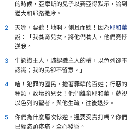
的時候，亞摩斯的兒子以賽亞得默示，論到
以斯拉記
尼希米記
猶大和耶路撒冷。
以斯帖記
約伯記
2
天哪，要聽！地啊，側耳而聽！因為
耶和華
詩篇
箴言
說：「我養育兒女，將他們養大，他們竟悖
傳道書
雅歌
逆我。
以賽亞書
耶利米書
3
牛認識主人，驢認識主人的槽，以色列卻不
認識；我的民卻不留意。」
耶利米哀歌
以西結書
4
嗐！犯罪的國民，擔著罪孽的百姓；行惡的
但以理書
何西阿書
種類，敗壞的兒女！他們離棄耶和華，藐視
約珥書
阿摩司書
以色列的聖者，與他生疏，往後退步。
俄巴底亞書
約拿書
5
你們為什麼屢次悖逆，還要受責打嗎？你們
彌迦書
那鴻書
已經滿頭疼痛，全心發昏。