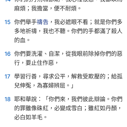
麻煩；我擔當，便不耐煩。
15
你們舉手
禱告
，我必遮眼不看；就是你們多
多地祈禱，我也不聽。你們的手都滿了殺人
的血。
16
你們要洗濯、自潔，從我眼前除掉你們的惡
1
2
3
4
5
6
7
行，要止住作惡，
8
9
10
11
12
13
14
17
學習行善，尋求公平，解救受欺壓的；給孤
15
16
17
18
19
20
21
兒伸冤，為寡婦辨屈。」
22
23
24
25
26
27
28
18
耶和華說：「你們來，我們彼此辯論。你們
29
30
31
32
33
34
35
的罪雖像硃紅，必變成雪白；雖紅如丹顏，
36
37
38
39
40
41
42
必白如羊毛。
43
44
45
46
47
48
49