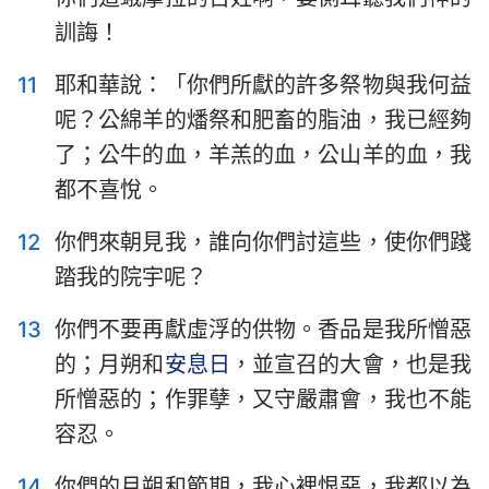
訓誨！
11
耶和華說：「你們所獻的許多祭物與我何益
呢？公綿羊的燔祭和肥畜的脂油，我已經夠
了；公牛的血，羊羔的血，公山羊的血，我
都不喜悅。
12
你們來朝見我，誰向你們討這些，使你們踐
踏我的院宇呢？
13
你們不要再獻虛浮的供物。香品是我所憎惡
的；月朔和
安息日
，並宣召的大會，也是我
所憎惡的；作罪孽，又守嚴肅會，我也不能
容忍。
14
你們的月朔和節期，我心裡恨惡，我都以為