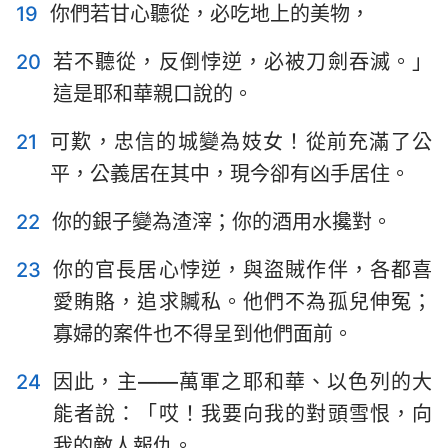
19
你們若甘心聽從，必吃地上的美物，
50
51
52
53
54
55
56
20
若不聽從，反倒悖逆，必被刀劍吞滅。」
57
58
59
60
61
62
63
這是耶和華親口說的。
64
65
66
21
可歎，忠信的城變為妓女！從前充滿了公
平，公義居在其中，現今卻有凶手居住。
22
你的銀子變為渣滓；你的酒用水攙對。
23
你的官長居心悖逆，與盜賊作伴，各都喜
愛賄賂，追求贓私。他們不為孤兒伸冤；
寡婦的案件也不得呈到他們面前。
24
因此，主——萬軍之耶和華、以色列的大
能者說：「哎！我要向我的對頭雪恨，向
我的敵人報仇。