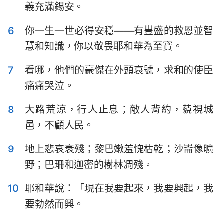
義充滿錫安。
哈巴谷書
西番雅書
哈該書
撒迦利亞書
6
你一生一世必得安穩——有豐盛的救恩並智
慧和知識，你以敬畏耶和華為至寶。
瑪拉基書
7
看哪，他們的豪傑在外頭哀號，求和的使臣
痛痛哭泣。
8
大路荒涼，行人止息；敵人背約，藐視城
邑，不顧人民。
9
地上悲哀衰殘；黎巴嫩羞愧枯乾；沙崙像曠
野；巴珊和迦密的樹林凋殘。
10
耶和華說：「現在我要起來，我要興起，我
要勃然而興。