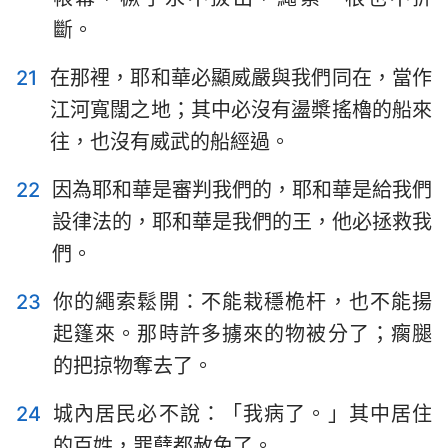
斷。
21
在那裡，耶和華必顯威嚴與我們同在，當作
江河寬闊之地；其中必沒有盪槳搖櫓的船來
往，也沒有威武的船經過。
22
因為耶和華是審判我們的，耶和華是給我們
設律法的，耶和華是我們的王，他必拯救我
們。
23
你的繩索鬆開：不能栽穩桅杆，也不能揚
起篷來。那時許多擄來的物被分了；瘸腿
的把掠物奪去了。
24
城內居民必不說：「我病了。」其中居住
的百姓，罪孽都赦免了。