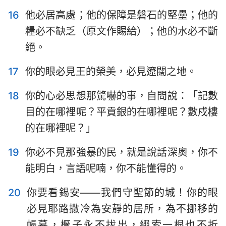
16
他必居高處；他的保障是磐石的堅壘；他的
22
23
24
25
26
27
28
糧必不缺乏（原文作賜給）；他的水必不斷
29
30
31
32
33
34
35
絕。
36
37
38
39
40
41
42
17
你的眼必見王的榮美，必見遼闊之地。
43
44
45
46
47
48
49
18
你的心必思想那驚嚇的事，自問說：「記數
50
51
52
53
54
55
56
目的在哪裡呢？平貢銀的在哪裡呢？數戍樓
57
58
59
60
61
62
63
的在哪裡呢？」
64
65
66
19
你必不見那強暴的民，就是說話深奧，你不
能明白，言語呢喃，你不能懂得的。
20
你要看錫安——我們守聖節的城！你的眼
必見耶路撒冷為安靜的居所，為不挪移的
帳幕，橛子永不拔出，繩索一根也不折