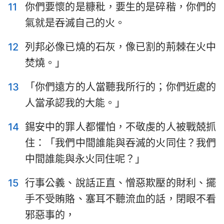
11
你們要懷的是糠秕，要生的是碎稭，你們的
氣就是吞滅自己的火。
12
列邦必像已燒的石灰，像已割的荊棘在火中
焚燒。」
13
「你們遠方的人當聽我所行的；你們近處的
人當承認我的大能。」
14
錫安中的罪人都懼怕，不敬虔的人被戰兢抓
住：「我們中間誰能與吞滅的火同住？我們
中間誰能與永火同住呢？」
15
行事公義、說話正直、憎惡欺壓的財利、擺
1
2
3
4
5
6
7
手不受賄賂、塞耳不聽流血的話，閉眼不看
8
9
10
11
12
13
14
邪惡事的，
15
16
17
18
19
20
21