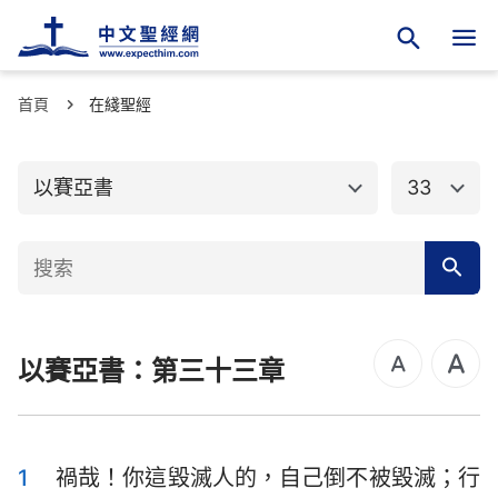
首頁
舊約聖經
在綫聖經
新約聖經
創世記
出埃及記
以賽亞書
33
利未記
民數記
申命記
約書亞記
士師記
路得記
以賽亞書：第三十三章
撒母耳記上
撒母耳記下
列王紀上
列王紀下
歷代志上
歷代志下
1
禍哉！你這毀滅人的，自己倒不被毀滅；行