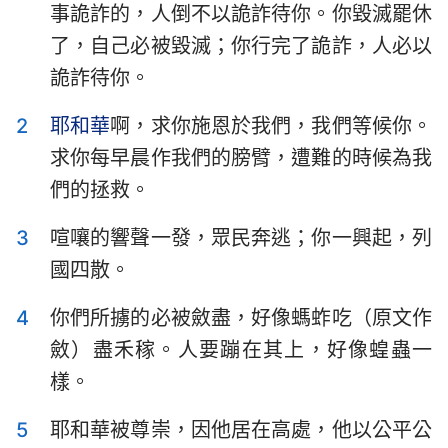
事詭詐的，人倒不以詭詐待你。你毀滅罷休
以斯拉記
尼希米記
了，自己必被毀滅；你行完了詭詐，人必以
以斯帖記
約伯記
詭詐待你。
詩篇
箴言
2
耶和華
啊，求你施恩於我們，我們等候你。
傳道書
雅歌
求你每早晨作我們的膀臂，遭難的時候為我
們的拯救。
以賽亞書
耶利米書
3
喧嚷的響聲一發，眾民奔逃；你一興起，列
耶利米哀歌
以西結書
國四散。
但以理書
何西阿書
4
你們所擄的必被斂盡，好像螞蚱吃（原文作
約珥書
阿摩司書
斂）盡禾稼。人要蹦在其上，好像蝗蟲一
俄巴底亞書
約拿書
樣。
彌迦書
那鴻書
5
耶和華被尊崇，因他居在高處，他以公平公