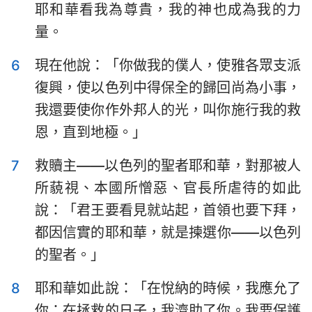
耶和華看我為尊貴，我的神也成為我的力
哈巴谷書
西番雅書
量。
哈該書
撒迦利亞書
6
現在他說：「你做我的僕人，使雅各眾支派
瑪拉基書
復興，使以色列中得保全的歸回尚為小事，
我還要使你作外邦人的光，叫你施行我的救
恩，直到地極。」
7
救贖主——以色列的聖者耶和華，對那被人
所藐視、本國所憎惡、官長所虐待的如此
說：「君王要看見就站起，首領也要下拜，
都因信實的耶和華，就是揀選你——以色列
的聖者。」
8
耶和華如此說：「在悅納的時候，我應允了
你；在拯救的日子，我濟助了你。我要保護