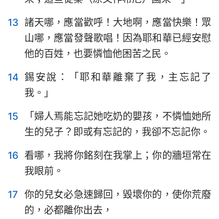
13
諸天哪，應當歡呼！大地啊，應當快樂！眾
山哪，應當發聲歌唱！因為耶和華已經安慰
他的百姓，也要憐恤他困苦之民。
14
錫安說：「耶和華離棄了我，主忘記了
我。」
15
「婦人焉能忘記她吃奶的嬰孩，不憐恤她所
1
2
3
4
5
6
7
生的兒子？即或有忘記的，我卻不忘記你。
8
9
10
11
12
13
14
15
16
17
18
19
20
21
16
看哪，我將你銘刻在我掌上；你的牆垣常在
我眼前。
22
23
24
25
26
27
28
29
30
31
32
33
34
35
17
你的兒女必急速歸回，毀壞你的，使你荒廢
的，必都離你出去，
36
37
38
39
40
41
42