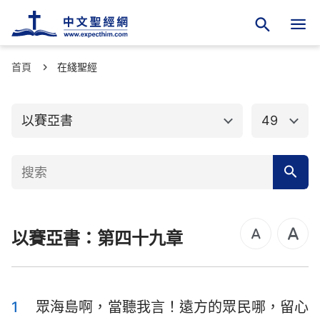
首頁
舊約聖經
在綫聖經
新約聖經
創世記
出埃及記
以賽亞書
49
利未記
民數記
申命記
約書亞記
士師記
路得記
以賽亞書：第四十九章
撒母耳記上
撒母耳記下
列王紀上
列王紀下
歷代志上
歷代志下
1
眾海島啊，當聽我言！遠方的眾民哪，留心