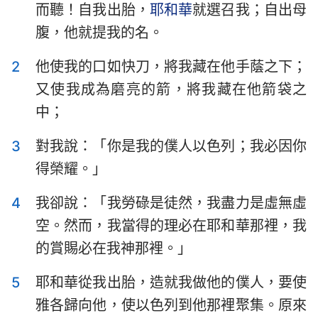
而聽！自我出胎，
耶和華
就選召我；自出母
以斯拉記
尼希米記
腹，他就提我的名。
以斯帖記
約伯記
2
他使我的口如快刀，將我藏在他手蔭之下；
詩篇
箴言
又使我成為磨亮的箭，將我藏在他箭袋之
傳道書
雅歌
中；
以賽亞書
耶利米書
3
對我說：「你是我的僕人以色列；我必因你
得榮耀。」
耶利米哀歌
以西結書
4
我卻說：「我勞碌是徒然，我盡力是虛無虛
但以理書
何西阿書
空。然而，我當得的理必在耶和華那裡，我
約珥書
阿摩司書
的賞賜必在我神那裡。」
俄巴底亞書
約拿書
5
耶和華從我出胎，造就我做他的僕人，要使
彌迦書
那鴻書
雅各歸向他，使以色列到他那裡聚集。原來