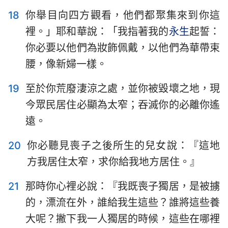
43
44
45
46
47
48
49
18
你舉目向四方觀看，他們都聚集來到你這
裡。」耶和華說：「我指著我的
永生
起誓：
50
51
52
53
54
55
56
你必要以他們為妝飾佩戴，以他們為華帶束
57
58
59
60
61
62
63
腰，像新婦一樣。
64
65
66
19
至於你荒廢淒涼之處，並你被毀壞之地，現
今眾民居住必顯為太窄；吞滅你的必離你遙
遠。
20
你必聽見喪子之後所生的兒女說：『這地
方我居住太窄，求你給我地方居住。』
21
那時你心裡必說：『我既喪子獨居，是被擄
的，漂流在外，誰給我生這些？誰將這些養
大呢？撇下我一人獨居的時候，這些在哪裡