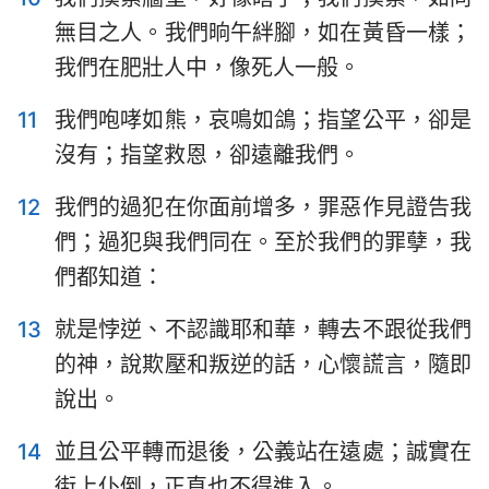
無目之人。我們晌午絆腳，如在黃昏一樣；
我們在肥壯人中，像死人一般。
11
我們咆哮如熊，哀鳴如鴿；指望公平，卻是
沒有；指望救恩，卻遠離我們。
12
我們的過犯在你面前增多，罪惡作見證告我
們；過犯與我們同在。至於我們的罪孽，我
1
2
3
4
5
6
7
們都知道：
8
9
10
11
12
13
14
13
就是悖逆、不認識耶和華，轉去不跟從我們
15
16
17
18
19
20
21
的神，說欺壓和叛逆的話，心懷謊言，隨即
22
23
24
25
26
27
28
說出。
29
30
31
32
33
34
35
14
並且公平轉而退後，公義站在遠處；誠實在
36
37
38
39
40
41
42
街上仆倒，正直也不得進入。