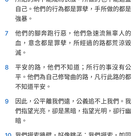
哈巴谷書
西番雅書
自己。他們的行為都是罪孽，手所做的都是
哈該書
撒迦利亞書
強暴。
瑪拉基書
7
他們的腳奔跑行惡，他們急速流無辜人的
血，意念都是罪孽，所經過的路都荒涼毀
滅。
8
平安的路，他們不知道；所行的事沒有公
平。他們為自己修彎曲的路，凡行此路的都
不知道平安。
9
因此，公平離我們遠，公義追不上我們。我
們指望光亮，卻是黑暗，指望光明，卻行幽
暗。
10
我們摸索牆壁，好像瞎子；我們摸索，如同