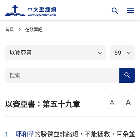
首頁
舊約聖經
在綫聖經
新約聖經
創世記
出埃及記
以賽亞書
59
利未記
民數記
申命記
約書亞記
士師記
路得記
以賽亞書：第五十九章
撒母耳記上
撒母耳記下
列王紀上
列王紀下
歷代志上
歷代志下
1
耶和華
的膀臂並非縮短，不能拯救，耳朵並