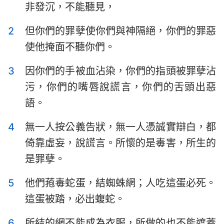
非發沉，不能聽見，
以斯拉記
尼希米記
2
但你們的罪孽使你們與神隔絕，你們的罪惡
以斯帖記
約伯記
使他掩面不聽你們。
詩篇
箴言
3
因你們的手被血沾染，你們的指頭被罪孽沾
傳道書
雅歌
污，你們的嘴唇說謊言，你們的舌頭出惡
以賽亞書
耶利米書
語。
耶利米哀歌
以西結書
4
無一人按公義告狀，無一人憑誠實辯白，都
倚靠虛妄，說謊言。所懷的是毒害，所生的
但以理書
何西阿書
是罪孽。
約珥書
阿摩司書
5
他們菢毒蛇蛋，結蜘蛛網；人吃這蛋必死。
俄巴底亞書
約拿書
這蛋被踏，必出蝮蛇。
彌迦書
那鴻書
6
所結的網不能成為衣服，所做的也不能遮蓋