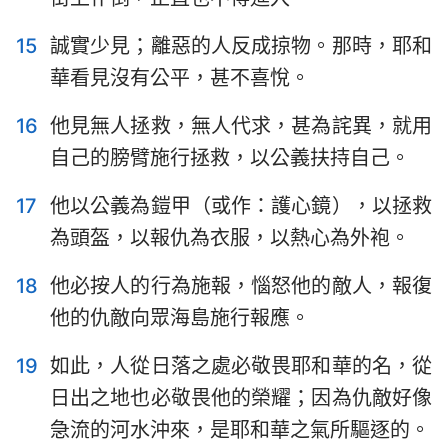
43
44
45
46
47
48
49
15
誠實少見；離惡的人反成掠物。那時，耶和
50
51
52
53
54
55
56
華看見沒有公平，甚不喜悅。
57
58
59
60
61
62
63
16
他見無人拯救，無人代求，甚為詫異，就用
64
65
66
自己的膀臂施行拯救，以公義扶持自己。
17
他以公義為鎧甲（或作：護心鏡），以拯救
為頭盔，以報仇為衣服，以熱心為外袍。
18
他必按人的行為施報，惱怒他的敵人，報復
他的仇敵向眾海島施行報應。
19
如此，人從日落之處必敬畏耶和華的名，從
日出之地也必敬畏他的榮耀；因為仇敵好像
急流的河水沖來，是耶和華之氣所驅逐的。