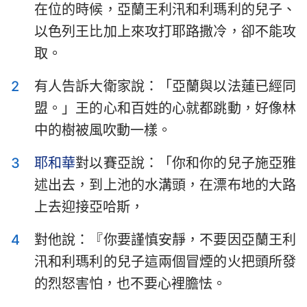
在位的時候，亞蘭王利汛和利瑪利的兒子、
以斯拉記
尼希米記
以色列王比加上來攻打耶路撒冷，卻不能攻
以斯帖記
約伯記
取。
詩篇
箴言
2
有人告訴大衛家說：「亞蘭與以法蓮已經同
傳道書
雅歌
盟。」王的心和百姓的心就都跳動，好像林
中的樹被風吹動一樣。
以賽亞書
耶利米書
3
耶和華
對以賽亞說：「你和你的兒子施亞雅
耶利米哀歌
以西結書
述出去，到上池的水溝頭，在漂布地的大路
但以理書
何西阿書
上去迎接亞哈斯，
約珥書
阿摩司書
4
對他說：『你要謹慎安靜，不要因亞蘭王利
俄巴底亞書
約拿書
汛和利瑪利的兒子這兩個冒煙的火把頭所發
的烈怒害怕，也不要心裡膽怯。
彌迦書
那鴻書