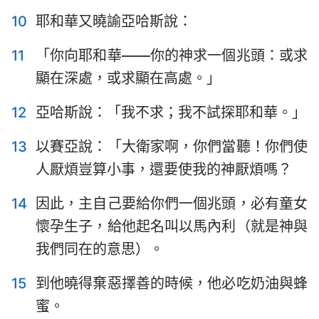
10
耶和華又曉諭亞哈斯說：
11
「你向耶和華——你的神求一個兆頭：或求
顯在深處，或求顯在高處。」
12
亞哈斯說：「我不求；我不試探耶和華。」
13
以賽亞說：「大衛家啊，你們當聽！你們使
人厭煩豈算小事，還要使我的神厭煩嗎？
14
因此，主自己要給你們一個兆頭，必有童女
懷孕生子，給他起名叫以馬內利（就是神與
我們同在的意思）。
1
2
3
4
5
6
7
8
9
10
11
12
13
14
15
到他曉得棄惡擇善的時候，他必吃奶油與蜂
蜜。
15
16
17
18
19
20
21