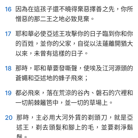
22
23
24
25
26
27
28
16
因為在這孩子還不曉得棄惡擇善之先，你所
憎惡的那二王之地必致見棄。
29
30
31
32
33
34
35
36
37
38
39
40
41
42
17
耶和華必使亞述王攻擊你的日子臨到你和你
的百姓，並你的父家，自從以法蓮離開猶大
43
44
45
46
47
48
49
以來，未曾有這樣的日子。
50
51
52
53
54
55
56
18
那時，耶和華要發嘶聲，使埃及江河源頭的
57
58
59
60
61
62
63
蒼蠅和亞述地的蜂子飛來；
64
65
66
19
都必飛來，落在荒涼的谷內、磐石的穴裡和
一切荊棘籬笆中，並一切的草場上。
20
那時，主必用大河外賃的剃頭刀，就是亞
述王，剃去頭髮和腳上的毛，並要剃淨鬍
鬚。