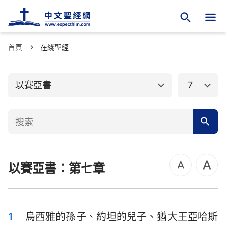
首頁
舊約聖經
在綫聖經
新約聖經
創世記
出埃及記
以賽亞書
7
利未記
民數記
申命記
約書亞記
士師記
路得記
以賽亞書：第七章
撒母耳記上
撒母耳記下
列王紀上
列王紀下
歷代志上
歷代志下
1
烏西雅的孫子、約坦的兒子、猶大王亞哈斯