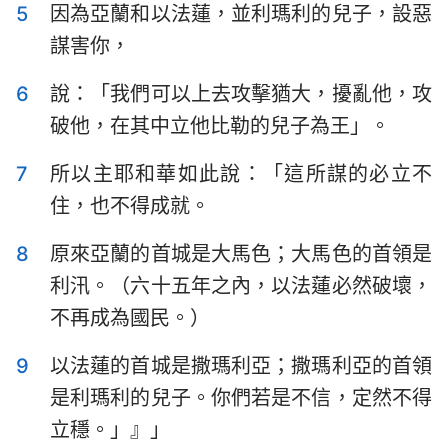
5
因為亞蘭和以法蓮，並利瑪利的兒子，設惡
哈巴谷書
西番雅書
謀害你，
哈該書
撒迦利亞書
6
說：「我們可以上去攻擊猶大，擾亂他，攻
瑪拉基書
破他，在其中立他比勒的兒子為王」。
7
所以主耶和華如此說：「這所謀的必立不
住，也不得成就。
8
原來亞蘭的首城是大馬色；大馬色的首領是
利汛。（六十五年之內，以法蓮必然破壞，
不再成為國民。）
9
以法蓮的首城是撒瑪利亞；撒瑪利亞的首領
是利瑪利的兒子。你們若是不信，定然不得
立穩。」』」