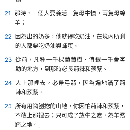
21
那時，一個人要養活一隻母牛犢，兩隻母綿
羊；
22
因為出的奶多，他就得吃奶油，在境內所剩
的人都要吃奶油與蜂蜜。
23
從前，凡種一千棵葡萄樹、值銀一千舍客
勒的地方，到那時必長荊棘和蒺藜。
24
人上那裡去，必帶弓箭，因為遍地滿了荊
棘和蒺藜。
25
所有用鋤刨挖的山地，你因怕荊棘和蒺藜，
不敢上那裡去；只可成了放牛之處，為羊踐
踏之地。」