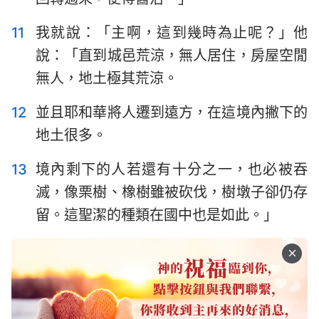
29
30
31
32
33
34
35
36
37
38
39
40
41
42
11
我就說：「主啊，這到幾時為止呢？」他
說：「直到城邑荒涼，無人居住，房屋空閒
43
44
45
46
47
48
49
無人，地土極其荒涼。
50
51
52
53
54
55
56
12
並且耶和華將人遷到遠方，在這境內撇下的
57
58
59
60
61
62
63
地土很多。
64
65
66
13
境內剩下的人若還有十分之一，也必被吞
滅，像栗樹、橡樹雖被砍伐，樹墩子卻仍存
留。這聖潔的種類在國中也是如此。」