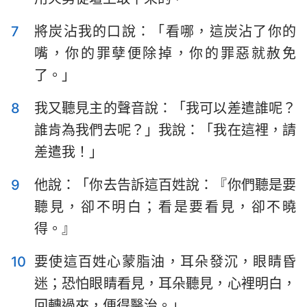
哈巴谷書
西番雅書
7
將炭沾我的口說：「看哪，這炭沾了你的
哈該書
撒迦利亞書
嘴，你的罪孽便除掉，你的罪惡就赦免
瑪拉基書
了。」
8
我又聽見主的聲音說：「我可以差遣誰呢？
誰肯為我們去呢？」我說：「我在這裡，請
差遣我！」
9
他說：「你去告訴這百姓說：『你們聽是要
1
2
3
4
5
6
7
聽見，卻不明白；看是要看見，卻不曉
8
9
10
11
12
13
14
得。』
15
16
17
18
19
20
21
10
要使這百姓心蒙脂油，耳朵發沉，眼睛昏
22
23
24
25
26
27
28
迷；恐怕眼睛看見，耳朵聽見，心裡明白，
回轉過來，便得醫治。」