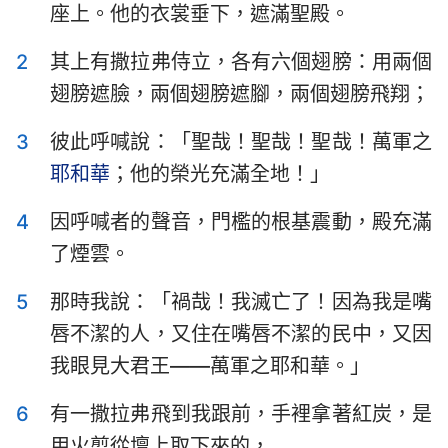
座上。他的衣裳垂下，遮滿聖殿。
以斯拉記
尼希米記
2
其上有撒拉弗侍立，各有六個翅膀：用兩個
以斯帖記
約伯記
翅膀遮臉，兩個翅膀遮腳，兩個翅膀飛翔；
詩篇
箴言
3
彼此呼喊說：「聖哉！聖哉！聖哉！萬軍之
傳道書
雅歌
耶和華
；他的榮光充滿全地！」
以賽亞書
耶利米書
4
因呼喊者的聲音，門檻的根基震動，殿充滿
耶利米哀歌
以西結書
了煙雲。
但以理書
何西阿書
5
那時我說：「禍哉！我滅亡了！因為我是嘴
約珥書
阿摩司書
唇不潔的人，又住在嘴唇不潔的民中，又因
我眼見大君王——萬軍之耶和華。」
俄巴底亞書
約拿書
6
有一撒拉弗飛到我跟前，手裡拿著紅炭，是
彌迦書
那鴻書
用火剪從壇上取下來的，