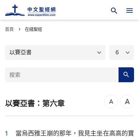
首頁
舊約聖經
在綫聖經
新約聖經
創世記
出埃及記
以賽亞書
6
利未記
民數記
申命記
約書亞記
士師記
路得記
以賽亞書：第六章
撒母耳記上
撒母耳記下
列王紀上
列王紀下
歷代志上
歷代志下
1
當烏西雅王崩的那年，我見主坐在高高的寶