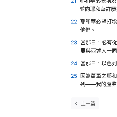
21
耶和華必被埃及
並向耶和華許願
22
耶和華必擊打
他們。
23
當那日，必有
要與亞述人一同
24
當那日，以色列
25
因為萬軍之耶
列——我的產業
上一篇