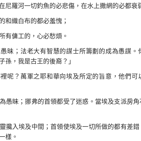
在尼羅河一切釣魚的必悲傷，在水上撒網的必都衰
以西結書
約翰三書
猶
的和織白布的都必羞愧；
何西阿書
啟示錄
所有傭工的，心必愁煩。
阿摩司書
其愚昧；法老大有智慧的謀士所籌劃的成為愚謀。
約拿書
子孫，我是古王的後裔？」
那鴻書
哪裡呢？萬軍之耶和華向埃及所定的旨意，他們可
西番雅書
撒迦利亞書
為愚昧；挪弗的首領都受了迷惑。當埃及支派房角
靈攙入埃及中間；首領使埃及一切所做的都有差錯
一樣。