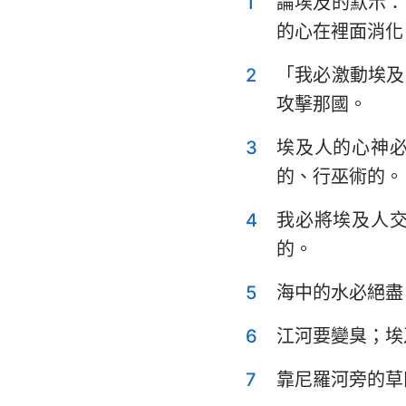
1
論埃及的默示：
利未記
的心在裡面消化
申命記
2
「我必激動埃及
士師記
攻擊那國。
撒母耳記上
3
埃及人的心神
列王紀上
的、行巫術的。
歷代志上
4
我必將埃及人
以斯拉記
的。
以斯帖記
5
海中的水必絕盡
詩篇
6
江河要變臭；埃
傳道書
7
靠尼羅河旁的草
以賽亞書