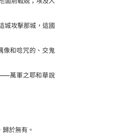
他面前戰兢；埃及人
翰福音
35
馬書
42
這城攻擊那城，這國
林多後書
49
弗所書
56
偶像和唸咒的、交鬼
羅西書
63
撒羅尼迦後書
——萬軍之耶和華說
摩太後書
利門書
各書
得後書
，歸於無有。
翰二書