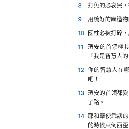
8
打魚的必哀哭，
耶利米哀歌
9
用梳好的麻造物
但以理書
10
國柱必被打碎，
約珥書
11
瑣安的首領極
俄巴底亞書
「我是智慧人的
彌迦書
12
你的智慧人在
哈巴谷書
吧！
哈該書
13
瑣安的首領都變
瑪拉基書
了路。
14
耶和華使乖謬的
的時候東倒西歪