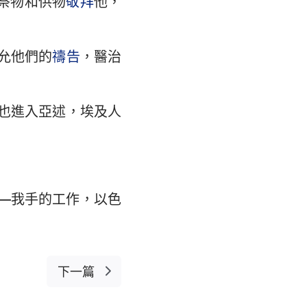
祭物和供物
敬拜
他，
允他們的
禱告
，醫治
也進入亞述，埃及人
—我手的工作，以色
下一篇