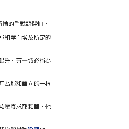
所掄的手戰兢懼怕。
耶和華向埃及所定的
起誓。有一城必稱為
有為耶和華立的一根
欺壓哀求耶和華，他