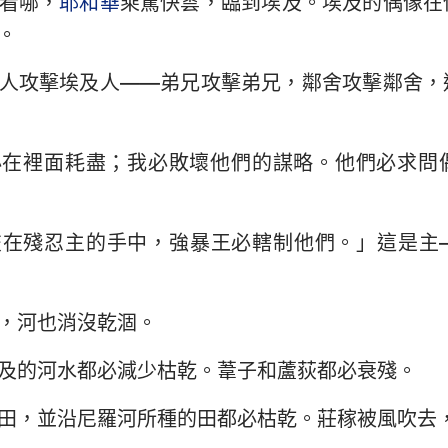
看哪，
耶和華
乘駕快雲，臨到埃及。埃及的偶像在
民數記
路加福音
約
。
29
30
31
32
33
34
約書亞記
使徒行傳
羅
36
37
38
39
40
41
人攻擊埃及人——弟兄攻擊弟兄，鄰舍攻擊鄰舍，
路得記
哥林多前書
哥
43
44
45
46
47
48
撒母耳記下
加拉太書
以
50
51
52
53
54
55
必在裡面耗盡；我必敗壞他們的謀略。他們必求問
列王紀下
腓立比書
歌
57
58
59
60
61
62
歷代志下
帖撒羅尼迦前書
帖
64
65
66
交在殘忍主的手中，強暴王必轄制他們。」這是主
尼希米記
提摩太前書
提
約伯記
提多書
腓
，河也消沒乾涸。
箴言
希伯來書
雅
及的河水都必減少枯乾。葦子和蘆荻都必衰殘。
雅歌
彼得前書
彼
田，並沿尼羅河所種的田都必枯乾。莊稼被風吹去
耶利米書
約翰一書
約