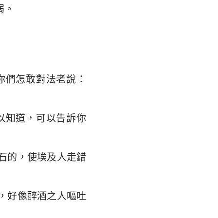
弱。
大書
你們怎敢對法老說：
以知道，可以告訴你
石的，使埃及人走錯
，好像醉酒之人嘔吐