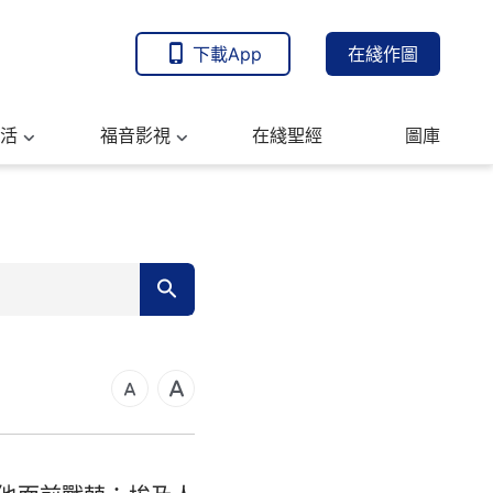
下載App
在綫作圖
活
福音影視
在綫聖經
圖庫
7
14
21
可福音
28