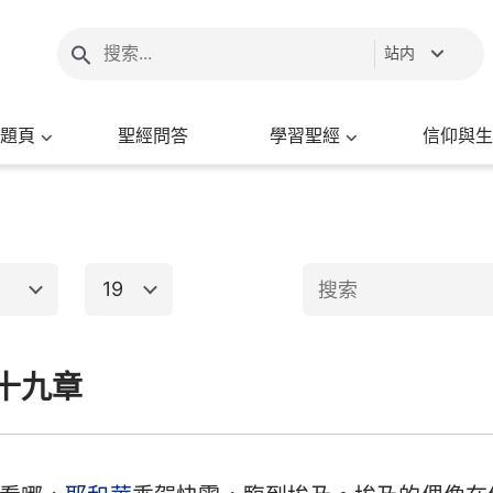
站内
題頁
聖經問答
學習聖經
信仰與生
19
1
2
3
4
5
6
十九章
新約聖經
8
9
10
11
12
13
15
16
17
18
19
20
出埃及記
馬太福音
馬
22
23
24
25
26
27