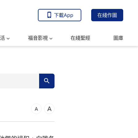
下載App
在綫作圖
活
福音影視
在綫聖經
圖庫
7
14
21
可福音
28