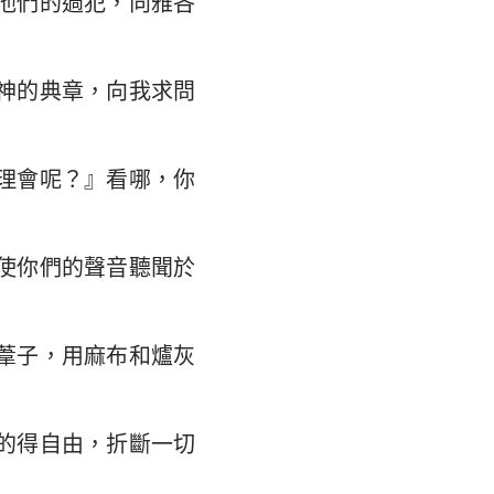
他們的過犯，向雅各
翰福音
35
馬書
42
神的典章，向我求問
林多後書
49
弗所書
56
理會呢？』看哪，你
羅西書
63
撒羅尼迦後書
使你們的聲音聽聞於
摩太後書
利門書
葦子，用麻布和爐灰
各書
得後書
的得自由，折斷一切
翰二書