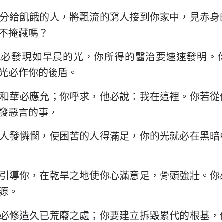
分給飢餓的人，將飄流的窮人接到你家中，見赤身
以西結書
約翰三書
猶
不掩藏嗎？
何西阿書
啟示錄
就必發現如早晨的光，你所得的醫治要速速發明。
阿摩司書
光必作你的後盾。
約拿書
和華必應允；你呼求，他必說：我在這裡。你若從
那鴻書
發惡言的事，
西番雅書
人發憐憫，使困苦的人得滿足，你的光就必在黑暗
撒迦利亞書
引導你，在乾旱之地使你心滿意足，骨頭強壯。你
源。
必修造久已荒廢之處；你要建立拆毀累代的根基，