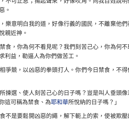
，不可止息；揚起聲來，好像吹角。向我百姓說明
民數記
路加福音
約
惡。
29
30
31
32
33
34
約書亞記
使徒行傳
羅
36
37
38
39
40
41
，樂意明白我的道，好像行義的國民，不離棄他們
路得記
哥林多前書
哥
悅親近神。
43
44
45
46
47
48
撒母耳記下
加拉太書
以
50
51
52
53
54
55
禁食，你為何不看見呢？我們刻苦己心，你為何不
列王紀下
腓立比書
歌
57
58
59
60
61
62
求利益，勒逼人為你們做苦工。
歷代志下
帖撒羅尼迦前書
帖
64
65
66
相爭競，以凶惡的拳頭打人。你們今日禁食，不得
尼希米記
提摩太前書
提
約伯記
提多書
腓
所揀選、使人刻苦己心的日子嗎？豈是叫人垂頭像
你這可稱為禁食、為
耶和華
所悅納的日子嗎？」
箴言
希伯來書
雅
雅歌
彼得前書
彼
食不是要鬆開凶惡的繩，解下軛上的索，使被欺壓
耶利米書
約翰一書
約