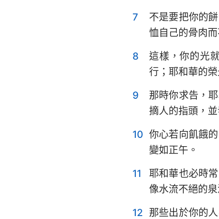
7
不是要把你的餅
耶利米哀歌
恤自己的骨肉而
但以理書
8
這樣，你的光
約珥書
行；耶和華的榮
俄巴底亞書
9
那時你求告，耶
彌迦書
摘人的指頭，並
哈巴谷書
10
你心若向飢餓的
哈該書
變如正午。
瑪拉基書
11
耶和華也必時常
像水流不絕的泉
12
那些出於你的人