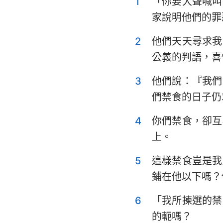
1
「你要大聲喊叫
利未記
家說明他們的罪
申命記
2
他們天天尋求我
士師記
公義的判語，喜
撒母耳記上
3
他們說：『我們
列王紀上
們禁食的日子仍
歷代志上
4
你們禁食，卻互
以斯拉記
上。
以斯帖記
5
這樣禁食豈是我
鋪在他以下嗎？
詩篇
傳道書
6
「我所揀選的禁
的軛嗎？
以賽亞書