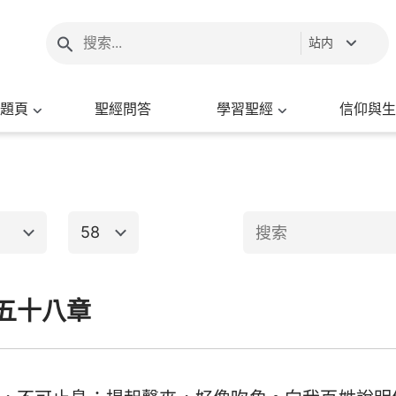
站内
題頁
聖經問答
學習聖經
信仰與生
58
1
2
3
4
5
6
五十八章
新約聖經
8
9
10
11
12
13
15
16
17
18
19
20
出埃及記
馬太福音
馬
22
23
24
25
26
27