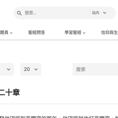
站内
題頁
聖經問答
學習聖經
信仰與生
20
1
2
3
4
5
6
二十章
新約聖經
8
9
10
11
12
13
15
16
17
18
19
20
出埃及記
馬太福音
馬
22
23
24
25
26
27