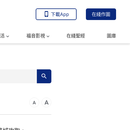
下載App
在綫作圖
活
福音影視
在綫聖經
圖庫
7
14
21
可福音
28