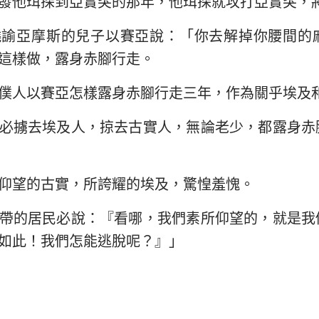
發他珥探到亞實突的那年，他珥探就攻打亞實突，
民數記
路加福音
約
29
30
31
32
33
34
約書亞記
使徒行傳
羅
曉諭亞摩斯的兒子以賽亞說：「你去解掉你腰間的
36
37
38
39
40
41
這樣做，露身赤腳行走。
路得記
哥林多前書
哥
43
44
45
46
47
48
僕人以賽亞怎樣露身赤腳行走三年，作為關乎埃及
撒母耳記下
加拉太書
以
50
51
52
53
54
55
必擄去埃及人，掠去古實人，無論老少，都露身赤
列王紀下
腓立比書
歌
57
58
59
60
61
62
歷代志下
帖撒羅尼迦前書
帖
64
65
66
仰望的古實，所誇耀的埃及，驚惶羞愧。
尼希米記
提摩太前書
提
帶的居民必說：『看哪，我們素所仰望的，就是我
約伯記
提多書
腓
如此！我們怎能逃脫呢？』」
箴言
希伯來書
雅
雅歌
彼得前書
彼
耶利米書
約翰一書
約