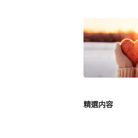
耶利米哀歌
但以理書
約珥書
俄巴底亞書
彌迦書
哈巴谷書
哈該書
精選内容
瑪拉基書