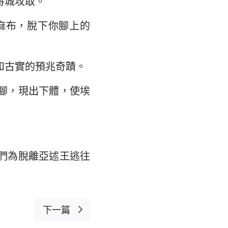
將城攻取。
翰福音
35
馬書
麻布，脫下你腳上的
42
林多後書
49
和古實的預兆奇蹟。
弗所書
56
腳，現出下體，使埃
羅西書
63
撒羅尼迦後書
摩太後書
們為脫離亞述王逃往
利門書
各書
得後書
下一篇
翰二書