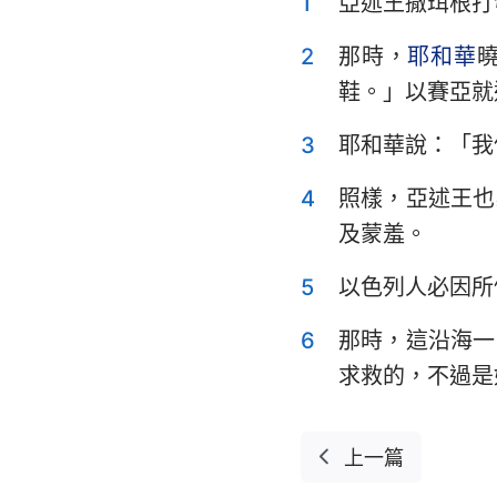
1
亞述王撒珥根打
利未記
申命記
2
那時，
耶和華
鞋。」以賽亞就
士師記
3
耶和華說：「我
撒母耳記上
4
照樣，亞述王也
列王紀上
及蒙羞。
歷代志上
5
以色列人必因所
以斯拉記
6
那時，這沿海一
以斯帖記
求救的，不過是
詩篇
傳道書
上一篇
以賽亞書