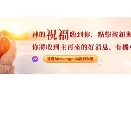
以西結書
約翰三書
猶
何西阿書
啟示錄
阿摩司書
約拿書
那鴻書
西番雅書
撒迦利亞書